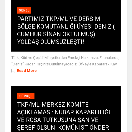
GENEL
PARTİMİZ TKP/ML VE DERSİM
BÖLGE KOMUTANLIĞI ÜYESİ DENİZ (
CUMHUR SİNAN OKTULMUŞ)
YOLDAŞ ÖLÜMSÜZLEŞTİ!
Türk, Kürt ve Çeşitli Milliyetlerden Emekçi Halkımıza; Fırtınalarda,
“Deniz” Kadar Hırçınız!Durulmayacağız, Öfkeyle Kabararak Kay
[...]
Read More
TÜRKÇE
TKP/ML-MERKEZ KOMİTE
AÇIKLAMASI: NUBAR KARARLILIĞI
VE ROSA TUTKUSUNA ŞAN VE
ŞEREF OLSUN! KOMÜNİST ÖNDER