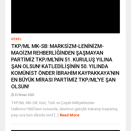
GENEL
TKP/ML MK-SB: MARKSİZM-LENİNİZM-
MAOİZM REHBERLİĞİNDEN ŞAŞMAYAN
PARTİMİZ TKP/ML’NİN 51. KURULUŞ YILINA
ŞAN OLSUN! KATLEDİLİŞİNİN 50. YILINDA
KOMÜNİST ÖNDER İBRAHİM KAYPAKKAYA’NIN
EN BÜYÜK MİRASI PARTİMİZ TKP/ML’YE ŞAN
OLSUN!
22 Nisan 2023
TKP/ML MK-SB: Kürt, Türk ve Çeşitli Milliyetlerden
Halkımız1960’ların sonunda, devrimci gençlik kabarışı başlamış,
peşi sıra tüm ülkede sınıf [...]
Read More