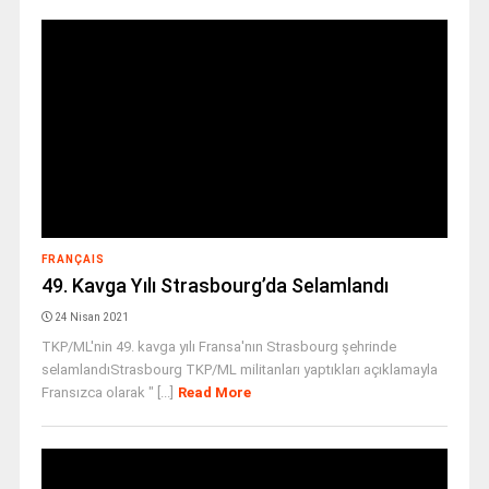
FRANÇAIS
49. Kavga Yılı Strasbourg’da Selamlandı
24 Nisan 2021
TKP/ML'nin 49. kavga yılı Fransa'nın Strasbourg şehrinde
selamlandıStrasbourg TKP/ML militanları yaptıkları açıklamayla
Fransızca olarak " [...]
Read More