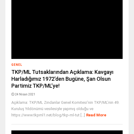
GENEL
TKP/ML Tutsaklarından Açıklama: Kavgayı
Harladığımız 1972’den Bugüne, Şan Olsun
Partimiz TKP/ML’ye!
24 Nisan 2021
Açıklama: TKP/ML Zindanlar Genel Komitesi’nin TKP/ML’nin 49.
Kuruluş Yıldönümü vesilesiyle yapmış olduğu ve
https://www.tkpml1.net/blog/tkp-ml-tut [...]
Read More