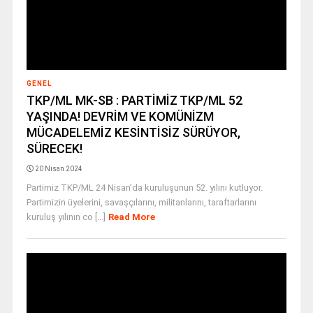
GENEL
TKP/ML MK-SB : PARTİMİZ TKP/ML 52
YAŞINDA! DEVRİM VE KOMÜNİZM
MÜCADELEMİZ KESİNTİSİZ SÜRÜYOR,
SÜRECEK!
20 Nisan 2024
Partimiz TKP/ML 24 Nisan’da kuruluşunun 52. yılını kutluyor.
Partimizin üyelerini, savaşçılarını, militanlarını, taraftarlarını
kuruluş yılının co [...]
Read More