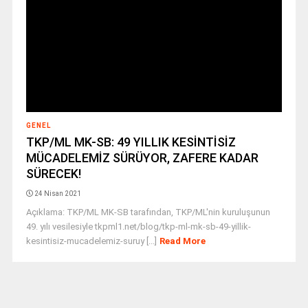
GENEL
TKP/ML MK-SB: 49 YILLIK KESİNTİSİZ
MÜCADELEMİZ SÜRÜYOR, ZAFERE KADAR
SÜRECEK!
24 Nisan 2021
Açıklama: TKP/ML MK-SB tarafından, TKP/ML'nin kuruluşunun
49. yılı vesilesiyle tkpml1.net/blog/tkp-ml-mk-sb-49-yillik-
kesintisiz-mucadelemiz-suruy [...]
Read More