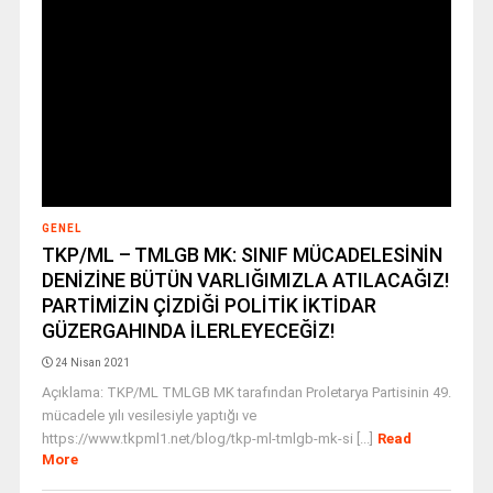
GENEL
TKP/ML – TMLGB MK: SINIF MÜCADELESİNİN
DENİZİNE BÜTÜN VARLIĞIMIZLA ATILACAĞIZ!
PARTİMİZİN ÇİZDİĞİ POLİTİK İKTİDAR
GÜZERGAHINDA İLERLEYECEĞİZ!
24 Nisan 2021
Açıklama: TKP/ML TMLGB MK tarafından Proletarya Partisinin 49.
mücadele yılı vesilesiyle yaptığı ve
https://www.tkpml1.net/blog/tkp-ml-tmlgb-mk-si [...]
Read
More