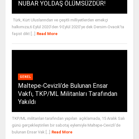
NUBAR YOLDAŞ ÖLÜMSÜZDÜR!
Türk, Kürt Uluslarından ve çeşitli milliyetlerden emekçi
halkımıza;6 Eylül 2020’den 9 Eylül 2020’ye dek Dersim-Ovacık’ta
faşist dikt [...]
Read More
GENEL
Maltepe-Cevizli’de Bulunan Ensar
Vakfı, TKP/ML Militanları Tarafından
Yakıldı
TKP/ML militanları tarafından yapılan açıklamada, 15 Aralık Salı
günü gerçekleştirilen bir sabotaj eylemiyle Maltepe-Cevizli'de
bulunan Ensar Vak [...]
Read More