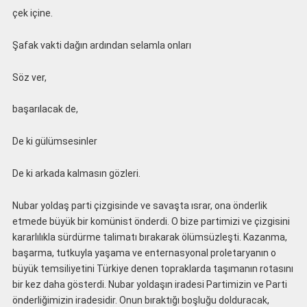
çek içine.
Şafak vakti dağın ardından selamla onları
Söz ver,
başarılacak de,
De ki gülümsesinler
De ki arkada kalmasın gözleri.
Nubar yoldaş parti çizgisinde ve savaşta ısrar, ona önderlik
etmede büyük bir komünist önderdi. O bize partimizi ve çizgisini
kararlılıkla sürdürme talimatı bırakarak ölümsüzleşti. Kazanma,
başarma, tutkuyla yaşama ve enternasyonal proletaryanın o
büyük temsiliyetini Türkiye denen topraklarda taşımanın rotasını
bir kez daha gösterdi. Nubar yoldaşın iradesi Partimizin ve Parti
önderliğimizin iradesidir. Onun bıraktığı boşluğu dolduracak,