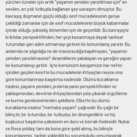
yürüten özneler için artık “yaşamın yeniden yaratılması için” en
sevilen, en çok tutkuyla bağlanan şey savaşım olmuştur. Bu
kavrayış düşmanın güçlü olduğu sınıf mücadelesinin geriye
çekildiği zamanlar için de sınıf mücadelesinin büyük kabarmalar
içinde olduğu yükseliş dönemleri için de geçerlidir. Bu kavrayıştır
ki iktidar perspektifinden, her şeyi kazanmaya dayalı tarihsel
tutumdan geri adım atmamayı getiren bir konumlanış yaratır. Bu
anlamda ne yılgınlığa ne de maceracılığa kapılmayan, “yaşamın
yeniden yaratılmasının” dinamiklerini yakalayan ve gereğini yapan
bir konumlanışı getirir. İşte komünizm kavgamızın her neferi
içinden geçilen kesitte bu mücadelenin ihtiyaçları neyse ona
göre konumlanmayı başarma iradesidir. Ölümü kucaklama
iradesi; yaşamı yeniden, proletaryanın perspektifinden ve
yaklaşımından, devrimin ihtiyaçlarından yola çıkarak örgütleme
ve kurma gereksiniminden şekillenir. Elbette bu ölümü
kucaklama iradesi “merhaba yaşam” çağrısıdır. Bu çağrı bir
bilinçtir, bir tutumdur, bir tutkudur, bir direngenliktir ve hiç
kuşkusuz başarma çabasının en duru ve berrak ifadesidir. Nubar
ve Rosa yoldaş tam da buna göre şekil almış, bu bilinçle
konumlanmış, tarihin yüklediği bu sorumluluğu omuzlayarak