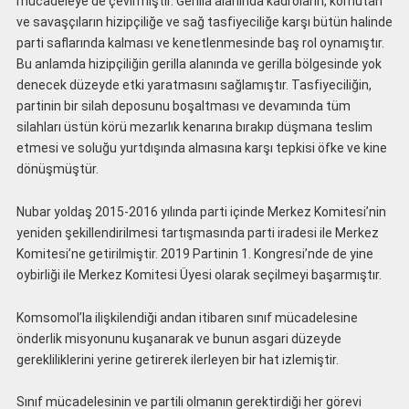
mücadeleye de çevirmiştir. Gerilla alanında kadroların, komutan
ve savaşçıların hizipçiliğe ve sağ tasfiyeciliğe karşı bütün halinde
parti saflarında kalması ve kenetlenmesinde baş rol oynamıştır.
Bu anlamda hizipçiliğin gerilla alanında ve gerilla bölgesinde yok
denecek düzeyde etki yaratmasını sağlamıştır. Tasfiyeciliğin,
partinin bir silah deposunu boşaltması ve devamında tüm
silahları üstün körü mezarlık kenarına bırakıp düşmana teslim
etmesi ve soluğu yurtdışında almasına karşı tepkisi öfke ve kine
dönüşmüştür.
Nubar yoldaş 2015-2016 yılında parti içinde Merkez Komitesi’nin
yeniden şekillendirilmesi tartışmasında parti iradesi ile Merkez
Komitesi’ne getirilmiştir. 2019 Partinin 1. Kongresi’nde de yine
oybirliği ile Merkez Komitesi Üyesi olarak seçilmeyi başarmıştır.
Komsomol’la ilişkilendiği andan itibaren sınıf mücadelesine
önderlik misyonunu kuşanarak ve bunun asgari düzeyde
gerekliliklerini yerine getirerek ilerleyen bir hat izlemiştir.
Sınıf mücadelesinin ve partili olmanın gerektirdiği her görevi