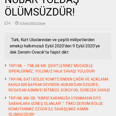
ÖLÜMSÜZDÜR!
0
13 Eylül 2020 2:26 pm
Türk, Kürt Uluslarından ve çeşitli milliyetlerden
emekçi halkımıza;6 Eylül 2020’den 9 Eylül 2020’ye
dek Dersim-Ovacık’ta faşist dikt
TKP/ML – TMLGB MK: ŞEHİTLERİMİZ MÜCADELE
SİPERLERİMİZ, YOLUMUZ HALK SAVAŞI YOLUDUR!
TKP/ML BATI BÖLGE KOMİTESİNDEN ÇAĞRI VE AÇIKLAMA:
KAVGA BİR BAYRAK DEVRİDİR; NUBAR’DAN ÖZGÜR’E,
ROSA’DAN ASMİN’E! BİTMEDİ, SÜRÜYOR, SÜRECEK SAVAŞ!
TKP/ML MK-SB: “KİMSE KARANLIĞA UYANMASIN DİYE
SABAHLARA GÜNEŞ OLANLAR!..” TİKKO DERSİM BÖLGE
KOMUTANIMIZ ÖZGÜR İLE SAVAŞÇIMIZ ASMİN
ÖLÜMSÜZDÜR!