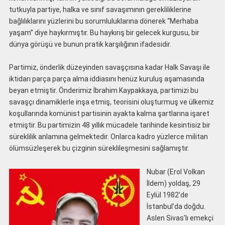
tutkuyla partiye, halka ve sınıf savaşımının gerekliliklerine
bağlılıklarını yüzlerini bu sorumluluklarına dönerek “Merhaba
yaşam” diye haykırmıştır. Bu haykırış bir gelecek kurgusu, bir
dünya görüşü ve bunun pratik karşılığının ifadesidir.
Partimiz, önderlik düzeyinden savaşçısına kadar Halk Savaşı ile
iktidarı parça parça alma iddiasını henüz kuruluş aşamasında
beyan etmiştir. Önderimiz İbrahim Kaypakkaya, partimizi bu
savaşçı dinamiklerle inşa etmiş, teorisini oluşturmuş ve ülkemiz
koşullarında komünist partisinin ayakta kalma şartlarına işaret
etmiştir. Bu partimizin 48 yıllık mücadele tarihinde kesintisiz bir
süreklilik anlamına gelmektedir. Onlarca kadro yüzlerce militan
ölümsüzleşerek bu çizginin süreklileşmesini sağlamıştır.
Nubar (Erol Volkan
İldem) yoldaş, 29
Eylül 1982’de
İstanbul’da doğdu.
Aslen Sivas’lı emekçi