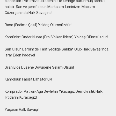
olanaklıdır. Partimiz bu iradenin ete kemiğe bürünmüş somut
halidir. Şan ve şeref olsun Marksizm-Leninizm-Maoizm
Güzergahında Halk Savaşına!
Rosa (Fadime Çakıl) Yoldaş Ölümsüzdür!
Komünist Önder Nubar (Erol Volkan İldem) Yoldaş Ölümsüzdür!
Şan Olsun Dersim’de Tasfiyeciliğe Barikat Olup Halk Savaşı’nda
Israr Eden İradeye!
Silah Elde Düşene Dövüşene Selam Olsun!
Kahrolsun Faşist Diktatörlük!
Komprador Patron-Ağa Devletini Yıkacağız Demokratik Halk
İktidarını Kuracağız!
Yaşasın Halk Savaşı!