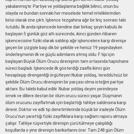
yakalanmıştır. Partiye ve yoldaşlarına bağlılık bilinci, onun bu
olayda ve bundan sonraki her meselede temel niteliklerinden
birisi olarak öne çıktı. İşkence tezgahına ağır bir linç sonrası tabi
tutuldu. İlk anda işkencede kendine dair birkaç şeyin kabulü ile
başlayan 5 günlük göz altı sürecinde, ikinci günden itibaren
işkencecisine fiziki olarak saldırıp ağır işkencelere karşı direnişe
geçen bir çizgiyle başı dik bir şekilde ve henüz 19 yaşındayken
önderleşmenin ilk ve güçlü adımlarını atmış oldu. F tipi için
başlayan Büyük Ölüm Orucu direnişinin tam ortasında hapishane
süreci başladı. İşkencede ilk gösterdiği zaafla ikinci gün
hesaplaşıp direngenliği örgütleyen Nubar yoldaş, tereddütsüz bir
şekilde Ölüm Orucu direnişinin bir parçası olma isteğini partiye
aktarır. Bu talebi kabul edilir. Nubar yoldaş deyim yerindeyse
örnek ve dillere destan bir ölüm orucu süreci yaşar. Düşmanın
ölüm orucunu zayıflatmak için başlattığı tahliye saldırısına karşı
direnir. Doktor ve adli tıp denetimlerinde büyük bir iradeyle Ölüm
Orucu’nun yarattığı fiziki zayıflıklara karşı sağlam raporu almaya
çalışır. Tahliye rüşvetiyle direnişin çürütülmeye çalışıldığı
koşullarda o yine direnişin barikatlarını örer. Tam 248 gün Ölüm