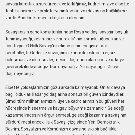
savaşı kararlılıkla sürdürecek yeterliliğimiz, kudretimiz ve elbette
tarih bilincimiz ve proletaryanın komünizm davasına bağlılığımız
vardır. Bundan kimsenin kuşkusu olmasın.
Savaşımızın genç komutanlarından Rosa yoldaş, savaşın boşluk
tanımayacağı, kesintisiz ve sürekliliğinin zorunluluğuna kan ve
can taşıdı. O Halk Savaşı’nın dinamik bir enerjisi olarak
sembolleşti. Önder ile savaşçının, kadro ile militanın eşsiz
buluşması ve ölümsüzleşmesini düşmana olan kine ve öfkeye
çevirerek ilerleyeceğiz. Durmayacağız. Yılmayacağız. Geriye
düşmeyeceğiz.
Elbette yoldaşlarımızın gözü arkada kalmayacak. Onlar davaya
bağlı oldukları kadar yoldaşlarına sonsuz bir güven içindeydiler.
Şimdi tüm militanlarımızın, üye ve kadrolarımızın bu güveni her
hücresinde hissetme ve kavgayı büyütme zamanıdır. Geleceği
kazanma iradesinin örgütlenmesi, geleceği kazanma savaşının
sürdürülmesi ancak Halk Savaşı çizgisinde Yeni Demokratik
Devrim, Sosyalizm ve Komünizm davasına sıkı bir bağlılıkla