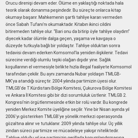
Orucu direnişi devam eder. Ölüme en yaklaştığı noktada hala
teorik olarak donanma peşindedir. Bu süreçte onlarca kitap
okumayı başarır. Mahkemenin şartlı tahliye kararı vermeden
önce Sabah Tufanı’nı okumaktadır. Kitabın ikinci cildini
bitiremeden tahliye olur. “Bari onu da bitirip öyle tahliye olaydım”
diyecek kadar ölümle dalga geçen, yaşama ve kavgaya o
düzeyde tutkuyla bağlı bir yoldaştır. Tahliye olduktan sonra
tedavisi devam ederken Komsomol’la yeniden ilişkilenir. Tedavi
sürecine verdiği olumlu tepki olağan dışıdır yine. Sağlık
koşullarının el vermesiyle birlikte hızla illegal faaliyete Komsomol
tarafından çekilir. Bu aynı zamanda Nubar yoldaşın TMLGB-
MK’ya atandığı süreçtir. 2004 yılında partimizin üyesi olur.
TMLGB’de T.Kürdistanı Bölge Komitesi, Çukurova Bölge Komitesi
ve Ankara İl Komitesi gibi bir dizi sorumluluk üstlenir. TMLGB 2.
Kongresi’nin örgütlenmesinde etkin bir rolü vardır. Bu kongrede
yeniden Merkez Komite üyeliğine seçilir. Yine bir Nisan ayında yıl
2006’yı gösterirken TMLGB’ye yönelik merkezi operasyonda
gözaltına alınır ve tutuklanır. 2009 yılında tahliye olur. Üç yıllık
zindan süreci partimize ve mücadeleye yakışır niteliktedir.
Tahliye olduğu yıl ise partimizin gerillada konumlandırmasına