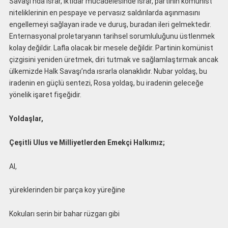
Savaşı’nda ısrar, iktidar mücadelesinde ısrar, partinin komünist
niteliklerinin en pespaye ve pervasız saldırılarda aşınmasını
engellemeyi sağlayan irade ve duruş, buradan ileri gelmektedir.
Enternasyonal proletaryanın tarihsel sorumluluğunu üstlenmek
kolay değildir. Lafla olacak bir mesele değildir. Partinin komünist
çizgisini yeniden üretmek, diri tutmak ve sağlamlaştırmak ancak
ülkemizde Halk Savaşı’nda ısrarla olanaklıdır. Nubar yoldaş, bu
iradenin en güçlü sentezi, Rosa yoldaş, bu iradenin geleceğe
yönelik işaret fişeğidir.
Yoldaşlar,
Çeşitli Ulus ve Milliyetlerden Emekçi Halkımız;
Al,
yüreklerinden bir parça koy yüreğine
Kokuları serin bir bahar rüzgarı gibi