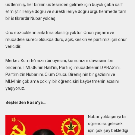
üstlenmiş, her birinin üstesinden gelmek için büyük çaba sarf
etmiştir. İleriye doğru ve sürekli ileriye doğru örgütlenmede tam
bir istikrardır Nubar yoldaş.
Onu sözcüklerin anlatma olasılığı yoktur. Onun yaşamı ve
mücadele süreci oldukça duru, açık, keskin ve partimiz için onur
vericidir.
Merkez Komite’mizin bir üyesini, komünizm davasının bir
önderini, TMLGB’nin Halil’ini, Parti içi mücadelenin D.ARAS’ını,
Partimizin Nubar’ını, Ölüm Orucu Direnişinin bir gazisini ve
MLM’nin çok ama çok iyi bir öğrencisini kaybetmenin acısını
yaşıyoruz.
Beşlerden Rosa’ya…
Nubar yoldaşın iyi bir
öğrencisi, gelecek
için çok şey beklediği