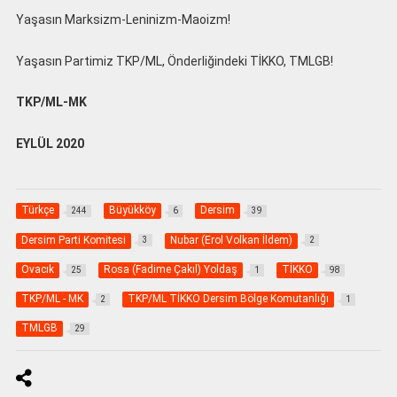
Yaşasın Marksizm-Leninizm-Maoizm!
Yaşasın Partimiz TKP/ML, Önderliğindeki TİKKO, TMLGB!
TKP/ML-MK
EYLÜL 2020
Türkçe
Büyükköy
Dersim
244
6
39
Dersim Parti Komitesi
Nubar (Erol Volkan İldem)
3
2
Ovacık
Rosa (Fadime Çakıl) Yoldaş
TİKKO
25
1
98
TKP/ML - MK
TKP/ML TİKKO Dersim Bölge Komutanlığı
2
1
TMLGB
29