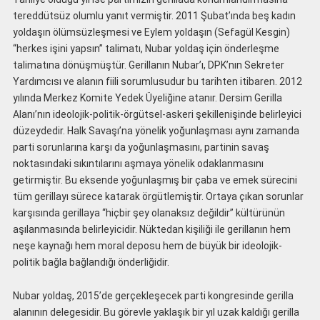
tereddütsüz olumlu yanıt vermiştir. 2011 Şubat’ında beş kadın
yoldaşın ölümsüzleşmesi ve Eylem yoldaşın (Sefagül Kesgin)
“herkes işini yapsın” talimatı, Nubar yoldaş için önderleşme
talimatına dönüşmüştür. Gerillanın Nubar’ı, DPK’nın Sekreter
Yardımcısı ve alanın fiili sorumlusudur bu tarihten itibaren. 2012
yılında Merkez Komite Yedek Üyeliğine atanır. Dersim Gerilla
Alanı’nın ideolojik-politik-örgütsel-askeri şekillenişinde belirleyici
düzeydedir. Halk Savaşı’na yönelik yoğunlaşması aynı zamanda
parti sorunlarına karşı da yoğunlaşmasını, partinin savaş
noktasındaki sıkıntılarını aşmaya yönelik odaklanmasını
getirmiştir. Bu eksende yoğunlaşmış bir çaba ve emek sürecini
tüm gerillayı sürece katarak örgütlemiştir. Ortaya çıkan sorunlar
karşısında gerillaya “hiçbir şey olanaksız değildir” kültürünün
aşılanmasında belirleyicidir. Nüktedan kişiliği ile gerillanın hem
neşe kaynağı hem moral deposu hem de büyük bir ideolojik-
politik bağla bağlandığı önderliğidir.
Nubar yoldaş, 2015’de gerçekleşecek parti kongresinde gerilla
alanının delegesidir. Bu görevle yaklaşık bir yıl uzak kaldığı gerilla