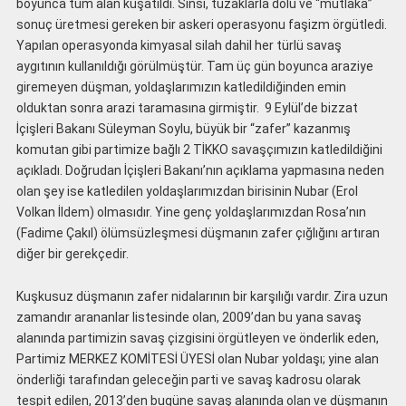
boyunca tüm alan kuşatıldı. Sinsi, tuzaklarla dolu ve “mutlaka”
sonuç üretmesi gereken bir askeri operasyonu faşizm örgütledi.
Yapılan operasyonda kimyasal silah dahil her türlü savaş
aygıtının kullanıldığı görülmüştür. Tam üç gün boyunca araziye
giremeyen düşman, yoldaşlarımızın katledildiğinden emin
olduktan sonra arazi taramasına girmiştir. 9 Eylül’de bizzat
İçişleri Bakanı Süleyman Soylu, büyük bir “zafer” kazanmış
komutan gibi partimize bağlı 2 TİKKO savaşçımızın katledildiğini
açıkladı. Doğrudan İçişleri Bakanı’nın açıklama yapmasına neden
olan şey ise katledilen yoldaşlarımızdan birisinin Nubar (Erol
Volkan İldem) olmasıdır. Yine genç yoldaşlarımızdan Rosa’nın
(Fadime Çakıl) ölümsüzleşmesi düşmanın zafer çığlığını artıran
diğer bir gerekçedir.
Kuşkusuz düşmanın zafer nidalarının bir karşılığı vardır. Zira uzun
zamandır arananlar listesinde olan, 2009’dan bu yana savaş
alanında partimizin savaş çizgisini örgütleyen ve önderlik eden,
Partimiz MERKEZ KOMİTESİ ÜYESİ olan Nubar yoldaşı; yine alan
önderliği tarafından geleceğin parti ve savaş kadrosu olarak
tespit edilen, 2013’den bugüne savaş alanında olan ve düşmanın