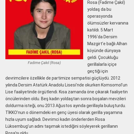
Rosa (Fadime Çakıl)
yoldaş da bu
operasyonda
ölümsüzler kervanına
katıldı. 5 Mart
1996’da Dersim
Mazgirt’e bağlı Alhan
köyünde dünyaya
geldi. Çocukluğu
Fadime Çakıl (Rosa)
gerillalarla içiçe
geçtiği için
devrimcilere özellikle de partimize sempatisi güçlüydü. 2012
yılında Dersim Atatürk Anadolu Lisesi’nde okurken Komsomol’un
Lise faaliyetinde örgütlendi. Kısa zamanda öne çıkarak faaliyetin
öncülerinden oldu. Beş kadın yoldaştan sonra boşalan mevzileri
doldurma isteği, onu 2013 Ağustos ayında gerillayla buluşturdu.
TİKKO’nun o dönemdeki en genç üyesi olarak gerilla yaşamına
hızla uyum sağladı. Devrimci kadın önderlerden Rosa
Lüksembug’un adını taşımak istediğini söyleyerek gerillanın
Rosa’sı oldu.