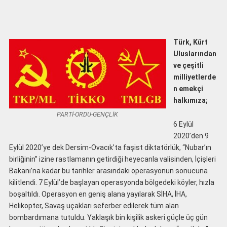
Türk, Kürt
Uluslarından
ve çeşitli
milliyetlerde
n emekçi
halkımıza;
PARTİ-ORDU-GENÇLİK
6 Eylül
2020’den 9
Eylül 2020’ye dek Dersim-Ovacık’ta faşist diktatörlük, “Nubar’ın
birliğinin” izine rastlamanın getirdiği heyecanla valisinden, İçişleri
Bakanı’na kadar bu tarihler arasındaki operasyonun sonucuna
kilitlendi. 7 Eylül’de başlayan operasyonda bölgedeki köyler, hızla
boşaltıldı. Operasyon en geniş alana yayılarak SİHA, İHA,
Helikopter, Savaş uçakları seferber edilerek tüm alan
bombardımana tutuldu. Yaklaşık bin kişilik askeri güçle üç gün