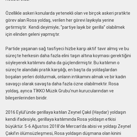
Özellikle askeri konularda yetenekli olan ve birçok askeri pratikte
görev alan Rosa yoldaş, verilen her görevi layıkıyla yerine
getirmiştir. Kendi deyimiyle; “partiye layık bir gerilla” olabilmek
için elinden geleni yapmıştır.
Partide yaşanan sağ tasfiyeci hizbe karşı aktif tavır almış ve bu
süreçte herkesin daha fazla elini taşın altına koyması gerektiğini
söyleyerek katılımını daha da güçlendirmiştir. Bu katılımın o
süreçte alandaki pratik karşılığı, en başta da yoldaşlardan
boşalan yerleri doldurmak, onların intikamını almak ve bir kadın
savaşçı olarak savaşta daha fazla özne olabilmektir. Rosa
yoldaş, ayrıca TİKKO Müzik Grubu’nun kurucularından ve
bileşenlerinden biridir.
2016 Eylül’ünde gerillaya katılan Zeynel Çakıl (Haydar) yoldaşın
kendi ifadesiyle, gerillaya katılımında Rosa yoldaşın etkisi
büyüktür. 5-6 Ağustos 2018’de Mercan’da abisi ve yoldaşı Zeynel
Çakıl’ın ölümsüzleşmesi, Rosa yoldaşın düşmana olan kinini