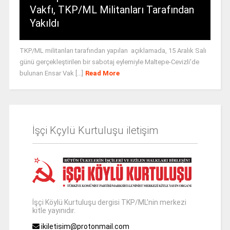
Vakfı, TKP/ML Militanları Tarafından
Yakıldı
TKP/ML militanları tarafından yapılan açıklamada, 15 Aralık Salı
günü gerçekleştirilen bir sabotaj eylemiyle Maltepe-Cevizli'de
bulunan Ensar Vak [...]
Read More
İşçi Kçylü Kurtuluşu iletişim
İşçi Köylü Kurtuluşu dergisi TKP/ML'nin merkezi
kitle yayınıdır.
ikiletisim@protonmail.com