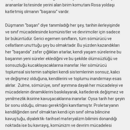
arananlar listesinde yerini alan birim komutanı Rosa yoldaşı
katletmiş olmanın “başarısı” vardır.
Düşmanın “başarı” diye tanımladığı her şey, tarihin ilerleyişinde
ve sınıf mücadelesinde komünistler ve devrimciler için sadece
bir büküntüdür. Gerici egemen sınıfların, tüm sömürücü ve
cellatların unuttuğu şey bu olmaktadır. Bu yüzden kazandıkları
her “başarıda” zafer çığlıkları atarlar, kendi yaşam sürelerine bu
başarının yeni süreler eklediğini ve bu şekilde ölümsüzlüğü ve
sonsuzluğu kucaklayacaklarına inanırlar. Her sömürücü
toplumsal sistemin sahipleri kendi sistemlerinin sonsuz, kalıcı
ve değişmez olduğuna, kendilerini ve toplumu inandırmayı esas
alırlar. Zulme, sömürüye, sınıf ayrımına dayalı her mücadeleyi ve
mücadelenin dinamiklerini baskılayarak, katlederek değişmez ve
yenilmezlik iksirine kavuşacaklarına inanırlar. Oysa tarih her şeyin
bir sonu olduğu, olması gerektiğini kanıtlamıştır. Proletaryanın
kendiliğinden sınıf olmaktan kendi için sınıf olma bilincine
kavuştuğu, diyalektik-tarihsel materyalizm bilimini donandığı
noktada ise bu kavrayış, komünizm ve devrim mücadelesi