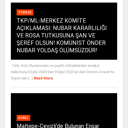
TÜRKÇE
TKP/ML-MERKEZ KOMİTE
AÇIKLAMASI: NUBAR KARARLILIĞI
VE ROSA TUTKUSUNA ŞAN VE
ŞEREF OLSUN! KOMÜNİST ÖNDER
NUBAR YOLDAŞ ÖLÜMSÜZDÜR!
Türk, Kürt Uluslarından ve çeşitli milliyetlerden emekçi
halkımıza;6 Eylül 2020’den 9 Eylül 2020’ye dek Dersim-Ovacık’ta
faşist dikt [...]
Read More
GENEL
Maltepe-Cevizli’de Bulunan Ensar