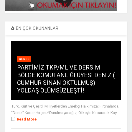
EN ÇOK OKUNANLAR
GENEL
PARTİMİZ TKP/ML VE DERSİM
BÖLGE KOMUTANLIĞI ÜYESİ DENİZ (
CUMHUR SİNAN OKTULMUŞ)
YOLDAŞ ÖLÜMSÜZLEŞTİ!
Türk, Kürt ve Çeşitli Milliyetlerden Emekçi Halkımıza; Fırtınalarda,
“Deniz” Kadar Hırçınız!Durulmayacağız, Öfkeyle Kabararak Kay
[...]
Read More