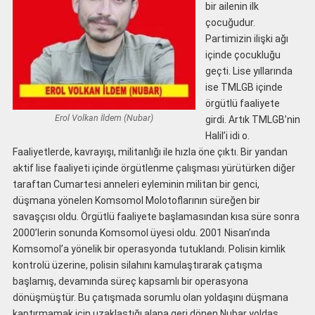
bir ailenin ilk
çocuğudur.
Partimizin ilişki ağı
içinde çocukluğu
geçti. Lise yıllarında
ise TMLGB içinde
örgütlü faaliyete
Erol Volkan İldem (Nubar)
girdi. Artık TMLGB’nin
Halil’i idi o.
Faaliyetlerde, kavrayışı, militanlığı ile hızla öne çıktı. Bir yandan
aktif lise faaliyeti içinde örgütlenme çalışması yürütürken diğer
taraftan Cumartesi anneleri eyleminin militan bir genci,
düşmana yönelen Komsomol Molotoflarının süreğen bir
savaşçısı oldu. Örgütlü faaliyete başlamasından kısa süre sonra
2000’lerin sonunda Komsomol üyesi oldu. 2001 Nisan’ında
Komsomol’a yönelik bir operasyonda tutuklandı. Polisin kimlik
kontrolü üzerine, polisin silahını kamulaştırarak çatışma
başlamış, devamında süreç kapsamlı bir operasyona
dönüşmüştür. Bu çatışmada sorumlu olan yoldaşını düşmana
kaptırmamak için uzaklaştığı alana geri dönen Nubar yoldaş