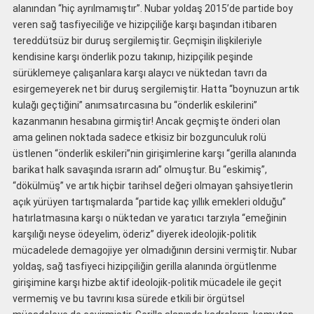
alanından “hiç ayrılmamıştır”. Nubar yoldaş 2015’de partide boy
veren sağ tasfiyeciliğe ve hizipçiliğe karşı başından itibaren
tereddütsüz bir duruş sergilemiştir. Geçmişin ilişkileriyle
kendisine karşı önderlik pozu takınıp, hizipçilik peşinde
sürüklemeye çalışanlara karşı alaycı ve nüktedan tavrı da
esirgemeyerek net bir duruş sergilemiştir. Hatta “boynuzun artık
kulağı geçtiğini” anımsatırcasına bu “önderlik eskilerini”
kazanmanın hesabına girmiştir! Ancak geçmişte önderi olan
ama gelinen noktada sadece etkisiz bir bozgunculuk rolü
üstlenen “önderlik eskileri”nin girişimlerine karşı “gerilla alanında
barikat halk savaşında ısrarın adı” olmuştur. Bu “eskimiş”,
“dökülmüş” ve artık hiçbir tarihsel değeri olmayan şahsiyetlerin
açık yürüyen tartışmalarda “partide kaç yıllık emekleri olduğu”
hatırlatmasına karşı o nüktedan ve yaratıcı tarzıyla “emeğinin
karşılığı neyse ödeyelim, öderiz” diyerek ideolojik-politik
mücadelede demagojiye yer olmadığının dersini vermiştir. Nubar
yoldaş, sağ tasfiyeci hizipçiliğin gerilla alanında örgütlenme
girişimine karşı hizbe aktif ideolojik-politik mücadele ile geçit
vermemiş ve bu tavrını kısa sürede etkili bir örgütsel