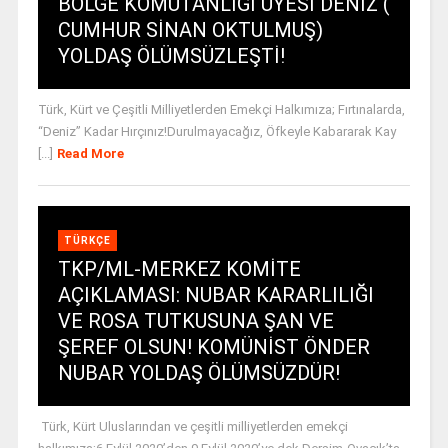
BÖLGE KOMUTANLIĞI ÜYESİ DENİZ (
CUMHUR SİNAN OKTULMUŞ)
YOLDAŞ ÖLÜMSÜZLEŞTİ!
Türk, Kürt ve Çeşitli Milliyetlerden Emekçi Halkımıza; Fırtınalarda,
“Deniz” Kadar Hırçınız!Durulmayacağız, Öfkeyle Kabararak Kay
[...]
Read More
TÜRKÇE
TKP/ML-MERKEZ KOMİTE
AÇIKLAMASI: NUBAR KARARLILIĞI
VE ROSA TUTKUSUNA ŞAN VE
ŞEREF OLSUN! KOMÜNİST ÖNDER
NUBAR YOLDAŞ ÖLÜMSÜZDÜR!
Türk, Kürt Uluslarından ve çeşitli milliyetlerden emekçi