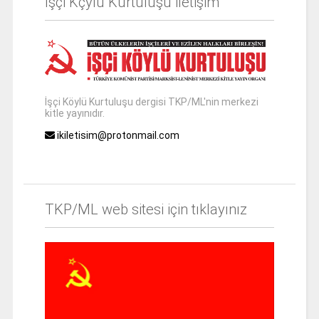
İşçi Kçylü Kurtuluşu iletişim
İşçi Köylü Kurtuluşu dergisi TKP/ML'nin merkezi
kitle yayınıdır.
ikiletisim@protonmail.com
TKP/ML web sitesi için tıklayınız