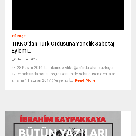
TÜRKÇE
TİKKO’dan Türk Ordusuna Yönelik Sabotaj
Eylemi…
3 Temmuz 2017
24-28 Kasım 2016 tarihlerinde Aliboğazı’nda ölümsüzleşen
12’ler şahsında son süreçte Dersim’de şehit düşen gerillalar
anısına 1 Haziran 2017 (Perşemb [...]
Read More