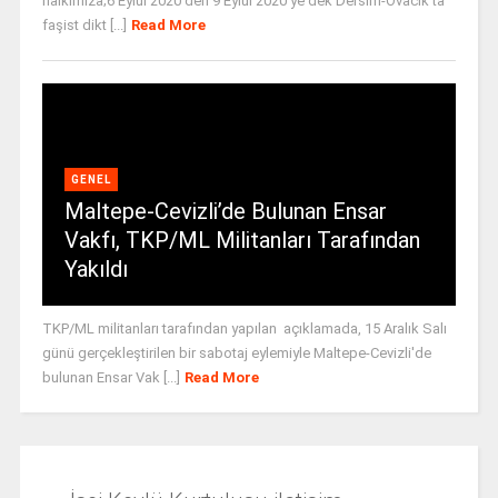
halkımıza;6 Eylül 2020’den 9 Eylül 2020’ye dek Dersim-Ovacık’ta
faşist dikt [...]
Read More
GENEL
Maltepe-Cevizli’de Bulunan Ensar
Vakfı, TKP/ML Militanları Tarafından
Yakıldı
TKP/ML militanları tarafından yapılan açıklamada, 15 Aralık Salı
günü gerçekleştirilen bir sabotaj eylemiyle Maltepe-Cevizli'de
bulunan Ensar Vak [...]
Read More