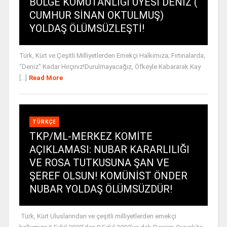
BÖLGE KOMUTANLIĞI ÜYESİ DENİZ (
CUMHUR SİNAN OKTULMUŞ)
YOLDAŞ ÖLÜMSÜZLEŞTİ!
Türk, Kürt ve Çeşitli Milliyetlerden Emekçi Halkımıza; Fırtınalarda,
“Deniz” Kadar Hırçınız!Durulmayacağız, Öfkeyle Kabararak Kay
[...]
Read More
TÜRKÇE
TKP/ML-MERKEZ KOMİTE
AÇIKLAMASI: NUBAR KARARLILIĞI
VE ROSA TUTKUSUNA ŞAN VE
ŞEREF OLSUN! KOMÜNİST ÖNDER
NUBAR YOLDAŞ ÖLÜMSÜZDÜR!
Türk, Kürt Uluslarından ve çeşitli milliyetlerden emekçi