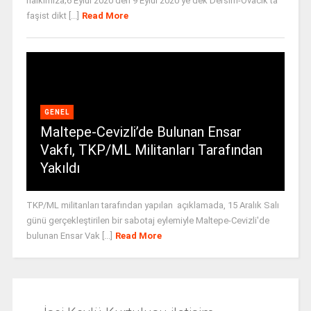
halkımıza;6 Eylül 2020’den 9 Eylül 2020’ye dek Dersim-Ovacık’ta
faşist dikt [...]
Read More
GENEL
Maltepe-Cevizli’de Bulunan Ensar
Vakfı, TKP/ML Militanları Tarafından
Yakıldı
TKP/ML militanları tarafından yapılan açıklamada, 15 Aralık Salı
günü gerçekleştirilen bir sabotaj eylemiyle Maltepe-Cevizli'de
bulunan Ensar Vak [...]
Read More