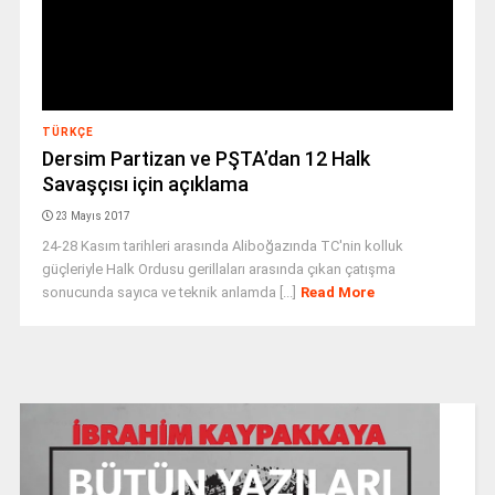
TÜRKÇE
Dersim Partizan ve PŞTA’dan 12 Halk
Savaşçısı için açıklama
23 Mayıs 2017
24-28 Kasım tarihleri arasında Aliboğazında TC'nin kolluk
güçleriyle Halk Ordusu gerillaları arasında çıkan çatışma
sonucunda sayıca ve teknik anlamda [...]
Read More