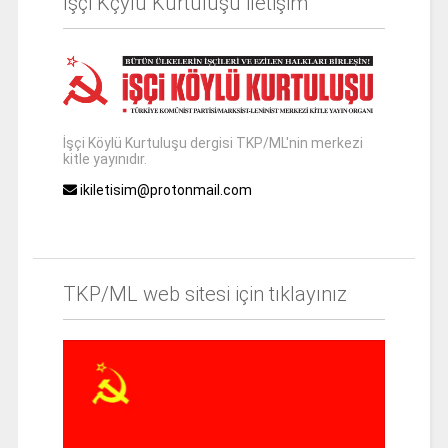
İşçi Kçylü Kurtuluşu iletişim
İşçi Köylü Kurtuluşu dergisi TKP/ML'nin merkezi
kitle yayınıdır.
ikiletisim@protonmail.com
TKP/ML web sitesi için tıklayınız