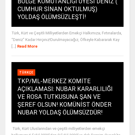
BÖLGE KOMUTANLIĞI ÜYESİ DENİZ (
CUMHUR SİNAN OKTULMUŞ)
YOLDAŞ ÖLÜMSÜZLEŞTİ!
Türk, Kürt ve Çeşitli Milliyetlerden Emekçi Halkımıza; Fırtınalarda,
“Deniz” Kadar Hırçınız!Durulmayacağız, Öfkeyle Kabararak Kay
[...]
Read More
TÜRKÇE
TKP/ML-MERKEZ KOMİTE
AÇIKLAMASI: NUBAR KARARLILIĞI
VE ROSA TUTKUSUNA ŞAN VE
ŞEREF OLSUN! KOMÜNİST ÖNDER
NUBAR YOLDAŞ ÖLÜMSÜZDÜR!
Türk, Kürt Uluslarından ve çeşitli milliyetlerden emekçi