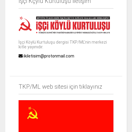
İşçi Kçylü Kurtuluşu iletişim
İşçi Köylü Kurtuluşu dergisi TKP/ML'nin merkezi
kitle yayınıdır.
ikiletisim@protonmail.com
TKP/ML web sitesi için tıklayınız