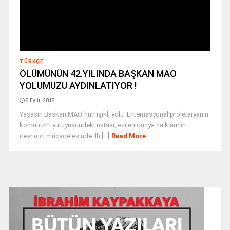
TÜRKÇE
ÖLÜMÜNÜN 42.YILINDA BAŞKAN MAO
YOLUMUZU AYDINLATIYOR !
8 Eylül 2018
Yaşasın Başkan MAO`nun ışıklı yolu !Enternasyonal proletaryanın
komünizm yürüyüşündeki ustası, ezilen dünya halklarının
devrimci mücadelesinde ilh [...]
Read More