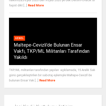
halkımıza;6 Eylül 2020’den 9 Eylül 2020’ye dek Dersim-Ovacık’ta
faşist dikt [...]
Read More
GENEL
Maltepe-Cevizli’de Bulunan Ensar
Vakfı, TKP/ML Militanları Tarafından
Yakıldı
TKP/ML militanları tarafından yapılan açıklamada, 15 Aralık Salı
günü gerçekleştirilen bir sabotaj eylemiyle Maltepe-Cevizli'de
bulunan Ensar Vak [...]
Read More