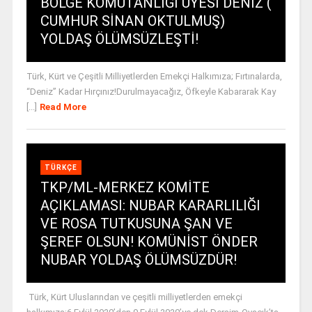
BÖLGE KOMUTANLIĞI ÜYESİ DENİZ (
CUMHUR SİNAN OKTULMUŞ)
YOLDAŞ ÖLÜMSÜZLEŞTİ!
Türk, Kürt ve Çeşitli Milliyetlerden Emekçi Halkımıza; Fırtınalarda,
“Deniz” Kadar Hırçınız!Durulmayacağız, Öfkeyle Kabararak Kay
[...]
Read More
TÜRKÇE
TKP/ML-MERKEZ KOMİTE
AÇIKLAMASI: NUBAR KARARLILIĞI
VE ROSA TUTKUSUNA ŞAN VE
ŞEREF OLSUN! KOMÜNİST ÖNDER
NUBAR YOLDAŞ ÖLÜMSÜZDÜR!
Türk, Kürt Uluslarından ve çeşitli milliyetlerden emekçi