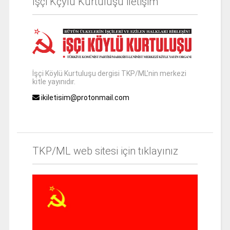
İşçi Kçylü Kurtuluşu iletişim
İşçi Köylü Kurtuluşu dergisi TKP/ML'nin merkezi
kitle yayınıdır.
ikiletisim@protonmail.com
TKP/ML web sitesi için tıklayınız