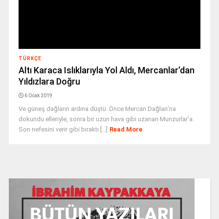
TÜRKÇE
Altı Karaca Islıklarıyla Yol Aldı, Mercanlar’dan
Yıldızlara Doğru
6 Ocak 2019
Ve güneş dağların ardına düştü. Önce Mercan Dağları’na
dokundu elleriyle, sonra bir uzun hava gibi uzanan Munzurlar’a.
Son nefesini verir gibi bıraktı [...]
Read More