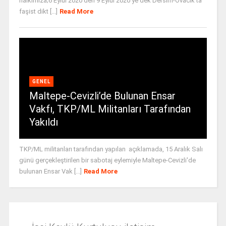
halkımıza;6 Eylül 2020’den 9 Eylül 2020’ye dek Dersim-Ovacık’ta
faşist dikt [...]
Read More
GENEL
Maltepe-Cevizli’de Bulunan Ensar
Vakfı, TKP/ML Militanları Tarafından
Yakıldı
TKP/ML militanları tarafından yapılan açıklamada, 15 Aralık Salı
günü gerçekleştirilen bir sabotaj eylemiyle Maltepe-Cevizli'de
bulunan Ensar Vak [...]
Read More