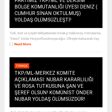
PARTİMİZ TKP/ML VE DERSİM
BÖLGE KOMUTANLIĞI ÜYESİ DENİZ (
CUMHUR SİNAN OKTULMUŞ)
YOLDAŞ ÖLÜMSÜZLEŞTİ!
Türk, Kürt ve Çeşitli Milliyetlerden Emekçi Halkımıza; Fırtınalarda,
“Deniz” Kadar Hırçınız!Durulmayacağız, Öfkeyle Kabararak Kay
[...]
Read More
TÜRKÇE
TKP/ML-MERKEZ KOMİTE
AÇIKLAMASI: NUBAR KARARLILIĞI
VE ROSA TUTKUSUNA ŞAN VE
ŞEREF OLSUN! KOMÜNİST ÖNDER
NUBAR YOLDAŞ ÖLÜMSÜZDÜR!