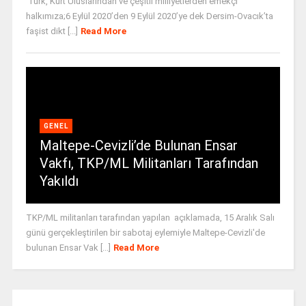
Türk, Kürt Uluslarından ve çeşitli milliyetlerden emekçi
halkımıza;6 Eylül 2020’den 9 Eylül 2020’ye dek Dersim-Ovacık’ta
faşist dikt [...]
Read More
GENEL
Maltepe-Cevizli’de Bulunan Ensar
Vakfı, TKP/ML Militanları Tarafından
Yakıldı
TKP/ML militanları tarafından yapılan açıklamada, 15 Aralık Salı
günü gerçekleştirilen bir sabotaj eylemiyle Maltepe-Cevizli'de
bulunan Ensar Vak [...]
Read More