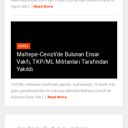
halkımıza;6 Eylül 2020’den 9 Eylül 2020’ye dek Dersim-Ovacık’ta
faşist dikt [...]
Read More
GENEL
Maltepe-Cevizli’de Bulunan Ensar
Vakfı, TKP/ML Militanları Tarafından
Yakıldı
TKP/ML militanları tarafından yapılan açıklamada, 15 Aralık Salı
günü gerçekleştirilen bir sabotaj eylemiyle Maltepe-Cevizli'de
bulunan Ensar Vak [...]
Read More