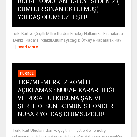
BÖLGE KOMUTANLIĞI ÜYESİ DENİZ (
CUMHUR SİNAN OKTULMUŞ)
YOLDAŞ ÖLÜMSÜZLEŞTİ!
Türk, Kürt ve Çeşitli Milliyetlerden Emekçi Halkımıza; Fırtınalarda,
“Deniz” Kadar Hırçınız!Durulmayacağız, Öfkeyle Kabararak Kay
[...]
Read More
TÜRKÇE
TKP/ML-MERKEZ KOMİTE
AÇIKLAMASI: NUBAR KARARLILIĞI
VE ROSA TUTKUSUNA ŞAN VE
ŞEREF OLSUN! KOMÜNİST ÖNDER
NUBAR YOLDAŞ ÖLÜMSÜZDÜR!
Türk, Kürt Uluslarından ve çeşitli milliyetlerden emekçi