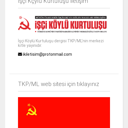
İşçi Kçylü Kurtuluşu iletişim
İşçi Köylü Kurtuluşu dergisi TKP/ML'nin merkezi
kitle yayınıdır.
ikiletisim@protonmail.com
TKP/ML web sitesi için tıklayınız