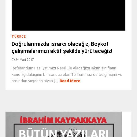
TÜRKÇE
Doğrularımızda ısrarcı olacağız, Boykot
çalışmalarımızı aktif şekilde yürüteceğiz!
24 Mart 2017
Referandum Faaliyetimizi Nasıl Ele Alacağız!Hakim sınıfların
kendi iç dalaşının bir sonucu olan 15 Temmuz darbe girişimi ve
ardından yaşanan siyas [...]
Read More