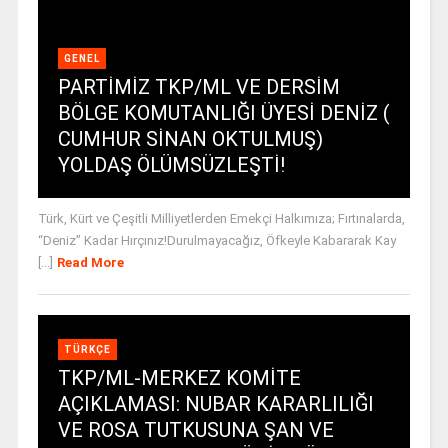
GENEL
PARTİMİZ TKP/ML VE DERSİM
BÖLGE KOMUTANLIĞI ÜYESİ DENİZ (
CUMHUR SİNAN OKTULMUŞ)
YOLDAŞ ÖLÜMSÜZLEŞTİ!
Türk, Kürt ve Çeşitli Milliyetlerden Emekçi Halkımıza; Fırtınalarda,
“Deniz” Kadar Hırçınız!Durulmayacağız, Öfkeyle Kabararak Kay
[...]
Read More
TÜRKÇE
TKP/ML-MERKEZ KOMİTE
AÇIKLAMASI: NUBAR KARARLILIĞI
VE ROSA TUTKUSUNA ŞAN VE