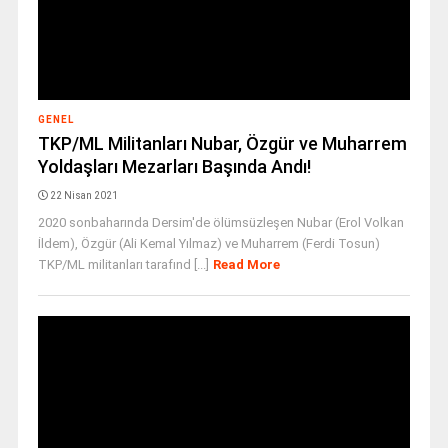
GENEL
TKP/ML Militanları Nubar, Özgür ve Muharrem
Yoldaşları Mezarları Başında Andı!
22 Nisan 2021
2020 sonbaharında Dersim'de ölümsüzleşen Nubar (Erol Volkan
İldem), Özgür (Ali Kemal Yılmaz) ve Muharrem (Ferdi Tosun)
TKP/ML militanları tarafınd [...]
Read More