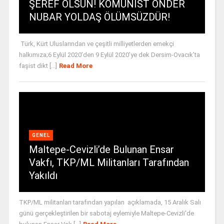
ŞEREF OLSUN! KOMÜNİST ÖNDER
NUBAR YOLDAŞ ÖLÜMSÜZDÜR!
Türk, Kürt Uluslarından ve çeşitli milliyetlerden emekçi
halkımıza;6 Eylül 2020’den 9 Eylül 2020’ye dek Dersim-Ovacık’ta
faşist dikt [...]
Read More
GENEL
Maltepe-Cevizli’de Bulunan Ensar
Vakfı, TKP/ML Militanları Tarafından
Yakıldı
TKP/ML militanları tarafından yapılan açıklamada, 15 Aralık Salı
günü gerçekleştirilen bir sabotaj eylemiyle Maltepe-Cevizli'de