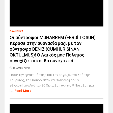
ΕΛΛΗΝΙΚΑ
Οι σύντροφοι MUHARREM (FERDİ TOSUN)
πέρασε στην αθανασία μαζί με τον
σύντροφο DENİZ (CUMHUR SİNAN
OKTULMUŞ)! Ο Λαϊκός μας Πόλεμος
συνεχίζεται και θα συνεχιστεί!
15 Aralık 2020
Προς την εργατική τάξη και τον εργαζόμενο λαό της
Τουρκίας, του Κουρδιστάν και των διαφόρων
εθνικοτήτωνΑπό τις 30 Οκτώβρη ως τις 9 Νοέμβρη μια
[...]
Read More