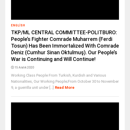
ENGLISH
TKP/ML CENTRAL COMMITTEE-POLITBURO:
People’s Fighter Comrade Muharrem (Ferdi
Tosun) Has Been Immortalızed With Comrade
Deniz (Cumhur Sinan Oktulmuş). Our People’s
War is Continuing and Will Continue!
15 Aralık 2020
Working Class People From Turkish, Kurdish and Various
Nationalities, Our Working People;From October 30 to November
9, a guerrilla unit under [...]
Read More