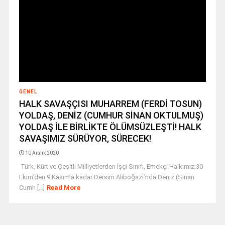
GENEL
HALK SAVAŞÇISI MUHARREM (FERDİ TOSUN)
YOLDAŞ, DENİZ (CUMHUR SİNAN OKTULMUŞ)
YOLDAŞ İLE BİRLİKTE ÖLÜMSÜZLEŞTİ! HALK
SAVAŞIMIZ SÜRÜYOR, SÜRECEK!
10 Aralık 2020
Türk, Kürt ve Çeşitli Milliyetlerden İşçi Sınıfı, Emekçi Halkımız;30
Ekim’den 9 Kasım’a kadar Dersim Aliboğazı’nda Deniz (Sinan
Cumh [...]
Read More