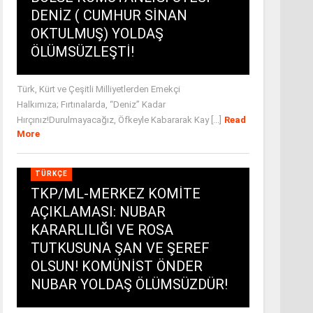
DENİZ ( CUMHUR SİNAN
OKTULMUŞ) YOLDAŞ
ÖLÜMSÜZLEŞTİ!
Türk, Kürt ve Çeşitli Milliyetlerden Emekçi
Halkımıza; Fırtınalarda, “Deniz” Kadar
Hırçınız!Durulmayacağız, Öfkeyle Kabararak Kay [...]
Read
More
TÜRKÇE
TKP/ML-MERKEZ KOMİTE
AÇIKLAMASI: NUBAR
KARARLILIĞI VE ROSA
TUTKUSUNA ŞAN VE ŞEREF
OLSUN! KOMÜNİST ÖNDER
NUBAR YOLDAŞ ÖLÜMSÜZDÜR!