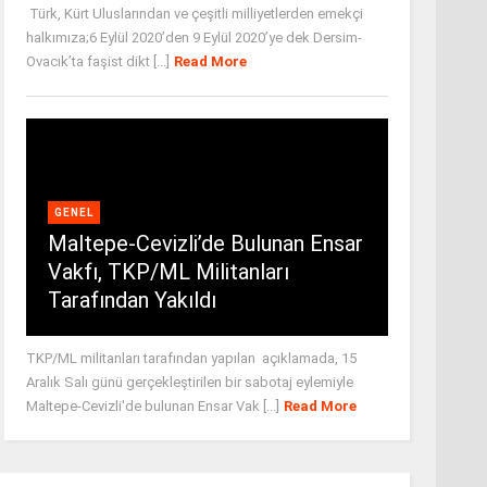
Türk, Kürt Uluslarından ve çeşitli milliyetlerden emekçi
halkımıza;6 Eylül 2020’den 9 Eylül 2020’ye dek Dersim-
Ovacık’ta faşist dikt [...]
Read More
GENEL
Maltepe-Cevizli’de Bulunan Ensar
Vakfı, TKP/ML Militanları
Tarafından Yakıldı
TKP/ML militanları tarafından yapılan açıklamada, 15
Aralık Salı günü gerçekleştirilen bir sabotaj eylemiyle
Maltepe-Cevizli'de bulunan Ensar Vak [...]
Read More