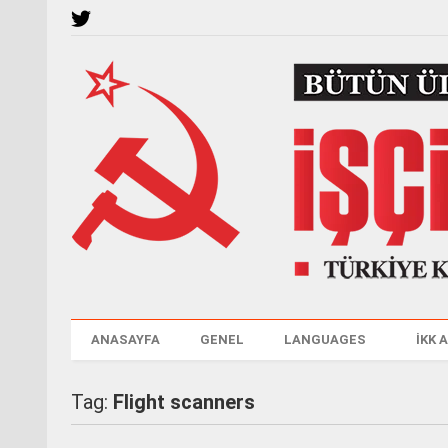
ANASAYFA
GENEL
LANGUAGES
İKK 
Tag:
Flight scanners