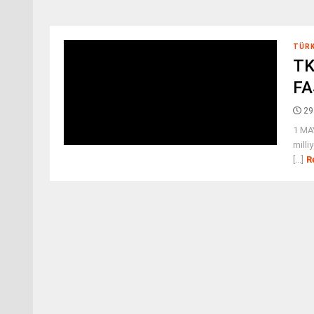
TÜR
TK
FA
29
1 MA
milli
[...]
R