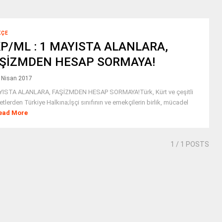
KÇE
P/ML : 1 MAYISTA ALANLARA,
ŞİZMDEN HESAP SORMAYA!
 Nisan 2017
YISTA ALANLARA, FAŞİZMDEN HESAP SORMAYA!Türk, Kürt ve çeşitli
yetlerden Türkiye Halkına;İşçi sınıfının ve emekçilerin birlik, mücadel
ead More
1
/ 1 POSTS