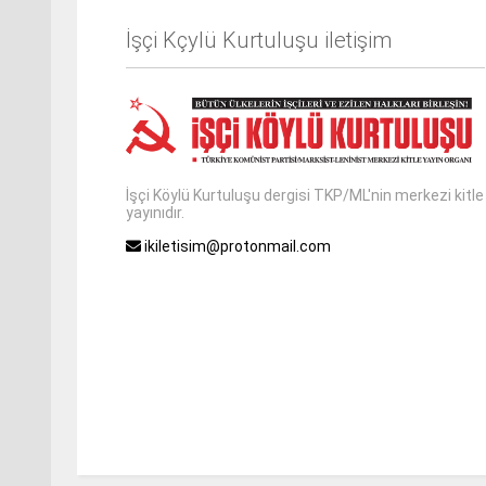
İşçi Kçylü Kurtuluşu iletişim
İşçi Köylü Kurtuluşu dergisi TKP/ML'nin merkezi kitle
yayınıdır.
ikiletisim@protonmail.com