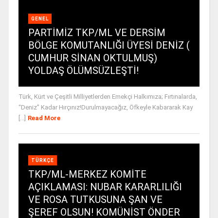
GENEL
PARTİMİZ TKP/ML VE DERSİM
BÖLGE KOMUTANLIĞI ÜYESİ DENİZ (
CUMHUR SİNAN OKTULMUŞ)
YOLDAŞ ÖLÜMSÜZLEŞTİ!
Türk, Kürt ve Çeşitli Milliyetlerden Emekçi Halkımıza; Fırtınalarda,
“Deniz” Kadar Hırçınız!Durulmayacağız, Öfkeyle Kabararak Kay
[...]
Read More
TÜRKÇE
TKP/ML-MERKEZ KOMİTE
AÇIKLAMASI: NUBAR KARARLILIĞI
VE ROSA TUTKUSUNA ŞAN VE
ŞEREF OLSUN! KOMÜNİST ÖNDER