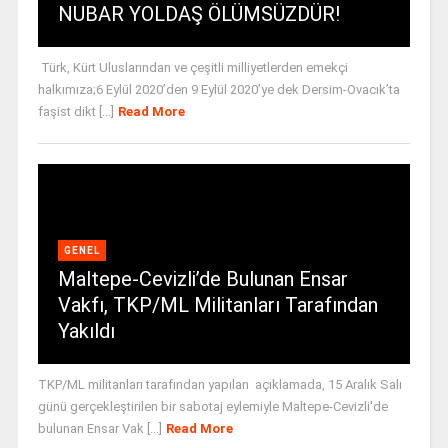
NUBAR YOLDAŞ ÖLÜMSÜZDÜR!
Türk, Kürt Uluslarından ve çeşitli milliyetlerden emekçi
halkımıza;6 Eylül 2020’den 9 Eylül 2020’ye dek Dersim-Ovacık’ta
faşist dikt [...]
Read More
GENEL
Maltepe-Cevizli’de Bulunan Ensar
Vakfı, TKP/ML Militanları Tarafından
Yakıldı
TKP/ML militanları tarafından yapılan açıklamada, 15 Aralık Salı
günü gerçekleştirilen bir sabotaj eylemiyle Maltepe-Cevizli'de
bulunan Ensar Vak [...]
Read More