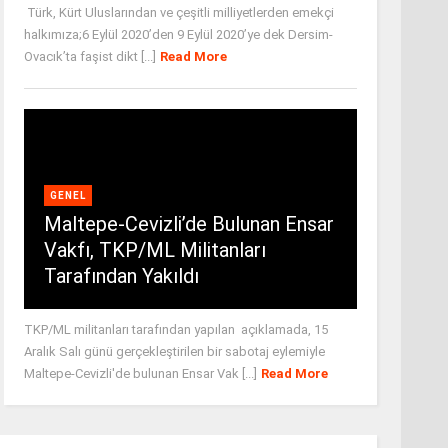
Türk, Kürt Uluslarından ve çeşitli milliyetlerden emekçi
halkımıza;6 Eylül 2020’den 9 Eylül 2020’ye dek Dersim-
Ovacık’ta faşist dikt [...]
Read More
GENEL
Maltepe-Cevizli’de Bulunan Ensar
Vakfı, TKP/ML Militanları
Tarafından Yakıldı
TKP/ML militanları tarafından yapılan açıklamada, 15
Aralık Salı günü gerçekleştirilen bir sabotaj eylemiyle
Maltepe-Cevizli'de bulunan Ensar Vak [...]
Read More