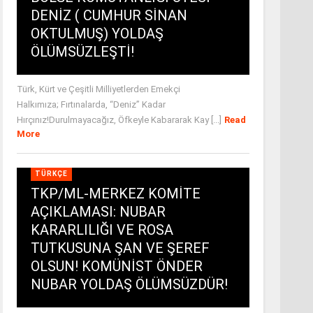
DENİZ ( CUMHUR SİNAN
OKTULMUŞ) YOLDAŞ
ÖLÜMSÜZLEŞTİ!
Türk, Kürt ve Çeşitli Milliyetlerden Emekçi
Halkımıza; Fırtınalarda, “Deniz” Kadar
Hırçınız!Durulmayacağız, Öfkeyle Kabararak Kay [...]
Read
More
TÜRKÇE
TKP/ML-MERKEZ KOMİTE
AÇIKLAMASI: NUBAR
KARARLILIĞI VE ROSA
TUTKUSUNA ŞAN VE ŞEREF
OLSUN! KOMÜNİST ÖNDER
NUBAR YOLDAŞ ÖLÜMSÜZDÜR!