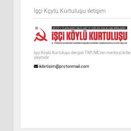
İşçi Kçylü Kurtuluşu iletişim
İşçi Köylü Kurtuluşu dergisi TKP/ML'nin merkezi kitle
yayınıdır.
ikiletisim@protonmail.com