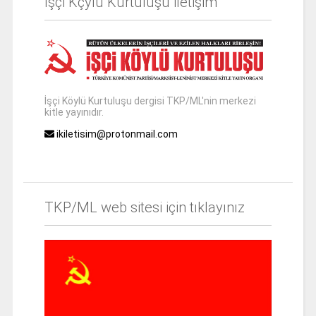
İşçi Kçylü Kurtuluşu iletişim
İşçi Köylü Kurtuluşu dergisi TKP/ML'nin merkezi
kitle yayınıdır.
ikiletisim@protonmail.com
TKP/ML web sitesi için tıklayınız