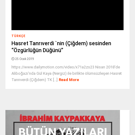
TÜRKÇE
Hasret Tanrıverdi `nin (Çiğdem) sesinden
“Özgürlüğün Düğünü”
25 Ocak 2019
https://www.dailymotion.com/video/x71a2zs23 Nisan 2018'de
Aliboğazı'nda Gül Kaya (Nergiz) ile birlikte ölümsüzleşen Hasret
Tanrıverdi (Çiğdem) TK [...]
Read More