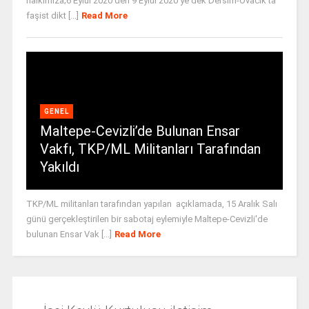
halkımıza;6 Eylül 2020’den 9 Eylül 2020’ye dek Dersim-Ovacık’ta
faşist dikt [...]
Read More
GENEL
Maltepe-Cevizli’de Bulunan Ensar
Vakfı, TKP/ML Militanları Tarafından
Yakıldı
TKP/ML militanları tarafından yapılan açıklamada, 15 Aralık Salı
günü gerçekleştirilen bir sabotaj eylemiyle Maltepe-Cevizli'de
bulunan Ensar Vak [...]
Read More