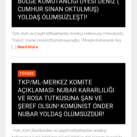
BÖLGE KOMUTANLIĞI ÜYESİ DENİZ (
CUMHUR SİNAN OKTULMUŞ)
YOLDAŞ ÖLÜMSÜZLEŞTİ!
Türk, Kürt ve Çeşitli Milliyetlerden Emekçi Halkımıza; Fırtınalarda,
“Deniz” Kadar Hırçınız!Durulmayacağız, Öfkeyle Kabararak Kay
[...]
Read More
TÜRKÇE
TKP/ML-MERKEZ KOMİTE
AÇIKLAMASI: NUBAR KARARLILIĞI
VE ROSA TUTKUSUNA ŞAN VE
ŞEREF OLSUN! KOMÜNİST ÖNDER
NUBAR YOLDAŞ ÖLÜMSÜZDÜR!
Türk, Kürt Uluslarından ve çeşitli milliyetlerden emekçi