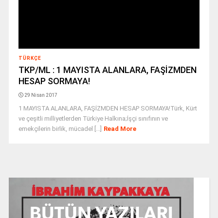
TÜRKÇE
TKP/ML : 1 MAYISTA ALANLARA, FAŞİZMDEN
HESAP SORMAYA!
29 Nisan 2017
1 MAYISTA ALANLARA, FAŞİZMDEN HESAP SORMAYA!Türk, Kürt
ve çeşitli milliyetlerden Türkiye Halkına;İşçi sınıfının ve
emekçilerin birlik, mücadel [...]
Read More