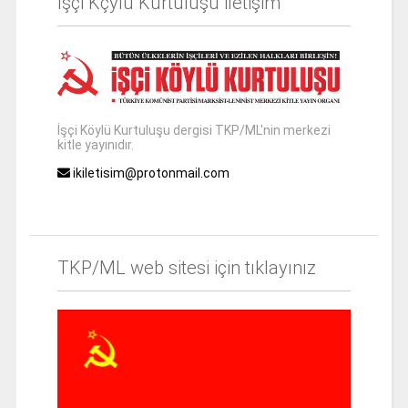
İşçi Kçylü Kurtuluşu iletişim
İşçi Köylü Kurtuluşu dergisi TKP/ML'nin merkezi
kitle yayınıdır.
ikiletisim@protonmail.com
TKP/ML web sitesi için tıklayınız