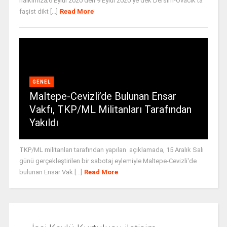
halkımıza;6 Eylül 2020’den 9 Eylül 2020’ye dek Dersim-Ovacık’ta
faşist dikt [...]
Read More
GENEL
Maltepe-Cevizli’de Bulunan Ensar
Vakfı, TKP/ML Militanları Tarafından
Yakıldı
TKP/ML militanları tarafından yapılan açıklamada, 15 Aralık Salı
günü gerçekleştirilen bir sabotaj eylemiyle Maltepe-Cevizli'de
bulunan Ensar Vak [...]
Read More