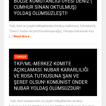
BÖLGE KOMUTANLIĞI ÜYESİ DENİZ (
CUMHUR SİNAN OKTULMUŞ)
YOLDAŞ ÖLÜMSÜZLEŞTİ!
Türk, Kürt ve Çeşitli Milliyetlerden Emekçi Halkımıza; Fırtınalarda,
“Deniz” Kadar Hırçınız!Durulmayacağız, Öfkeyle Kabararak Kay
[...]
Read More
TÜRKÇE
TKP/ML-MERKEZ KOMİTE
AÇIKLAMASI: NUBAR KARARLILIĞI
VE ROSA TUTKUSUNA ŞAN VE
ŞEREF OLSUN! KOMÜNİST ÖNDER
NUBAR YOLDAŞ ÖLÜMSÜZDÜR!
Türk, Kürt Uluslarından ve çeşitli milliyetlerden emekçi