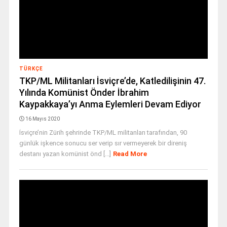
TÜRKÇE
TKP/ML Militanları İsviçre’de, Katledilişinin 47.
Yılında Komünist Önder İbrahim
Kaypakkaya’yı Anma Eylemleri Devam Ediyor
16 Mayıs 2020
İsviçre’nin Zürih şehrinde TKP/ML militanları tarafından, 90
günlük işkence sonucu ser verip sır vermeyerek bir direniş
destanı yazan komünist önd [...]
Read More