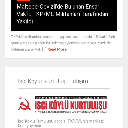
Maltepe-Cevizli’de Bulunan Ensar
Vakfı, TKP/ML Militanları Tarafından
Yakıldı
TKP/ML militanları tarafından yapılan açıklamada, 15 Aralık Salı
günü gerçekleştirilen bir sabotaj eylemiyle Maltepe-Cevizli'de
bulunan Ensar Vak [...]
Read More
İşçi Kçylü Kurtuluşu iletişim
İşçi Köylü Kurtuluşu dergisi TKP/ML'nin merkezi
kitle yayınıdır.