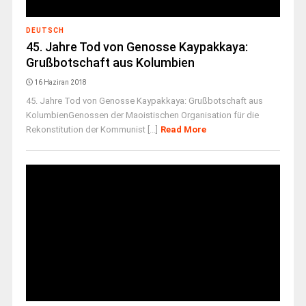
DEUTSCH
45. Jahre Tod von Genosse Kaypakkaya:
Grußbotschaft aus Kolumbien
16 Haziran 2018
45. Jahre Tod von Genosse Kaypakkaya: Grußbotschaft aus
KolumbienGenossen der Maoistischen Organisation für die
Rekonstitution der Kommunist [...]
Read More