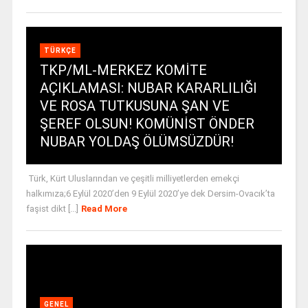
TÜRKÇE
TKP/ML-MERKEZ KOMİTE
AÇIKLAMASI: NUBAR KARARLILIĞI
VE ROSA TUTKUSUNA ŞAN VE
ŞEREF OLSUN! KOMÜNİST ÖNDER
NUBAR YOLDAŞ ÖLÜMSÜZDÜR!
Türk, Kürt Uluslarından ve çeşitli milliyetlerden emekçi
halkımıza;6 Eylül 2020’den 9 Eylül 2020’ye dek Dersim-Ovacık’ta
faşist dikt [...]
Read More
GENEL