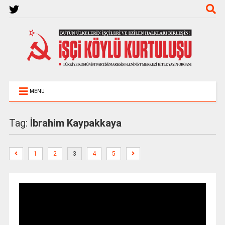
MENU
Tag:
İbrahim Kaypakkaya
1
2
3
4
5