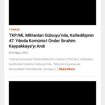
TÜRKÇE
TKP/ML Militanları Gülsuyu’nda, Katledilişinin
47. Yılında Komünist Önder İbrahim
Kaypakkaya’yı Andı
15 Mayıs 2020
Türkiye Komünist Partisi/Marksist Leninist (TKP/ML) militanları
tarafından İstanbul Gülsuyu'nda “Bilincini Kuşanacak,
Mücadeleni Yükseltecek, Savaşın [...]
Read More