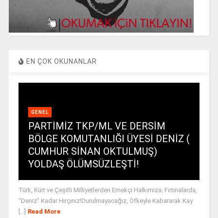
EN ÇOK OKUNANLAR
GENEL
PARTİMİZ TKP/ML VE DERSİM
BÖLGE KOMUTANLIĞI ÜYESİ DENİZ (
CUMHUR SİNAN OKTULMUŞ)
YOLDAŞ ÖLÜMSÜZLEŞTİ!
Türk, Kürt ve Çeşitli Milliyetlerden Emekçi Halkımıza; Fırtınalarda,
“Deniz” Kadar Hırçınız!Durulmayacağız, Öfkeyle Kabararak Kay
[...]
Read More