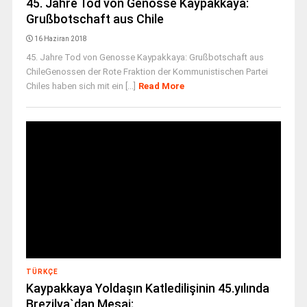
45. Jahre Tod von Genosse Kaypakkaya:
Grußbotschaft aus Chile
16 Haziran 2018
45. Jahre Tod von Genosse Kaypakkaya: Grußbotschaft aus
ChileGenossen der Rote Fraktion der Kommunistischen Partei
Chiles haben sich mit ein [...]
Read More
TÜRKÇE
Kaypakkaya Yoldaşın Katledilişinin 45.yılında
Brezilya`dan Mesaj;