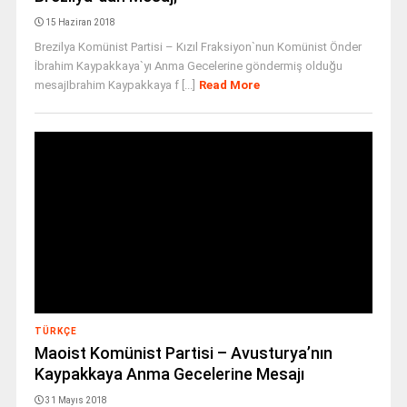
15 Haziran 2018
Brezilya Komünist Partisi – Kızıl Fraksiyon`nun Komünist Önder
İbrahim Kaypakkaya`yı Anma Gecelerine göndermiş olduğu
mesajIbrahim Kaypakkaya f [...]
Read More
TÜRKÇE
Maoist Komünist Partisi – Avusturya’nın
Kaypakkaya Anma Gecelerine Mesajı
31 Mayıs 2018