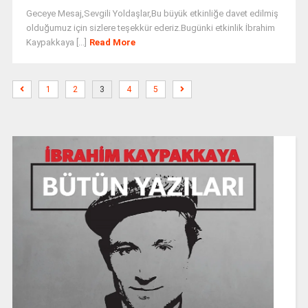
Geceye Mesaj,Sevgili Yoldaşlar,Bu büyük etkinliğe davet edilmiş
olduğumuz için sizlere teşekkür ederiz.Bugünki etkinlik İbrahim
Kaypakkaya [...]
Read More
1
2
3
4
5