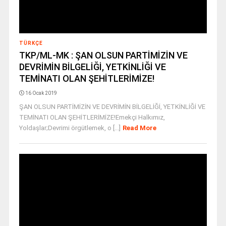
TÜRKÇE
TKP/ML-MK : ŞAN OLSUN PARTİMİZİN VE
DEVRİMİN BİLGELİĞİ, YETKİNLİĞİ VE
TEMİNATI OLAN ŞEHİTLERİMİZE!
16 Ocak 2019
ŞAN OLSUN PARTİMİZİN VE DEVRİMİN BİLGELİĞİ, YETKİNLİĞİ VE
TEMİNATI OLAN ŞEHİTLERİMİZE!Emekçi Halkımız,
Yoldaşlar;Devrimi örgütlemek, o [...]
Read More