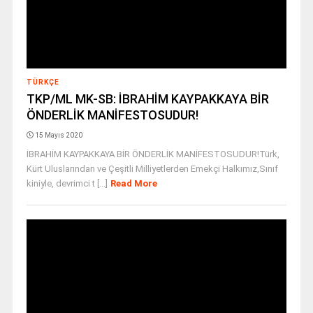
TÜRKÇE
TKP/ML MK-SB: İBRAHİM KAYPAKKAYA BİR
ÖNDERLİK MANİFESTOSUDUR!
15 Mayıs 2020
İBRAHİM KAYPAKKAYA BİR ÖNDERLİK MANİFESTOSUDUR!Türk,
Kürt Uluslarından ve Çeşitli Milliyetlerden Emekçi Halkımız,Sınıf
kiniyle, devrimci t [...]
Read More