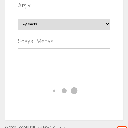
Arşiv
Arşiv
Sosyal Medya
© 2021 İKK ONLİNE. İşçi Köylü Kurtuluşu