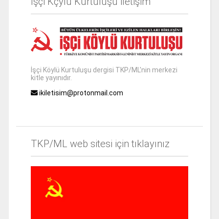
İşçi Kçylü Kurtuluşu iletişim
İşçi Köylü Kurtuluşu dergisi TKP/ML'nin merkezi
kitle yayınıdır.
ikiletisim@protonmail.com
TKP/ML web sitesi için tıklayınız