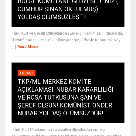
BÖLGE KOMUTANLIĞI ÜYESİ DENİZ (
CUMHUR SİNAN OKTULMUŞ)
YOLDAŞ ÖLÜMSÜZLEŞTİ!
Türk, Kürt ve Çeşitli Milliyetlerden Emekçi Halkımıza; Fırtınalarda,
“Deniz” Kadar Hırçınız!Durulmayacağız, Öfkeyle Kabararak Kay
[...]
Read More
TÜRKÇE
TKP/ML-MERKEZ KOMİTE
AÇIKLAMASI: NUBAR KARARLILIĞI
VE ROSA TUTKUSUNA ŞAN VE
ŞEREF OLSUN! KOMÜNİST ÖNDER
NUBAR YOLDAŞ ÖLÜMSÜZDÜR!
Türk, Kürt Uluslarından ve çeşitli milliyetlerden emekçi