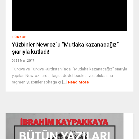
TÜRKÇE
Yüzbinler Newroz`u “Mutlaka kazanacağız”
şiarıyla kutladı!
22 Mart 2017
Türkiye ve Türkiye Kürdistanı`nda “Mutlaka kazanacağız” şiarıyla
yapılan Newroz`larda, faşist devlet baskısı ve ablukasına
rağmen yüzbinler sokağa çı [...]
Read More