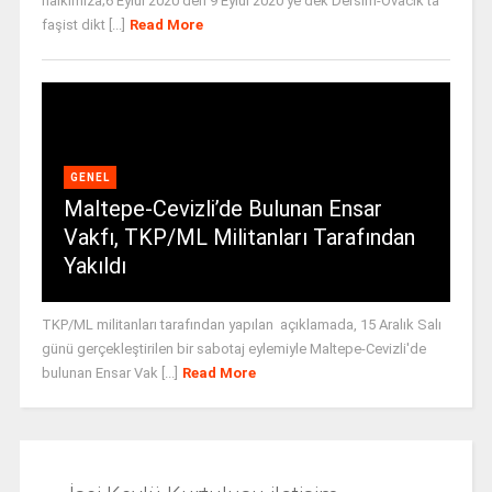
halkımıza;6 Eylül 2020’den 9 Eylül 2020’ye dek Dersim-Ovacık’ta
faşist dikt [...]
Read More
GENEL
Maltepe-Cevizli’de Bulunan Ensar
Vakfı, TKP/ML Militanları Tarafından
Yakıldı
TKP/ML militanları tarafından yapılan açıklamada, 15 Aralık Salı
günü gerçekleştirilen bir sabotaj eylemiyle Maltepe-Cevizli'de
bulunan Ensar Vak [...]
Read More