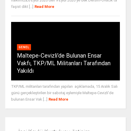
halkımıza;6 Eylül 2020’den 9 Eylül 2020’ye dek Dersim-Ovacık’ta
faşist dikt [...]
Read More
GENEL
Maltepe-Cevizli’de Bulunan Ensar
Vakfı, TKP/ML Militanları Tarafından
Yakıldı
TKP/ML militanları tarafından yapılan açıklamada, 15 Aralık Salı
günü gerçekleştirilen bir sabotaj eylemiyle Maltepe-Cevizli'de
bulunan Ensar Vak [...]
Read More