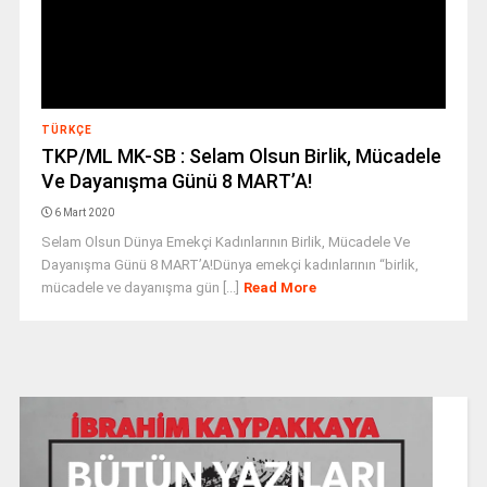
TÜRKÇE
TKP/ML MK-SB : Selam Olsun Birlik, Mücadele
Ve Dayanışma Günü 8 MART’A!
6 Mart 2020
Selam Olsun Dünya Emekçi Kadınlarının Birlik, Mücadele Ve
Dayanışma Günü 8 MART’A!Dünya emekçi kadınlarının “birlik,
mücadele ve dayanışma gün [...]
Read More