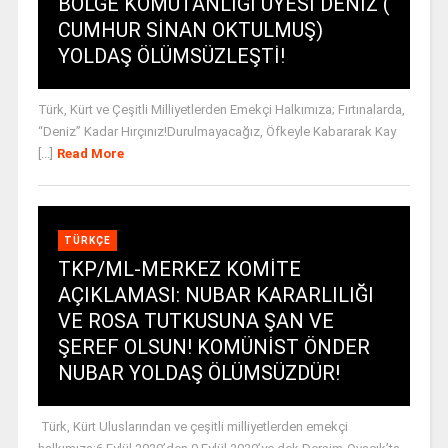
BÖLGE KOMUTANLIĞI ÜYESİ DENİZ (
CUMHUR SİNAN OKTULMUŞ)
YOLDAŞ ÖLÜMSÜZLEŞTİ!
Türk, Kürt ve Çeşitli Milliyetlerden Emekçi Halkımıza; Fırtınalarda,
“Deniz” Kadar Hırçınız!Durulmayacağız, Öfkeyle Kabararak Kay
[...]
Read More
TÜRKÇE
TKP/ML-MERKEZ KOMİTE
AÇIKLAMASI: NUBAR KARARLILIĞI
VE ROSA TUTKUSUNA ŞAN VE
ŞEREF OLSUN! KOMÜNİST ÖNDER
NUBAR YOLDAŞ ÖLÜMSÜZDÜR!
Türk, Kürt Uluslarından ve çeşitli milliyetlerden emekçi