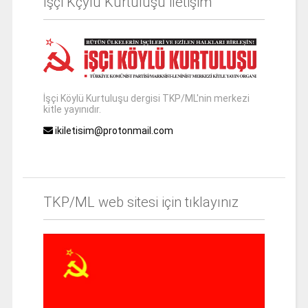
İşçi Kçylü Kurtuluşu iletişim
İşçi Köylü Kurtuluşu dergisi TKP/ML'nin merkezi
kitle yayınıdır.
ikiletisim@protonmail.com
TKP/ML web sitesi için tıklayınız