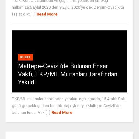
Türk, Kürt Uluslarından ve çeşitli milliyetlerden emekçi
halkımıza;6 Eylül 2020’den 9 Eylül 2020’ye dek Dersim-Ovacık’ta
faşist dikt [...]
Read More
GENEL
Maltepe-Cevizli’de Bulunan Ensar
Vakfı, TKP/ML Militanları Tarafından
Yakıldı
TKP/ML militanları tarafından yapılan açıklamada, 15 Aralık Salı
günü gerçekleştirilen bir sabotaj eylemiyle Maltepe-Cevizli'de
bulunan Ensar Vak [...]
Read More