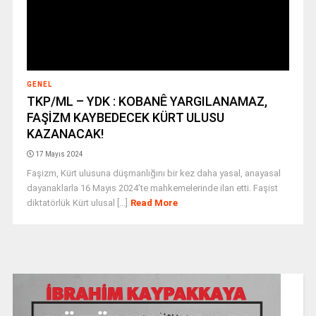
GENEL
TKP/ML – YDK : KOBANÊ YARGILANAMAZ,
FAŞİZM KAYBEDECEK KÜRT ULUSU
KAZANACAK!
17 Mayıs 2024
Faşizm, Kürt ulusuna düşmanlığını bir kez daha yasal, anayasal
dayanaklarla 16 Mayıs 2024’te mahkemelerinde ilan etti. Faşist
diktatörlük Kürt ulusal [...]
Read More