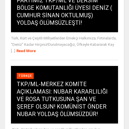
PARTİMİZ TKP/ML VE DERSİM
BÖLGE KOMUTANLIĞI ÜYESİ DENİZ (
CUMHUR SİNAN OKTULMUŞ)
YOLDAŞ ÖLÜMSÜZLEŞTİ!
Türk, Kürt ve Çeşitli Milliyetlerden Emekçi Halkımıza; Fırtınalarda,
“Deniz” Kadar Hırçınız!Durulmayacağız, Öfkeyle Kabararak Kay
[...]
Read More
TÜRKÇE
TKP/ML-MERKEZ KOMİTE
AÇIKLAMASI: NUBAR KARARLILIĞI
VE ROSA TUTKUSUNA ŞAN VE
ŞEREF OLSUN! KOMÜNİST ÖNDER
NUBAR YOLDAŞ ÖLÜMSÜZDÜR!