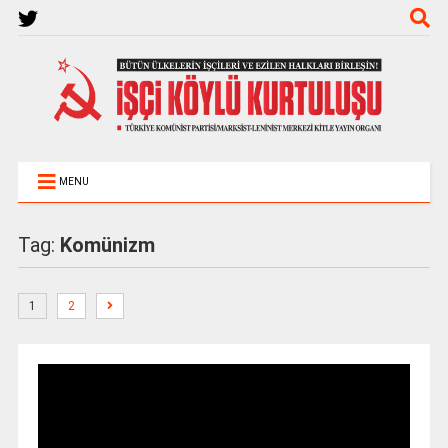
MENU
Tag:
Komünizm
1
2