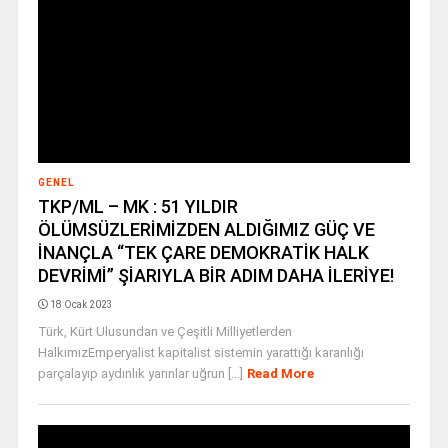
GENEL
TKP/ML – MK : 51 YILDIR
ÖLÜMSÜZLERİMİZDEN ALDIĞIMIZ GÜÇ VE
İNANÇLA “TEK ÇARE DEMOKRATİK HALK
DEVRİMİ” ŞİARIYLA BİR ADIM DAHA İLERİYE!
18 Ocak 2023
Türk, Kürt Ulusundan ve Çeşitli Milliyetlerden
HalkımızEmperyalist kapitalist sistemin yarattığı karanlığı
parçalayıp aydınlık yarınlar uğrun [...]
Read More