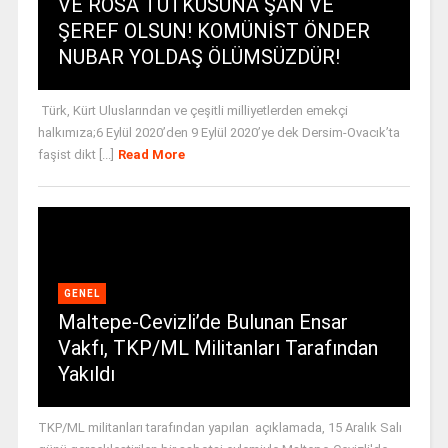
VE ROSA TUTKUSUNA ŞAN VE
ŞEREF OLSUN! KOMÜNİST ÖNDER
NUBAR YOLDAŞ ÖLÜMSÜZDÜR!
Türk, Kürt Uluslarından ve çeşitli milliyetlerden emekçi
halkımıza;6 Eylül 2020’den 9 Eylül 2020’ye dek Dersim-Ovacık’ta
faşist dikt [...]
Read More
GENEL
Maltepe-Cevizli’de Bulunan Ensar
Vakfı, TKP/ML Militanları Tarafından
Yakıldı
TKP/ML militanları tarafından yapılan açıklamada, 15 Aralık Salı