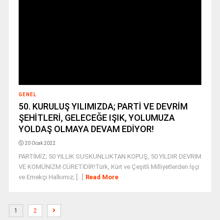
GENEL
50. KURULUŞ YILIMIZDA; PARTİ VE DEVRİM
ŞEHİTLERİ, GELECEĞE IŞIK, YOLUMUZA
YOLDAŞ OLMAYA DEVAM EDİYOR!
20 Ocak 2022
PARTİMİZ; 50 YILLIK SUSKUNLUKTAN KOPUŞ, 50 YILDIR DEVRİM
VE KOMÜNİZM CÜRETİDİR!Türk, Kürt ve Çeşitli Milliyetlerden İşçi
ve Emekçi Halkımız; [...]
Read More
1
2