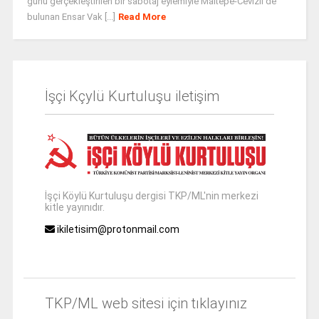
günü gerçekleştirilen bir sabotaj eylemiyle Maltepe-Cevizli'de
bulunan Ensar Vak [...]
Read More
İşçi Kçylü Kurtuluşu iletişim
İşçi Köylü Kurtuluşu dergisi TKP/ML'nin merkezi
kitle yayınıdır.
ikiletisim@protonmail.com
TKP/ML web sitesi için tıklayınız