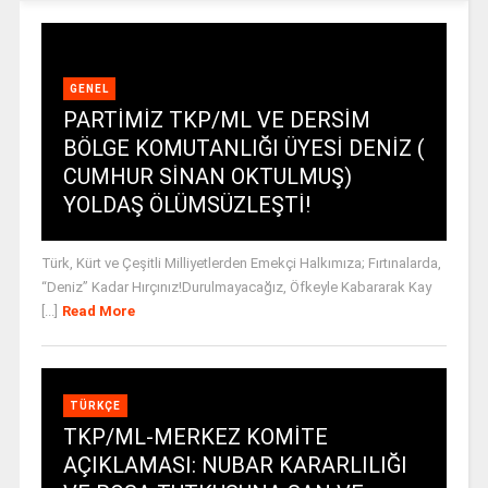
GENEL
PARTİMİZ TKP/ML VE DERSİM
BÖLGE KOMUTANLIĞI ÜYESİ DENİZ (
CUMHUR SİNAN OKTULMUŞ)
YOLDAŞ ÖLÜMSÜZLEŞTİ!
Türk, Kürt ve Çeşitli Milliyetlerden Emekçi Halkımıza; Fırtınalarda,
“Deniz” Kadar Hırçınız!Durulmayacağız, Öfkeyle Kabararak Kay
[...]
Read More
TÜRKÇE
TKP/ML-MERKEZ KOMİTE
AÇIKLAMASI: NUBAR KARARLILIĞI