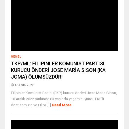
GENEL
TKP/ML: FİLİPİNLER KOMÜNİST PARTİSİ
KURUCU ÖNDERİ JOSE MARİA SİSON (KA
JOMA) ÖLÜMSÜZDÜR!
17 Aralık 2022
Filipinler Komünist Partisi (FKP) kurucu önderi Jose Maria Sison,
16 Aralık 2022 tarihinde 83 yaşında yaşamını yitirdi. FKP’li
dostlarımızın ve Filipi [...]
Read More