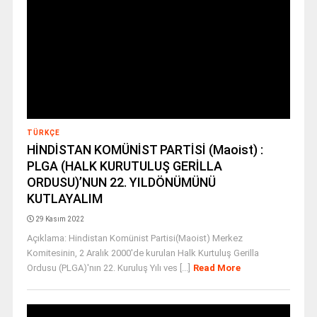
TÜRKÇE
HİNDİSTAN KOMÜNİST PARTİSİ (Maoist) :
PLGA (HALK KURUTULUŞ GERİLLA
ORDUSU)’NUN 22. YILDÖNÜMÜNÜ
KUTLAYALIM
29 Kasım 2022
Açıklama: Hindistan Komünist Partisi(Maoist) Merkez
Komitesinin, 2 Aralık 2000'de kurulan Halk Kurtuluş Gerilla
Ordusu (PLGA)'nın 22. Kuruluş Yılı ves [...]
Read More