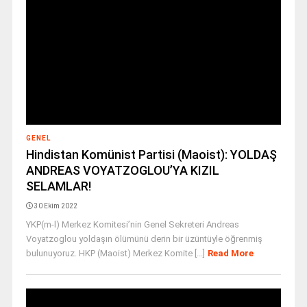
GENEL
Hindistan Komünist Partisi (Maoist): YOLDAŞ
ANDREAS VOYATZOGLOU’YA KIZIL
SELAMLAR!
30 Ekim 2022
YKP(m-l) Merkez Komitesi’nin Genel Sekreteri Andreas
Voyatzoglou yoldaşın ölümünü derin bir üzüntüyle öğrenmiş
bulunuyoruz. HKP (Maoist) Merkez Komite [...]
Read More