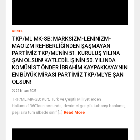
GENEL
TKP/ML MK-SB: MARKSİZM-LENİNİZM-
MAOİZM REHBERLİĞİNDEN ŞAŞMAYAN
PARTİMİZ TKP/ML’NİN 51. KURULUŞ YILINA
ŞAN OLSUN! KATLEDİLİŞİNİN 50. YILINDA
KOMÜNİST ÖNDER İBRAHİM KAYPAKKAYA’NIN
EN BÜYÜK MİRASI PARTİMİZ TKP/ML’YE ŞAN
OLSUN!
22 Nisan 2023
TKP/ML MK-SB: Kürt, Türk ve Çeşitli Milliyetlerden
Halkımız1960’ların sonunda, devrimci gençlik kabarışı başlamış,
peşi sıra tüm ülkede sınıf [...]
Read More