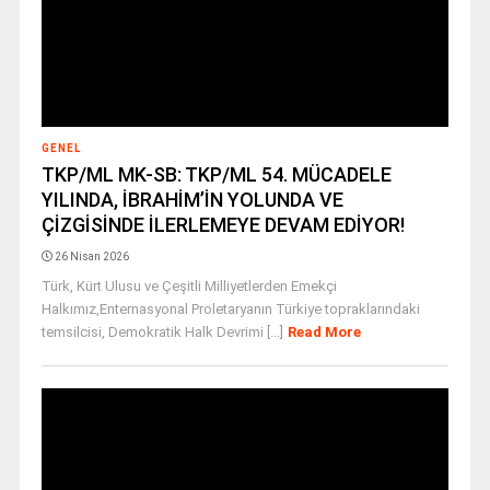
GENEL
TKP/ML MK-SB: TKP/ML 54. MÜCADELE
YILINDA, İBRAHİM’İN YOLUNDA VE
ÇİZGİSİNDE İLERLEMEYE DEVAM EDİYOR!
26 Nisan 2026
Türk, Kürt Ulusu ve Çeşitli Milliyetlerden Emekçi
Halkımız,Enternasyonal Proletaryanın Türkiye topraklarındaki
temsilcisi, Demokratik Halk Devrimi [...]
Read More