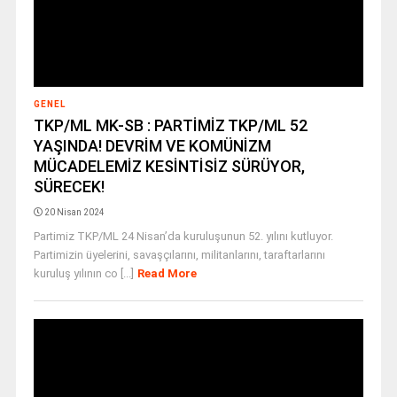
GENEL
TKP/ML MK-SB : PARTİMİZ TKP/ML 52
YAŞINDA! DEVRİM VE KOMÜNİZM
MÜCADELEMİZ KESİNTİSİZ SÜRÜYOR,
SÜRECEK!
20 Nisan 2024
Partimiz TKP/ML 24 Nisan’da kuruluşunun 52. yılını kutluyor.
Partimizin üyelerini, savaşçılarını, militanlarını, taraftarlarını
kuruluş yılının co [...]
Read More