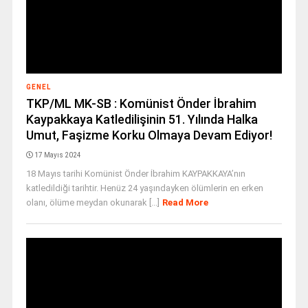
GENEL
TKP/ML MK-SB : Komünist Önder İbrahim
Kaypakkaya Katledilişinin 51. Yılında Halka
Umut, Faşizme Korku Olmaya Devam Ediyor!
17 Mayıs 2024
18 Mayıs tarihi Komünist Önder İbrahim KAYPAKKAYA’nın
katledildiği tarihtir. Henüz 24 yaşındayken ölümlerin en erken
olanı, ölüme meydan okunarak [...]
Read More