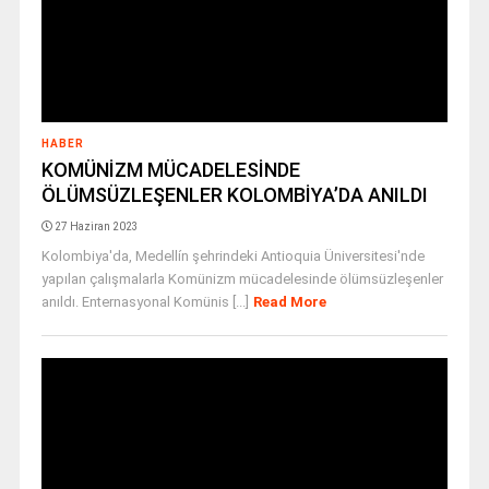
HABER
KOMÜNİZM MÜCADELESİNDE
ÖLÜMSÜZLEŞENLER KOLOMBİYA’DA ANILDI
27 Haziran 2023
Kolombiya'da, Medellín şehrindeki Antioquia Üniversitesi'nde
yapılan çalışmalarla Komünizm mücadelesinde ölümsüzleşenler
anıldı. Enternasyonal Komünis [...]
Read More