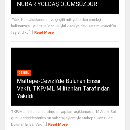
NUBAR YOLDAŞ ÖLÜMSÜZDÜR!
Türk, Kürt Uluslarından ve çeşitli milliyetlerden emekçi
halkımıza;6 Eylül 2020’den 9 Eylül 2020’ye dek Dersim-Ovacık’ta
faşist dikt [...]
Read More
GENEL
Maltepe-Cevizli’de Bulunan Ensar
Vakfı, TKP/ML Militanları Tarafından
Yakıldı
TKP/ML militanları tarafından yapılan açıklamada, 15 Aralık Salı
günü gerçekleştirilen bir sabotaj eylemiyle Maltepe-Cevizli'de
bulunan Ensar Vak [...]
Read More