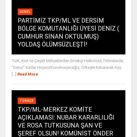
GENEL
PARTİMİZ TKP/ML VE DERSİM
BÖLGE KOMUTANLIĞI ÜYESİ DENİZ (
CUMHUR SİNAN OKTULMUŞ)
YOLDAŞ ÖLÜMSÜZLEŞTİ!
Türk, Kürt ve Çeşitli Milliyetlerden Emekçi Halkımıza; Fırtınalarda,
“Deniz” Kadar Hırçınız!Durulmayacağız, Öfkeyle Kabararak Kay
[...]
Read More
TÜRKÇE
TKP/ML-MERKEZ KOMİTE
AÇIKLAMASI: NUBAR KARARLILIĞI
VE ROSA TUTKUSUNA ŞAN VE
ŞEREF OLSUN! KOMÜNİST ÖNDER