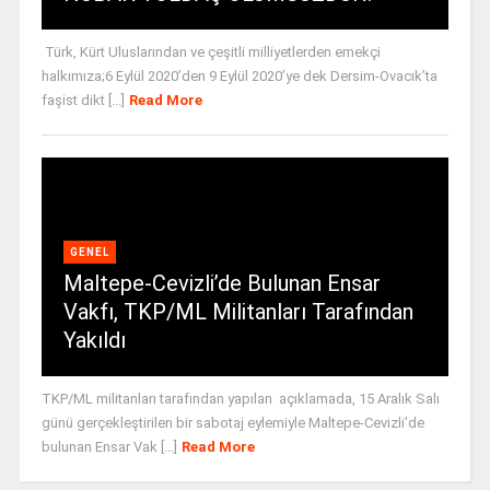
Türk, Kürt Uluslarından ve çeşitli milliyetlerden emekçi
halkımıza;6 Eylül 2020’den 9 Eylül 2020’ye dek Dersim-Ovacık’ta
faşist dikt [...]
Read More
GENEL
Maltepe-Cevizli’de Bulunan Ensar
Vakfı, TKP/ML Militanları Tarafından
Yakıldı
TKP/ML militanları tarafından yapılan açıklamada, 15 Aralık Salı
günü gerçekleştirilen bir sabotaj eylemiyle Maltepe-Cevizli'de
bulunan Ensar Vak [...]
Read More