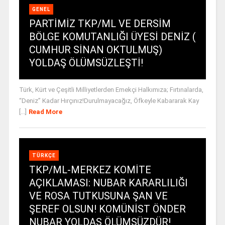
GENEL
PARTİMİZ TKP/ML VE DERSİM
BÖLGE KOMUTANLIĞI ÜYESİ DENİZ (
CUMHUR SİNAN OKTULMUŞ)
YOLDAŞ ÖLÜMSÜZLEŞTİ!
Türk, Kürt ve Çeşitli Milliyetlerden Emekçi Halkımıza; Fırtınalarda,
“Deniz” Kadar Hırçınız!Durulmayacağız, Öfkeyle Kabararak Kay
[...]
Read More
TÜRKÇE
TKP/ML-MERKEZ KOMİTE
AÇIKLAMASI: NUBAR KARARLILIĞI
VE ROSA TUTKUSUNA ŞAN VE
ŞEREF OLSUN! KOMÜNİST ÖNDER
NUBAR YOLDAŞ ÖLÜMSÜZDÜR!