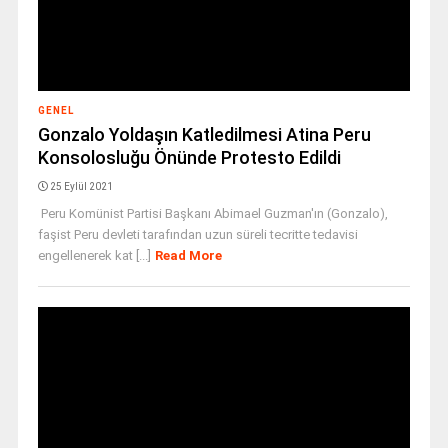
GENEL
Gonzalo Yoldaşın Katledilmesi Atina Peru
Konsolosluğu Önünde Protesto Edildi
25 Eylül 2021
Peru Komünist Partisi Başkanı Abimael Guzman'ın (Gonzalo),
faşist Peru devleti tarafından uzun süreli tecritte tedavisi
engellenerek kat [...]
Read More