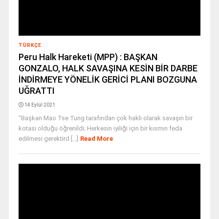
TÜRKÇE
Peru Halk Hareketi (MPP) : BAŞKAN
GONZALO, HALK SAVAŞINA KESİN BİR DARBE
İNDİRMEYE YÖNELİK GERİCİ PLANI BOZGUNA
UĞRATTI
14 Eylül 2021
"Başkan Mao Tse Tung tarafından çok haklı olarak savaşın bir
kotası olduğu öğrenildi; Herkesin iyiliği için bir kısmın feda
edilmesi gerektird [...]
Read More