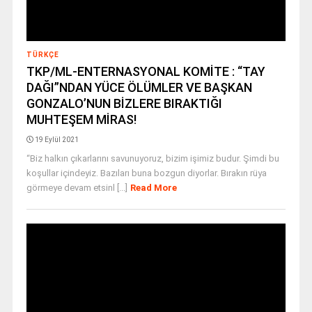
TÜRKÇE
TKP/ML-ENTERNASYONAL KOMİTE : “TAY
DAĞI”NDAN YÜCE ÖLÜMLER VE BAŞKAN
GONZALO’NUN BİZLERE BIRAKTIĞI
MUHTEŞEM MİRAS!
19 Eylül 2021
“Biz halkın çıkarlarını savunuyoruz, bizim işimiz budur. Şimdi bu
koşullar içindeyiz. Bazıları buna bozgun diyorlar. Bırakın rüya
görmeye devam etsinl [...]
Read More