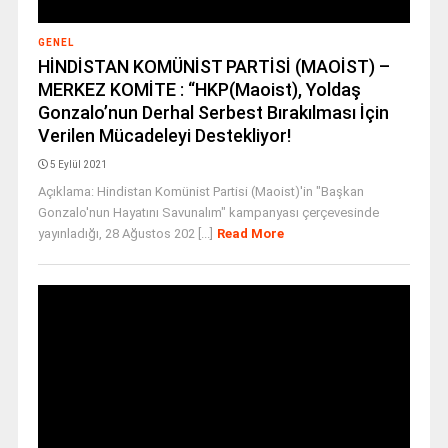
GENEL
HİNDİSTAN KOMÜNİST PARTİSİ (MAOİST) –
MERKEZ KOMİTE : “HKP(Maoist), Yoldaş
Gonzalo’nun Derhal Serbest Bırakılması İçin
Verilen Mücadeleyi Destekliyor!
5 Eylül 2021
Açıklama: Hindistan Komünist Partisi (Maoist)'in "Başkan
Gonzalo'nun Hayatını Savunalım" kampanyası çerçevesinde
yayınladığı, 28 Ağustos 202 [...]
Read More