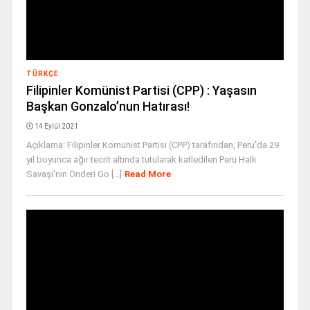
TÜRKÇE
Filipinler Komünist Partisi (CPP) : Yaşasın
Başkan Gonzalo’nun Hatırası!
14 Eylül 2021
Açıklama: Filipinler Komünist Partisi (CPP) tarafından, Peru'da 29
yıl boyunca ağır tecrit altında tutularak katledilen Peru Halk
Savaşı'nın Önderi Go [...]
Read More