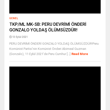
GENEL
TKP/ML MK-SB: PERU DEVRİMİ ÖNDERİ
GONZALO YOLDAŞ ÖLÜMSÜZDÜR!
13 Eylül 2021
PERU DEVRİMİ ÖNDERİ GONZALO YOLDAŞ ÖLÜMSÜZDÜR!Peru
Komünist Partisi’nin Komünist Önderi Abimeal Guzman
(Gonzalo), 11 Eylül 2021’de Peru Cumhur [...]
Read More