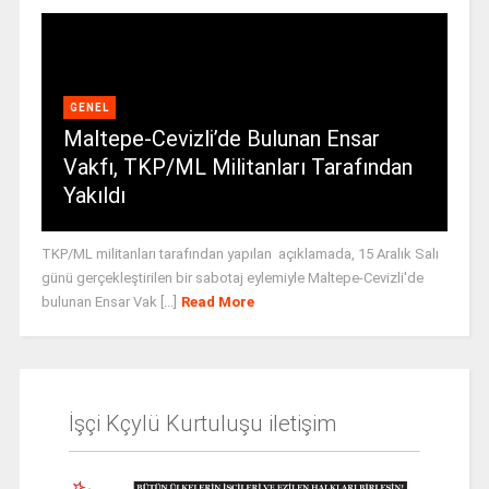
GENEL
Maltepe-Cevizli’de Bulunan Ensar
Vakfı, TKP/ML Militanları Tarafından
Yakıldı
TKP/ML militanları tarafından yapılan açıklamada, 15 Aralık Salı
günü gerçekleştirilen bir sabotaj eylemiyle Maltepe-Cevizli'de
bulunan Ensar Vak [...]
Read More
İşçi Kçylü Kurtuluşu iletişim