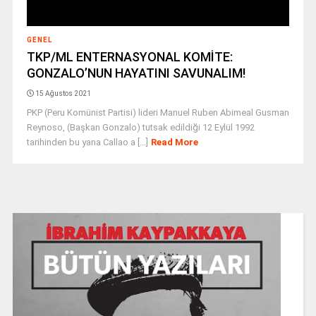
GENEL
TKP/ML ENTERNASYONAL KOMİTE:
GONZALO’NUN HAYATINI SAVUNALIM!
15 Ağustos 2021
PKP (Peru Komünist Partisi) lideri Manuel Ruben Abimeal Gusman
Reynoso, (Başkan Gonzalo) tutsak edildiği 12 Eylül 1992
tarihinden bu yana Callao a [...]
Read More