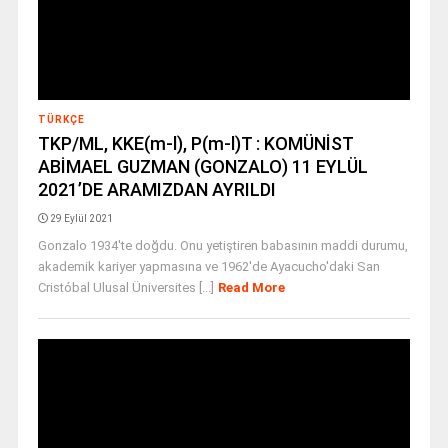
TÜRKÇE
TKP/ML, KKE(m-l), P(m-l)T : KOMÜNİST
ABİMAEL GUZMAN (GONZALO) 11 EYLÜL
2021’DE ARAMIZDAN AYRILDI
29 Eylül 2021
Gonzalo 1934'te doğdu. Onu yetiştiren babasının maddi durumu,
akademik kariyer yapmasına ve 1962'de Ayacucho'daki San
Cristóbal Ulusal Üniversites [...]
Read More