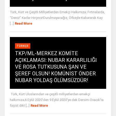
Türk, Kürt ve Çeşitli Milliyetlerden Emekçi Halkımıza; Fırtınalarda,
“Deniz” Kadar Hırçınız!Durulmayacağız, Öfkeyle Kabararak Kay
[...]
Read More
TÜRKÇE
TKP/ML-MERKEZ KOMİTE
AÇIKLAMASI: NUBAR KARARLILIĞI
VE ROSA TUTKUSUNA ŞAN VE
ŞEREF OLSUN! KOMÜNİST ÖNDER
NUBAR YOLDAŞ ÖLÜMSÜZDÜR!
Türk, Kürt Uluslarından ve çeşitli milliyetlerden emekçi
halkımıza;6 Eylül 2020’den 9 Eylül 2020’ye dek Dersim-Ovacık’ta
faşist dikt [...]
Read More