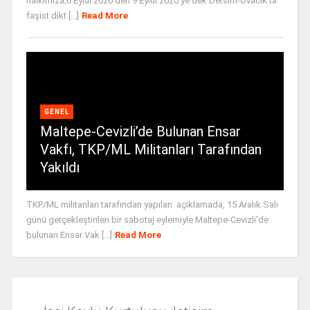
halkımıza;6 Eylül 2020’den 9 Eylül 2020’ye dek Dersim-Ovacık’ta
faşist dikt [...]
Read More
GENEL
Maltepe-Cevizli’de Bulunan Ensar
Vakfı, TKP/ML Militanları Tarafından
Yakıldı
TKP/ML militanları tarafından yapılan açıklamada, 15 Aralık Salı
günü gerçekleştirilen bir sabotaj eylemiyle Maltepe-Cevizli'de
bulunan Ensar Vak [...]
Read More