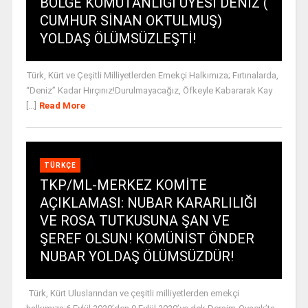
BÖLGE KOMUTANLIĞI ÜYESİ DENİZ (
CUMHUR SİNAN OKTULMUŞ)
YOLDAŞ ÖLÜMSÜZLEŞTİ!
Türk, Kürt ve Çeşitli Milliyetlerden Emekçi Halkımıza; Fırtınalarda,
“Deniz” Kadar Hırçınız!Durulmayacağız, Öfkeyle Kabararak Kay
[...]
Read More
TÜRKÇE
TKP/ML-MERKEZ KOMİTE
AÇIKLAMASI: NUBAR KARARLILIĞI
VE ROSA TUTKUSUNA ŞAN VE
ŞEREF OLSUN! KOMÜNİST ÖNDER
NUBAR YOLDAŞ ÖLÜMSÜZDÜR!
Türk, Kürt Uluslarından ve çeşitli milliyetlerden emekçi