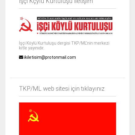
İşçi Kçylü Kurtuluşu iletişim
İşçi Köylü Kurtuluşu dergisi TKP/ML'nin merkezi
kitle yayınıdır.
ikiletisim@protonmail.com
TKP/ML web sitesi için tıklayınız