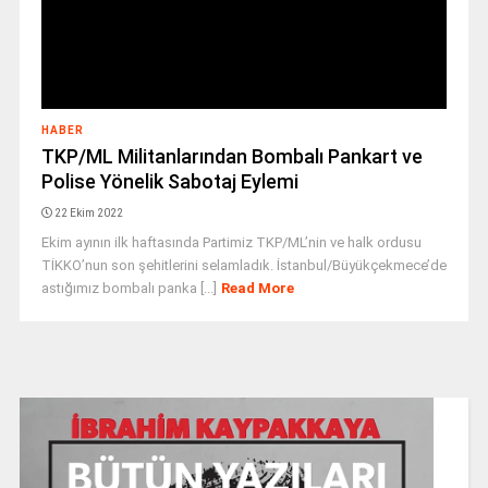
HABER
TKP/ML Militanlarından Bombalı Pankart ve
Polise Yönelik Sabotaj Eylemi
22 Ekim 2022
Ekim ayının ilk haftasında Partimiz TKP/ML’nin ve halk ordusu
TİKKO’nun son şehitlerini selamladık. İstanbul/Büyükçekmece’de
astığımız bombalı panka [...]
Read More