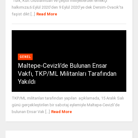
Türk, Kürt Uluslarından ve çeşitli milliyetlerden emekçi
halkımıza;6 Eylül 2020’den 9 Eylül 2020’ye dek Dersim-Ovacık’ta
faşist dikt [...]
Read More
GENEL
Maltepe-Cevizli’de Bulunan Ensar
Vakfı, TKP/ML Militanları Tarafından
Yakıldı
TKP/ML militanları tarafından yapılan açıklamada, 15 Aralık Salı
günü gerçekleştirilen bir sabotaj eylemiyle Maltepe-Cevizli'de
bulunan Ensar Vak [...]
Read More