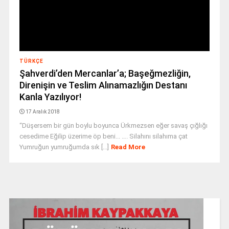
TÜRKÇE
Şahverdi’den Mercanlar’a; Başeğmezliğin,
Direnişin ve Teslim Alınamazlığın Destanı
Kanla Yazılıyor!
17 Aralık 2018
“Düşersem bir gün boylu boyunca Ürkmezsen eğer savaş çığlığı
cesedime Eğilip üzerime öp beni... …. Silahını silahıma çat
Yumruğun yumruğumda sık [...]
Read More