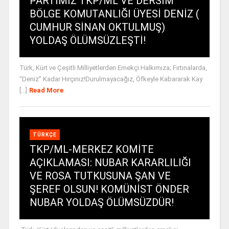
PARTİMİZ TKP/ML VE DERSİM
BÖLGE KOMUTANLIĞI ÜYESİ DENİZ (
CUMHUR SİNAN OKTULMUŞ)
YOLDAŞ ÖLÜMSÜZLEŞTİ!
Türk, Kürt ve Çeşitli Milliyetlerden Emekçi Halkımıza; Fırtınalarda,
“Deniz” Kadar Hırçınız!Durulmayacağız, Öfkeyle Kabararak Kay
[...]
Read More
TÜRKÇE
TKP/ML-MERKEZ KOMİTE
AÇIKLAMASI: NUBAR KARARLILIĞI
VE ROSA TUTKUSUNA ŞAN VE
ŞEREF OLSUN! KOMÜNİST ÖNDER
NUBAR YOLDAŞ ÖLÜMSÜZDÜR!