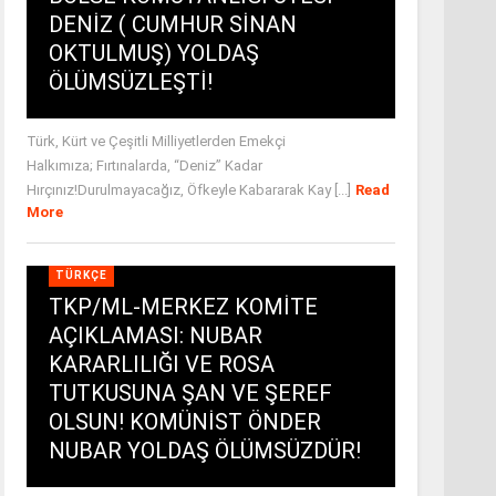
DENİZ ( CUMHUR SİNAN
OKTULMUŞ) YOLDAŞ
ÖLÜMSÜZLEŞTİ!
Türk, Kürt ve Çeşitli Milliyetlerden Emekçi
Halkımıza; Fırtınalarda, “Deniz” Kadar
Hırçınız!Durulmayacağız, Öfkeyle Kabararak Kay [...]
Read
More
TÜRKÇE
TKP/ML-MERKEZ KOMİTE
AÇIKLAMASI: NUBAR
KARARLILIĞI VE ROSA
TUTKUSUNA ŞAN VE ŞEREF
OLSUN! KOMÜNİST ÖNDER
NUBAR YOLDAŞ ÖLÜMSÜZDÜR!