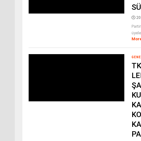
SÜ
20
Parti
üyeler
Mor
GENE
TK
LE
ŞA
KU
KA
KO
KA
PA