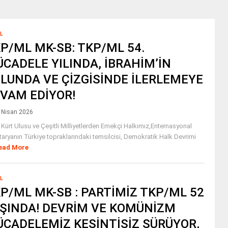
L
P/ML MK-SB: TKP/ML 54.
CADELE YILINDA, İBRAHİM’İN
LUNDA VE ÇİZGİSİNDE İLERLEMEYE
VAM EDİYOR!
 Nisan 2026
 Kürt Ulusu ve Çeşitli Milliyetlerden Emekçi Halkımız,Enternasyonal
taryanın Türkiye topraklarındaki temsilcisi, Demokratik Halk Devrimi
ead More
L
P/ML MK-SB : PARTİMİZ TKP/ML 52
ŞINDA! DEVRİM VE KOMÜNİZM
CADELEMİZ KESİNTİSİZ SÜRÜYOR,