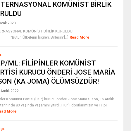
TERNASYONAL KOMÜNİST BİRLİK
RULDU
Ocak 2023
TERNASYONAL KOMÜNİST BİRLİK KURULDU!
ün Ülkelerin İşçileri, Birleşin”[...]
Read More
L
P/ML: FİLİPİNLER KOMÜNİST
RTİSİ KURUCU ÖNDERİ JOSE MARİA
SON (KA JOMA) ÖLÜMSÜZDÜR!
 Aralık 2022
inler Komünist Partisi (FKP) kurucu önderi Jose Maria Sison, 16 Aralık
tarihinde 83 yaşında yaşamını yitirdi. FKP’li dostlarımızın ve Filipi
ead More
KÇE