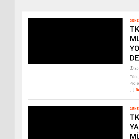
GENE
TK
MÜ
YO
DE
26
Türk,
Prole
[...]
R
GENE
TK
YA
MÜ