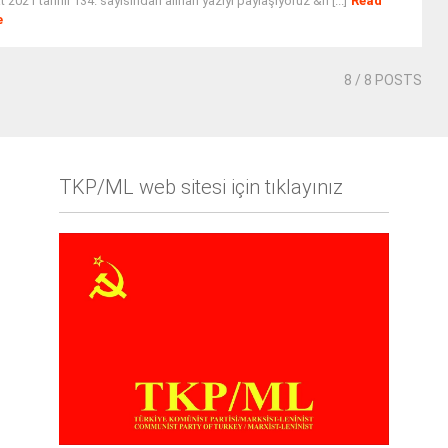
 2021 tarihli 134. sayısından alınan yazıyı paylaşıyoruz &n [...]
Read
e
8
/ 8 POSTS
TKP/ML web sitesi için tıklayınız