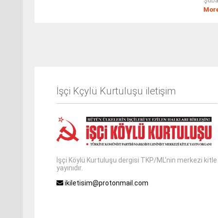
Şubat
Mor
İşçi Kçylü Kurtuluşu iletişim
İşçi Köylü Kurtuluşu dergisi TKP/ML'nin merkezi kitle
yayınıdır.
ikiletisim@protonmail.com