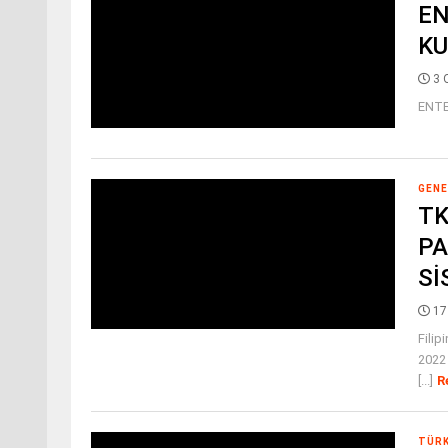
EN
KU
3 
EN
“Büt
GENE
TK
PA
Sİ
17
Filip
2022 
[...]
R
TÜR