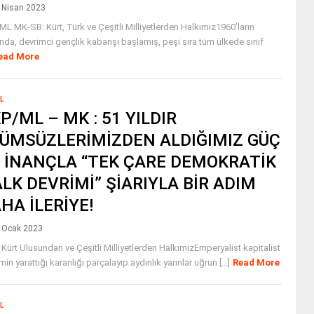
 Nisan 2023
L MK-SB: Kürt, Türk ve Çeşitli Milliyetlerden Halkımız1960’ların
da, devrimci gençlik kabarışı başlamış, peşi sıra tüm ülkede sınıf
ead More
L
P/ML – MK : 51 YILDIR
ÜMSÜZLERİMİZDEN ALDIĞIMIZ GÜÇ
 İNANÇLA “TEK ÇARE DEMOKRATİK
LK DEVRİMİ” ŞİARIYLA BİR ADIM
HA İLERİYE!
 Ocak 2023
 Kürt Ulusundan ve Çeşitli Milliyetlerden HalkımızEmperyalist kapitalist
min yarattığı karanlığı parçalayıp aydınlık yarınlar uğrun [...]
Read More
L