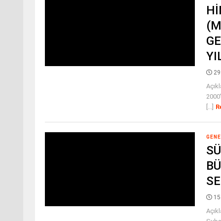
HI
(M
GE
YI
29
Açıkl
2000'
[...]
R
GENE
SÜ
BÜ
SE
15
Açıkl