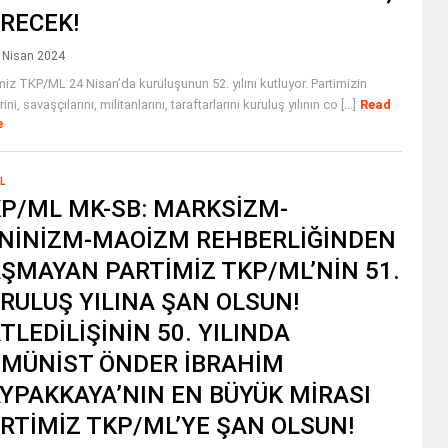
RECEK!
 Nisan 2024
miz TKP/ML 24 Nisan’da kuruluşunun 52. yılını kutluyor. Partimizin
ini, savaşçılarını, militanlarını, taraftarlarını kuruluş yılının co [...]
Read
e
L
P/ML MK-SB: MARKSİZM-
NİNİZM-MAOİZM REHBERLİĞİNDEN
ŞMAYAN PARTİMİZ TKP/ML’NİN 51.
RULUŞ YILINA ŞAN OLSUN!
TLEDİLİŞİNİN 50. YILINDA
MÜNİST ÖNDER İBRAHİM
YPAKKAYA’NIN EN BÜYÜK MİRASI
RTİMİZ TKP/ML’YE ŞAN OLSUN!