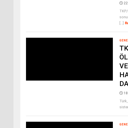
22
TKP/M
sonun
[...]
R
GENE
TK
ÖL
VE
HA
DA
18
Türk,
siste
GENE