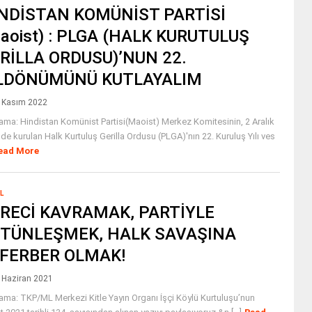
̇NDİSTAN KOMÜNİST PARTİSİ
aoist) : PLGA (HALK KURUTULUŞ
RİLLA ORDUSU)’NUN 22.
LDÖNÜMÜNÜ KUTLAYALIM
 Kasım 2022
ama: Hindistan Komünist Partisi(Maoist) Merkez Komitesinin, 2 Aralık
de kurulan Halk Kurtuluş Gerilla Ordusu (PLGA)'nın 22. Kuruluş Yılı ves
ead More
L
RECİ KAVRAMAK, PARTİYLE
TÜNLEŞMEK, HALK SAVAŞINA
FERBER OLMAK!
 Haziran 2021
ama: TKP/ML Merkezi Kitle Yayın Organı İşçi Köylü Kurtuluşu’nun