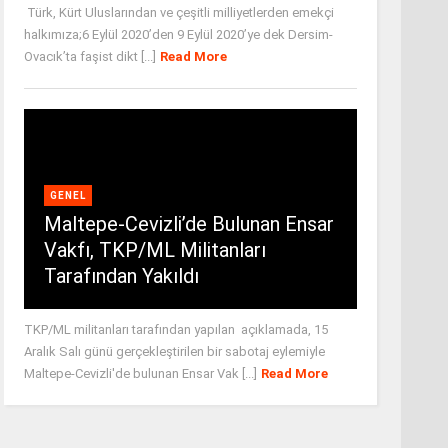
Türk, Kürt Uluslarından ve çeşitli milliyetlerden emekçi
halkımıza;6 Eylül 2020’den 9 Eylül 2020’ye dek Dersim-
Ovacık’ta faşist dikt [...]
Read More
GENEL
Maltepe-Cevizli’de Bulunan Ensar
Vakfı, TKP/ML Militanları
Tarafından Yakıldı
TKP/ML militanları tarafından yapılan açıklamada, 15
Aralık Salı günü gerçekleştirilen bir sabotaj eylemiyle
Maltepe-Cevizli'de bulunan Ensar Vak [...]
Read More