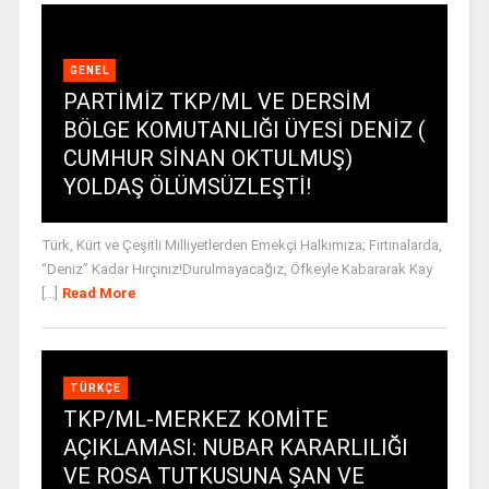
GENEL
PARTİMİZ TKP/ML VE DERSİM
BÖLGE KOMUTANLIĞI ÜYESİ DENİZ (
CUMHUR SİNAN OKTULMUŞ)
YOLDAŞ ÖLÜMSÜZLEŞTİ!
Türk, Kürt ve Çeşitli Milliyetlerden Emekçi Halkımıza; Fırtınalarda,
“Deniz” Kadar Hırçınız!Durulmayacağız, Öfkeyle Kabararak Kay
[...]
Read More
TÜRKÇE
TKP/ML-MERKEZ KOMİTE
AÇIKLAMASI: NUBAR KARARLILIĞI
VE ROSA TUTKUSUNA ŞAN VE