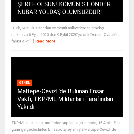
ŞEREF OLSUN! KOMÜNİST ÖNDER
NUBAR YOLDAŞ ÖLÜMSÜZDÜR!
Türk, Kürt Uluslarından ve çeşitli milliyetlerden emekçi
halkımıza;6 Eylül 2020’den 9 Eylül 2020’ye dek Dersim-Ovacık’ta
faşist dikt [...]
Read More
GENEL
Maltepe-Cevizli’de Bulunan Ensar
Vakfı, TKP/ML Militanları Tarafından
Yakıldı
TKP/ML militanları tarafından yapılan açıklamada, 15 Aralık Salı
günü gerçekleştirilen bir sabotaj eylemiyle Maltepe-Cevizli'de