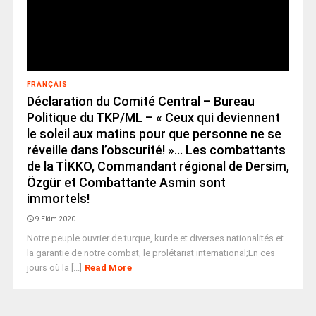
FRANÇAIS
Déclaration du Comité Central – Bureau
Politique du TKP/ML – « Ceux qui deviennent
le soleil aux matins pour que personne ne se
réveille dans l’obscurité! »… Les combattants
de la TİKKO, Commandant régional de Dersim,
Özgür et Combattante Asmin sont
immortels!
9 Ekim 2020
Notre peuple ouvrier de turque, kurde et diverses nationalités et
la garantie de notre combat, le prolétariat international;En ces
jours où la [...]
Read More