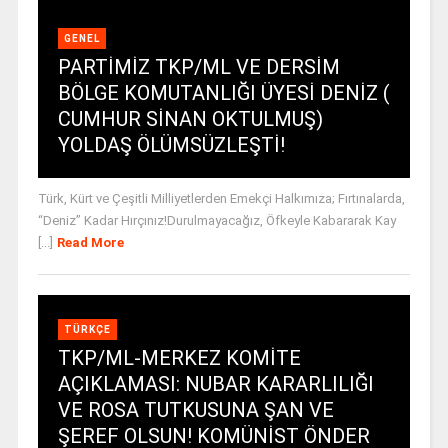
GENEL
PARTİMİZ TKP/ML VE DERSİM
BÖLGE KOMUTANLIĞI ÜYESİ DENİZ (
CUMHUR SİNAN OKTULMUŞ)
YOLDAŞ ÖLÜMSÜZLEŞTİ!
Türk, Kürt ve Çeşitli Milliyetlerden Emekçi Halkımıza; Fırtınalarda,
“Deniz” Kadar Hırçınız!Durulmayacağız, Öfkeyle Kabararak Kay
[...]
Read More
TÜRKÇE
TKP/ML-MERKEZ KOMİTE
AÇIKLAMASI: NUBAR KARARLILIĞI
VE ROSA TUTKUSUNA ŞAN VE
ŞEREF OLSUN! KOMÜNİST ÖNDER