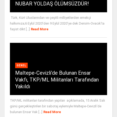
NUBAR YOLDAŞ ÖLÜMSÜZDÜR!
Türk, Kürt Uluslarından ve çeşitli milliyetlerden emekçi
halkımıza;6 Eylül 2020’den 9 Eylül 2020’ye dek Dersim-Ovacık’ta
faşist dikt [...]
Read More
GENEL
Maltepe-Cevizli’de Bulunan Ensar
Vakfı, TKP/ML Militanları Tarafından
Yakıldı
TKP/ML militanları tarafından yapılan açıklamada, 15 Aralık Salı
günü gerçekleştirilen bir sabotaj eylemiyle Maltepe-Cevizli'de
bulunan Ensar Vak [...]
Read More