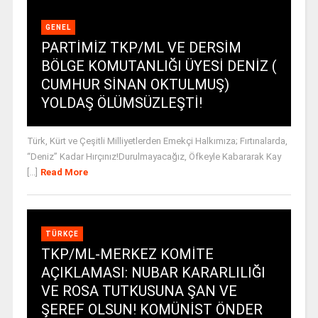
GENEL
PARTİMİZ TKP/ML VE DERSİM
BÖLGE KOMUTANLIĞI ÜYESİ DENİZ (
CUMHUR SİNAN OKTULMUŞ)
YOLDAŞ ÖLÜMSÜZLEŞTİ!
Türk, Kürt ve Çeşitli Milliyetlerden Emekçi Halkımıza; Fırtınalarda,
“Deniz” Kadar Hırçınız!Durulmayacağız, Öfkeyle Kabararak Kay
[...]
Read More
TÜRKÇE
TKP/ML-MERKEZ KOMİTE
AÇIKLAMASI: NUBAR KARARLILIĞI
VE ROSA TUTKUSUNA ŞAN VE
ŞEREF OLSUN! KOMÜNİST ÖNDER