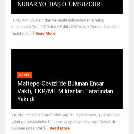
NUBAR YOLDAŞ ÖLÜMSÜZDÜR!
Türk, Kürt Uluslarından ve çeşitli milliyetlerden emekçi
halkımıza;6 Eylül 2020’den 9 Eylül 2020’ye dek Dersim-Ovacık’ta
faşist dikt [...]
Read More
GENEL
Maltepe-Cevizli’de Bulunan Ensar
Vakfı, TKP/ML Militanları Tarafından
Yakıldı
TKP/ML militanları tarafından yapılan açıklamada, 15 Aralık Salı
günü gerçekleştirilen bir sabotaj eylemiyle Maltepe-Cevizli'de
bulunan Ensar Vak [...]
Read More