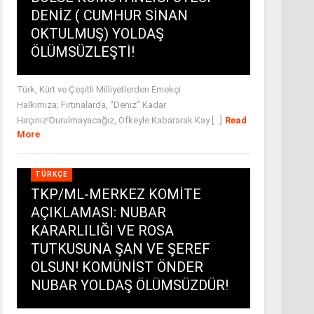
DENİZ ( CUMHUR SİNAN
OKTULMUŞ) YOLDAŞ
ÖLÜMSÜZLEŞTİ!
Türk, Kürt ve Çeşitli Milliyetlerden Emekçi
Halkımıza; Fırtınalarda, “Deniz” Kadar
Hırçınız!Durulmayacağız, Öfkeyle Kabararak Kay [...]
Read
More
TÜRKÇE
TKP/ML-MERKEZ KOMİTE
AÇIKLAMASI: NUBAR
KARARLILIĞI VE ROSA
TUTKUSUNA ŞAN VE ŞEREF
OLSUN! KOMÜNİST ÖNDER
NUBAR YOLDAŞ ÖLÜMSÜZDÜR!