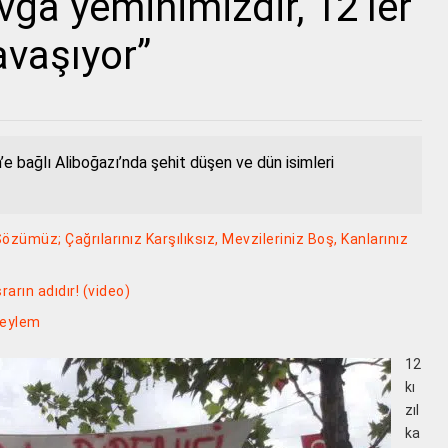
avga yeminimizdir, 12’ler
avaşıyor”
m’e bağlı Aliboğazı’nda şehit düşen ve dün isimleri
ümüz; Çağrılarınız Karşılıksız, Mevzileriniz Boş, Kanlarınız
rarın adıdır! (video)
 eylem
12
kı
zıl
ka