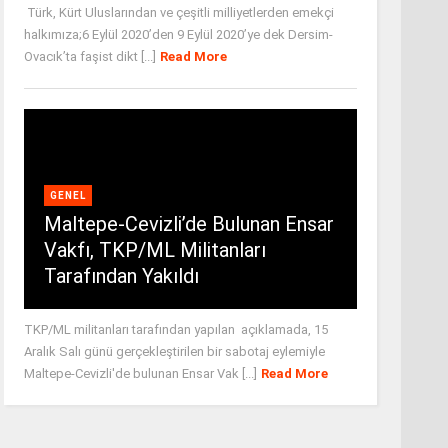
Türk, Kürt Uluslarından ve çeşitli milliyetlerden emekçi
halkımıza;6 Eylül 2020’den 9 Eylül 2020’ye dek Dersim-
Ovacık’ta faşist dikt [...]
Read More
GENEL
Maltepe-Cevizli’de Bulunan Ensar
Vakfı, TKP/ML Militanları
Tarafından Yakıldı
TKP/ML militanları tarafından yapılan açıklamada, 15
Aralık Salı günü gerçekleştirilen bir sabotaj eylemiyle
Maltepe-Cevizli'de bulunan Ensar Vak [...]
Read More