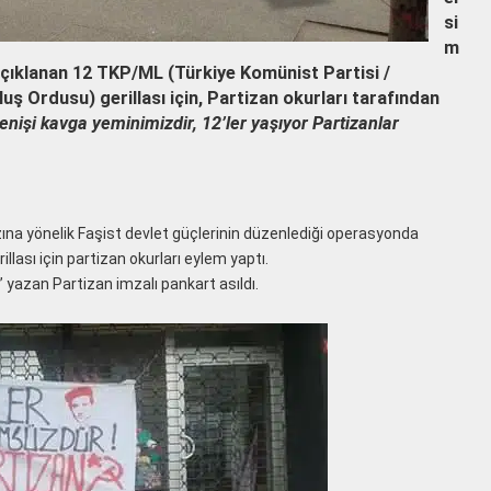
si
m
 açıklanan 12 TKP/ML (Türkiye Komünist Partisi /
uş Ordusu) gerillası için, Partizan okurları tarafından
renişi kavga yeminimizdir, 12’ler yaşıyor Partizanlar
zına yönelik Faşist devlet güçlerinin düzenlediği operasyonda
illası için partizan okurları eylem yaptı.
 yazan Partizan imzalı pankart asıldı.