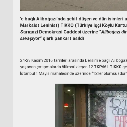
’e bağlı Aliboğazı’nda şehit düşen ve dün isimleri
Marksist Leninist) TİKKO (Türkiye İşçi Köylü Kurtul
Sarıgazi Demokrasi Caddesi üzerine “
Aliboğazı di
savaşıyor”
şiarlı pankart asıldı
24-28 Kasım 2016 tarihleri arasında Dersim’e bağlı Ali boğa
yaşanan çatışmalarda ölümsüzleşen 12
TKP/ML
TİKKO
ger
İstanbul 1 Mayıs mahalesinde üzerinde “12’ler ölümsüzdür!”