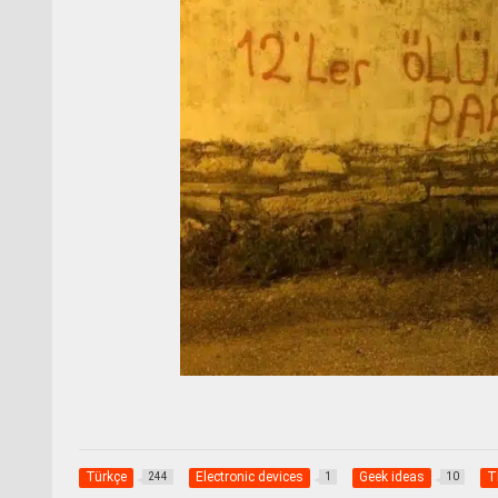
Türkçe
Electronic devices
Geek ideas
T
244
1
10