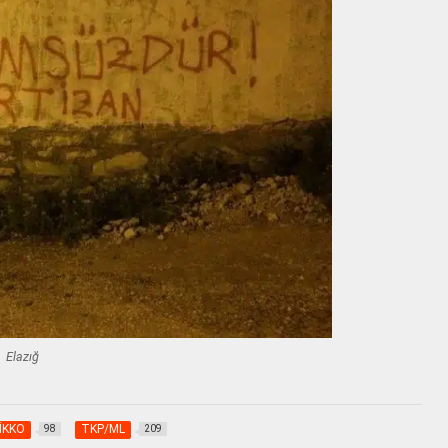
Elazığ
İKKO
TKP/ML
98
209