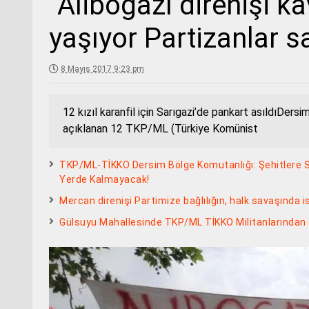
“Aliboğazı direnişi k
yaşıyor Partizanlar s
8 Mayıs 2017 9:23 pm
12 kızıl karanfil için Sarıgazi’de pankart asıldıDersi
açıklanan 12 TKP/ML (Türkiye Komünist
TKP/ML-TİKKO Dersim Bölge Komutanlığı: Şehitlere Söz
Yerde Kalmayacak!
Mercan direnişi Partimize bağlılığın, halk savaşında is
Gülsuyu Mahallesinde TKP/ML TİKKO Militanlarından