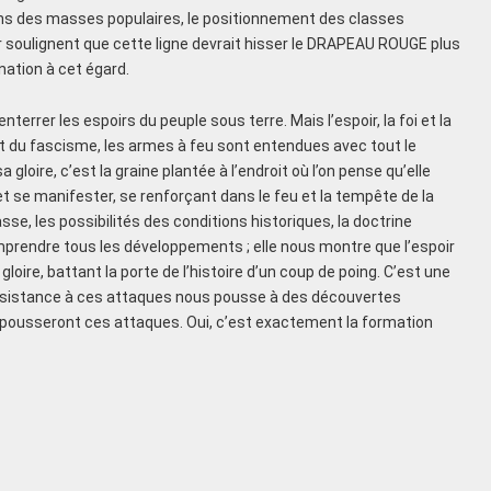
oins des masses populaires, le positionnement des classes
aller soulignent que cette ligne devrait hisser le DRAPEAU ROUGE plus
nation à cet égard.
enterrer les espoirs du peuple sous terre. Mais l’espoir, la foi et la
t du fascisme, les armes à feu sont entendues avec tout le
oire, c’est la graine plantée à l’endroit où l’on pense qu’elle
r et se manifester, se renforçant dans le feu et la tempête de la
sse, les possibilités des conditions historiques, la doctrine
mprendre tous les développements ; elle nous montre que l’espoir
ire, battant la porte de l’histoire d’un coup de poing. C’est une
 résistance à ces attaques nous pousse à des découvertes
repousseront ces attaques. Oui, c’est exactement la formation