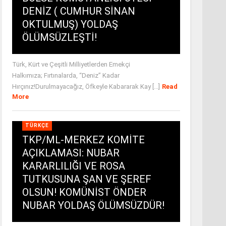
DENİZ ( CUMHUR SİNAN
OKTULMUŞ) YOLDAŞ
ÖLÜMSÜZLEŞTİ!
Türk, Kürt ve Çeşitli Milliyetlerden Emekçi
Halkımıza; Fırtınalarda, “Deniz” Kadar
Hırçınız!Durulmayacağız, Öfkeyle Kabararak Kay [...]
Read
More
TÜRKÇE
TKP/ML-MERKEZ KOMİTE
AÇIKLAMASI: NUBAR
KARARLILIĞI VE ROSA
TUTKUSUNA ŞAN VE ŞEREF
OLSUN! KOMÜNİST ÖNDER
NUBAR YOLDAŞ ÖLÜMSÜZDÜR!