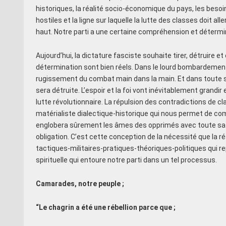
historiques, la réalité socio-économique du pays, les bes
hostiles et la ligne sur laquelle la lutte des classes doit 
haut. Notre parti a une certaine compréhension et détermi
Aujourd’hui, la dictature fasciste souhaite tirer, détruire et 
détermination sont bien réels. Dans le lourd bombardemen
rugissement du combat main dans la main. Et dans toute sa gl
sera détruite. L’espoir et la foi vont inévitablement grandi
lutte révolutionnaire. La répulsion des contradictions de cla
matérialiste dialectique-historique qui nous permet de co
englobera sûrement les âmes des opprimés avec toute sa glo
obligation. C’est cette conception de la nécessité que la
tactiques-militaires-pratiques-théoriques-politiques qui 
spirituelle qui entoure notre parti dans un tel processus.
Camarades, notre peuple ;
“Le chagrin a été une rébellion parce que ;