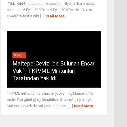
Türk, Kürt Uluslarından ve çeşitli milliyetlerden emekçi
halkımıza;6 Eylül 2020’den 9 Eylül 2020’ye dek Dersim-
Ovacık’ta faşist dikt [...]
Read More
GENEL
Maltepe-Cevizli’de Bulunan Ensar
Vakfı, TKP/ML Militanları
Tarafından Yakıldı
TKP/ML militanları tarafından yapılan açıklamada, 15
Aralık Salı günü gerçekleştirilen bir sabotaj eylemiyle
Maltepe-Cevizli'de bulunan Ensar Vak [...]
Read More