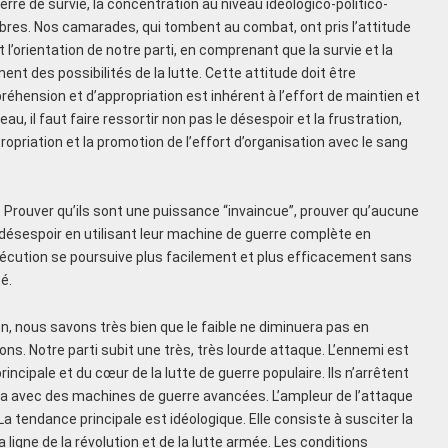
erre de survie, la concentration au niveau idéologico-politico-
bres. Nos camarades, qui tombent au combat, ont pris l’attitude
nt l’orientation de notre parti, en comprenant que la survie et la
ent des possibilités de la lutte. Cette attitude doit être
ension et d’appropriation est inhérent à l’effort de maintien et
eau, il faut faire ressortir non pas le désespoir et la frustration,
propriation et la promotion de l’effort d’organisation avec le sang
Prouver qu’ils sont une puissance “invaincue”, prouver qu’aucune
e désespoir en utilisant leur machine de guerre complète en
rsécution se poursuive plus facilement et plus efficacement sans
é.
, nous savons très bien que le faible ne diminuera pas en
ons. Notre parti subit une très, très lourde attaque. L’ennemi est
ncipale et du cœur de la lutte de guerre populaire. Ils n’arrêtent
lla avec des machines de guerre avancées. L’ampleur de l’attaque
La tendance principale est idéologique. Elle consiste à susciter la
a ligne de la révolution et de la lutte armée. Les conditions