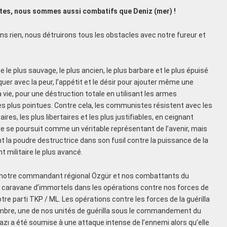
tes, nous sommes aussi combatifs que Deniz (mer) !
ns rien, nous détruirons tous les obstacles avec notre fureur et
 le plus sauvage, le plus ancien, le plus barbare et le plus épuisé
uer avec la peur, l’appétit et le désir pour ajouter même une
 vie, pour une déstruction totale en utilisant les armes
es plus pointues. Contre cela, les communistes résistent avec les
ires, les plus libertaires et les plus justifiables, en ceignant
ire se poursuit comme un véritable représentant de l’avenir, mais
t la poudre destructrice dans son fusil contre la puissance de la
 militaire le plus avancé.
, notre commandant régional Özgür et nos combattants du
a caravane d’immortels dans les opérations contre nos forces de
tre parti TKP / ML. Les opérations contre les forces de la guérilla
embre, une de nos unités de guérilla sous le commandement du
ı a été soumise à une attaque intense de l’ennemi alors qu’elle