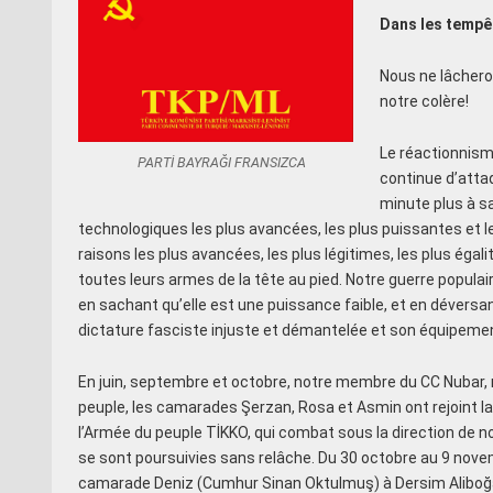
Dans les tempê
Nous ne lâchero
notre colère!
Le réactionnisme
PARTİ BAYRAĞI FRANSIZCA
continue d’attaq
minute plus à sa
technologiques les plus avancées, les plus puissantes et l
raisons les plus avancées, les plus légitimes, les plus égalita
toutes leurs armes de la tête au pied. Notre guerre popula
en sachant qu’elle est une puissance faible, et en déversan
dictature fasciste injuste et démantelée et son équipement
En juin, septembre et octobre, notre membre du CC Nubar
peuple, les camarades Şerzan, Rosa et Asmin ont rejoint l
l’Armée du peuple TİKKO, qui combat sous la direction de no
se sont poursuivies sans relâche. Du 30 octobre au 9 nov
camarade Deniz (Cumhur Sinan Oktulmuş) à Dersim Aliboğaz