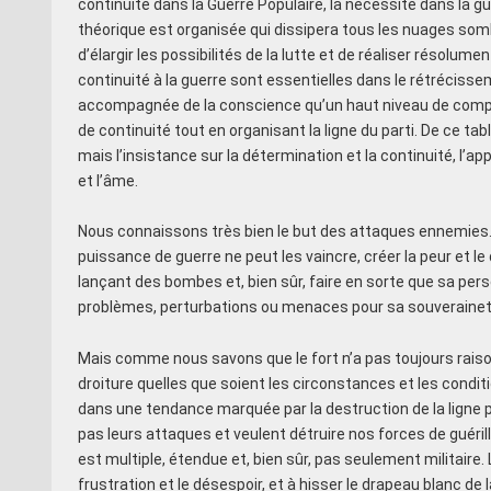
continuité dans la Guerre Populaire, la nécessité dans la gu
théorique est organisée qui dissipera tous les nuages som
d’élargir les possibilités de la lutte et de réaliser résolume
continuité à la guerre sont essentielles dans le rétrécissem
accompagnée de la conscience qu’un haut niveau de compréh
de continuité tout en organisant la ligne du parti. De ce tabl
mais l’insistance sur la détermination et la continuité, l’ap
et l’âme.
Nous connaissons très bien le but des attaques ennemies. 
puissance de guerre ne peut les vaincre, créer la peur et l
lançant des bombes et, bien sûr, faire en sorte que sa pe
problèmes, perturbations ou menaces pour sa souverainet
Mais comme nous savons que le fort n’a pas toujours raison
droiture quelles que soient les circonstances et les conditi
dans une tendance marquée par la destruction de la ligne pri
pas leurs attaques et veulent détruire nos forces de guéri
est multiple, étendue et, bien sûr, pas seulement militaire. 
frustration et le désespoir, et à hisser le drapeau blanc de l