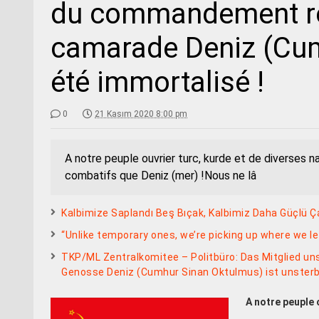
du commandement ré
camarade Deniz (Cum
été immortalisé !
0
21 Kasım 2020 8:00 pm
A notre peuple ouvrier turc, kurde et de diverses 
combatifs que Deniz (mer) !Nous ne lâ
Kalbimize Saplandı Beş Bıçak, Kalbimiz Daha Güçlü 
“Unlike temporary ones, we’re picking up where we lef
TKP/ML Zentralkomitee – Politbüro: Das Mitglied u
Genosse Deniz (Cumhur Sinan Oktulmus) ist unsterb
A notre peuple 