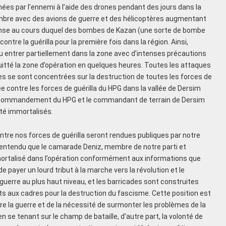
nées par l’ennemi à l’aide des drones pendant des jours dans la
vembre avec des avions de guerre et des hélicoptères augmentant
ntense au cours duquel des bombes de Kazan (une sorte de bombe
ontre la guérilla pour la première fois dans la région. Ainsi,
pu entrer partiellement dans la zone avec d’intenses précautions
itté la zone d’opération en quelques heures. Toutes les attaques
s se sont concentrées sur la destruction de toutes les forces de
 contre les forces de guérilla du HPG dans la vallée de Dersim
e commandement du HPG et le commandant de terrain de Dersim
été immortalisés.
ntre nos forces de guérilla seront rendues publiques par notre
t entendu que le camarade Deniz, membre de notre parti et
rtalisé dans l’opération conformément aux informations que
 payer un lourd tribut à la marche vers la révolution et le
uerre au plus haut niveau, et les barricades sont construites
s aux cadres pour la destruction du fascisme. Cette position est
vre la guerre et de la nécessité de surmonter les problèmes de la
 en se tenant sur le champ de bataille, d’autre part, la volonté de