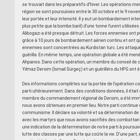
se trouvait dans les préparatifs d’hiver. Les opérations me
région se sont poursuivies entre le 30 octobre et le 9 no
leur portée et leur intensité. Il y eut un bombardement i
plus petite que la bombe baril) d’une tonne furent utilisées c
Alibogazı a été presque détruit. Les forces ennemies ont 
grâce à 10 jours de bombardement aérien continu et ont qu
ennemies sont concentrées au Kurdistan turc. Les attaque
guérilla. En même temps, une opération globale a été menée
Ahpanos. Dans cette opération, un membre du conseil d
Yılmaz Dersim (İsmail Sürgeç) et un guérilléro du HPG ont 
Des informations complètes sur la portée de l’opération co
parti ultérieurement. Dans des conditions données, il étai
membre du commandement régional de Dersim, a été immo
nous avons obtenues en premier lieu. Notre parti continue de
communisme. Il déclare sa volonté et sa détermination de g
avec les martyrs que nous avons sacrifiés des combattant
une indication de la détermination de notre parti à poursui
lutte des classes par une lutte qui coûte la vie. D’une part,