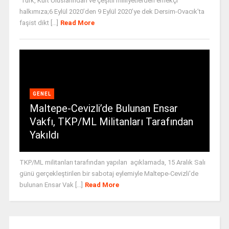
Türk, Kürt Uluslarından ve çeşitli milliyetlerden emekçi
halkımıza;6 Eylül 2020’den 9 Eylül 2020’ye dek Dersim-Ovacık’ta
faşist dikt [...]
Read More
GENEL
Maltepe-Cevizli’de Bulunan Ensar
Vakfı, TKP/ML Militanları Tarafından
Yakıldı
TKP/ML militanları tarafından yapılan açıklamada, 15 Aralık Salı
günü gerçekleştirilen bir sabotaj eylemiyle Maltepe-Cevizli'de
bulunan Ensar Vak [...]
Read More