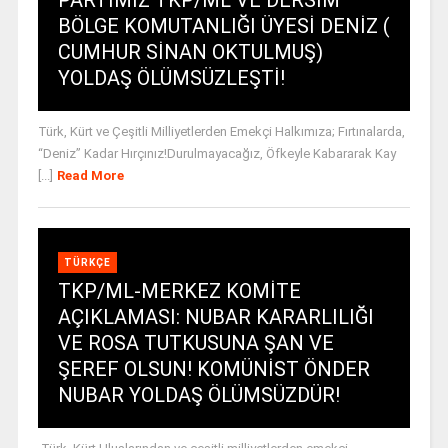
BÖLGE KOMUTANLIĞI ÜYESİ DENİZ (
CUMHUR SİNAN OKTULMUŞ)
YOLDAŞ ÖLÜMSÜZLEŞTİ!
Türk, Kürt ve Çeşitli Milliyetlerden Emekçi Halkımıza; Fırtınalarda,
“Deniz” Kadar Hırçınız!Durulmayacağız, Öfkeyle Kabararak Kay
[...]
Read More
TÜRKÇE
TKP/ML-MERKEZ KOMİTE
AÇIKLAMASI: NUBAR KARARLILIĞI
VE ROSA TUTKUSUNA ŞAN VE
ŞEREF OLSUN! KOMÜNİST ÖNDER
NUBAR YOLDAŞ ÖLÜMSÜZDÜR!