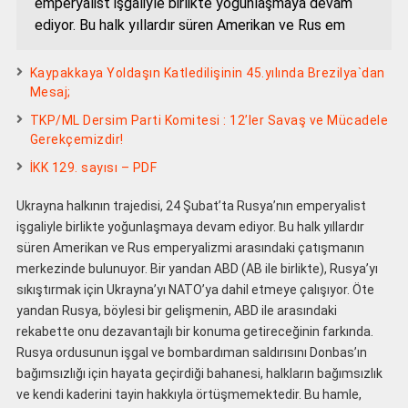
emperyalist işgaliyle birlikte yoğunlaşmaya devam
ediyor. Bu halk yıllardır süren Amerikan ve Rus em
Kaypakkaya Yoldaşın Katledilişinin 45.yılında Brezilya`dan
Mesaj;
TKP/ML Dersim Parti Komitesi : 12’ler Savaş ve Mücadele
Gerekçemizdir!
İKK 129. sayısı – PDF
Ukrayna halkının trajedisi, 24 Şubat’ta Rusya’nın emperyalist
işgaliyle birlikte yoğunlaşmaya devam ediyor. Bu halk yıllardır
süren Amerikan ve Rus emperyalizmi arasındaki çatışmanın
merkezinde bulunuyor. Bir yandan ABD (AB ile birlikte), Rusya’yı
sıkıştırmak için Ukrayna’yı NATO’ya dahil etmeye çalışıyor. Öte
yandan Rusya, böylesi bir gelişmenin, ABD ile arasındaki
rekabette onu dezavantajlı bir konuma getireceğinin farkında.
Rusya ordusunun işgal ve bombardıman saldırısını Donbas’ın
bağımsızlığı için hayata geçirdiği bahanesi, halkların bağımsızlık
ve kendi kaderini tayin hakkıyla örtüşmemektedir. Bu hamle,