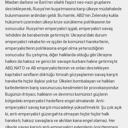
Maidan darbesi ve Batı’nın silahlı faşist neo-nazi gruplarını
destekleyerek, Rusya’nın kuşatmasına karşı ülkeye müdahalede
bulunmasının ardından geldi. Bu hamle, ABD’nin Zelensky kukla
hükümeti üzerinden ülkeyi krize sürükleme politikasının bir
sonucudur. Rusya’nın emperyalist işgali, emperyalist savaş
tehdidini de beraberinde getirmiştir. Ukrayna’daki durum
emperyalist rekabetin ve işçiler ile komünist hareketlerin,
emperyalistlerin politikasına engel olma yetersizliğinin
sonucudur. Bu çatışma, diğer halklarda olduğu gibi Ukrayna
halkını da haksız ve gerici bir savaşın kurbanı haline getirmiştir.
ABD, NATO ve AB emperyalistlerinin ve onları destekleyen
kapitalist sınıfların döktüğü timsah gözyaşlarının savaş karşıtı
hareketle hiçbir ilişkisi yoktur. Ülkeleri bombalayan ve halkları
katledenlerin barış savunucusu kesilmeleri bir provokasyondur.
Bugünün ihtiyacı, halkların ve devrimci komünist güçlerin
bölgedeki emperyalist hedeflere engel olmalarıdır. Anti-
emperyalist savaş karşıtı mücadeleyi yükseltmektir. Şu çok açık
ki, anti-emperyalist güzergahta olmayan hiçbir hiçbir halk
hareketi, haksız savaşlara ve akıtılan kana engel olamaz. Her
ülkede savaş karşıtı anti-emperyalist eylemlerin örgütlenmesi