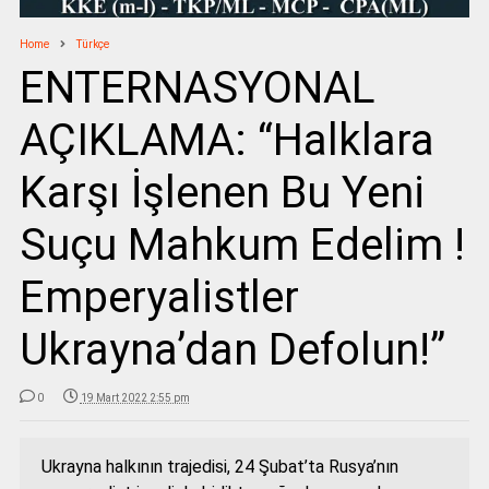
Home
Türkçe
ENTERNASYONAL
AÇIKLAMA: “Halklara
Karşı İşlenen Bu Yeni
Suçu Mahkum Edelim !
Emperyalistler
Ukrayna’dan Defolun!”
0
19 Mart 2022 2:55 pm
Ukrayna halkının trajedisi, 24 Şubat’ta Rusya’nın