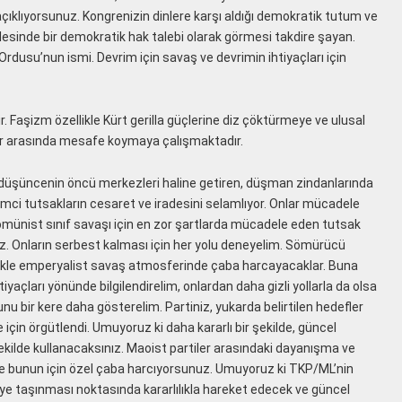
ni açıklıyorsunuz. Kongrenizin dinlere karşı aldığı demokratik tutum ve
lesinde bir demokratik hak talebi olarak görmesi takdire şayan.
 Ordusu’nun ismi. Devrim için savaş ve devrimin ihtiyaçları için
. Faşizm özellikle Kürt gerilla güçlerine diz çöktürmeye ve ulusal
ler arasında mesafe koymaya çalışmaktadır.
ist düşüncenin öncü merkezleri haline getiren, düşman zindanlarında
vrimci tutsakların cesaret ve iradesini selamlıyor. Onlar mücadele
, komünist sınıf savaşı için en zor şartlarda mücadele eden tutsak
iz. Onların serbest kalması için her yolu deneyelim. Sömürücü
ellikle emperyalist savaş atmosferinde çaba harcayacaklar. Buna
iyaçları yönünde bilgilendirelim, onlardan daha gizli yollarla da olsa
nu bir kere daha gösterelim. Partiniz, yukarda belirtilen hedefler
çin örgütlendi. Umuyoruz ki daha kararlı bir şekilde, güncel
ekilde kullanacaksınız. Maoist partiler arasındaki dayanışma ve
 de bunun için özel çaba harcıyorsunuz. Umuyoruz ki TKP/ML’nin
eriye taşınması noktasında kararlılıkla hareket edecek ve güncel