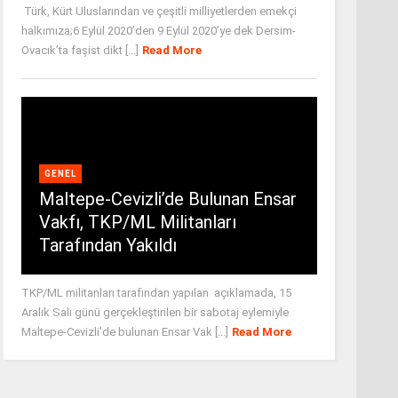
Türk, Kürt Uluslarından ve çeşitli milliyetlerden emekçi
halkımıza;6 Eylül 2020’den 9 Eylül 2020’ye dek Dersim-
Ovacık’ta faşist dikt [...]
Read More
GENEL
Maltepe-Cevizli’de Bulunan Ensar
Vakfı, TKP/ML Militanları
Tarafından Yakıldı
TKP/ML militanları tarafından yapılan açıklamada, 15
Aralık Salı günü gerçekleştirilen bir sabotaj eylemiyle
Maltepe-Cevizli'de bulunan Ensar Vak [...]
Read More