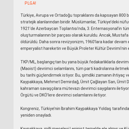
PLGA!
Türkiye, Avrupa ve Ortadoğu topraklarını da kapsayan 800 b
stratejik alanlarından biridir. Müslümanlar, Türkiye’deki nüfu
1921’de Azerbaycan Toplantısı’nda, 3. Enternasyonal’in tüm
oluşturmalarının bir parçası olarak kuruldu. Ancak, Mustaf
öldürüldü. Daha sonra revizyonizm, 1960’lara kadar devam et
emperyalist hareketin ve Büyük Proleter Kültür Devrimi’nin e
TKP/ML, başlangıçtan bu yana büyük fedakarlıklarla devrimc
(Maoist) devrimci selamlarını, tüm parti kadrolarına iletmektedi
bu tarihi güçlendirmek istiyor. Bu, şimdiki zamanın ihtiyaç ve
Kaypakkaya, Mehmet Demirdağ, Ümit Çağlayan San, Ümit Din
kahraman savaşçılara mütevazı devrimci saygılarını iletiyo
Örgütü ve DKÖ’lere devrimci selamlarını iletiyor.
Kongreniz, Türkiye’nin İbrahim Kaypakkaya Yoldaş tarafınd
yeniden onayladı.
Kaypakkaya, milli meseleyi Leninist temelde ele almış ve Kür