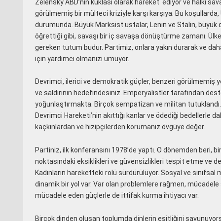
Zelensky ABD’nin kuklası olarak hareket
ediyor ve halkı sav
görülmemiş bir mülteci kriziyle karşı karşıya. Bu koşullarda,
durumunda. Büyük Marksist ustalar, Lenin ve Stalin, büyük de
öğrettiği gibi, savaşı bir iç savaşa dönüştürme zamanı. Ülk
gereken tutum budur. Partimiz, onlara yakın durarak ve daha
için yardımcı olmanızı umuyor.
Devrimci, ilerici ve demokratik güçler, benzeri görülmemiş yo
ve saldırının hedefindesiniz. Emperyalistler tarafından destekl
yoğunlaştırmakta. Birçok sempatizan ve militan tutuklandı. 
Devrimci Hareketi’nin akıttığı kanlar ve ödediği bedellerle da
kaçkınlardan ve hizipçilerden korumanız övgüye değer.
Partiniz, ilk konferansını 1978’de yaptı. O dönemden beri, b
noktasındaki eksiklikleri ve güvensizlikleri tespit etme ve
Kadınların hareketteki rolü sürdürülüyor. Sosyal ve sınıfsa
dinamik bir yol var. Var olan problemlere rağmen, mücadele s
mücadele eden güçlerle de ittifak kurma ihtiyacı var.
Birçok dinden oluşan toplumda dinlerin eşitliğini savunuyors