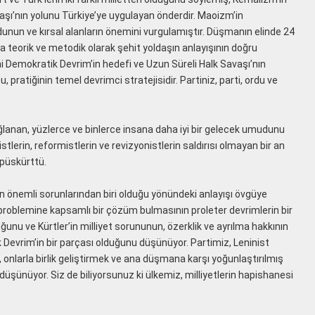
vaşı’nın yolunu Türkiye’ye uygulayan önderdir. Maoizm’in
dunun ve kırsal alanların önemini vurgulamıştır. Düşmanın elinde 24
 teorik ve metodik olarak şehit yoldaşın anlayışının doğru
eni Demokratik Devrim’in hedefi ve Uzun Süreli Halk Savaşı’nın
 pratiğinin temel devrimci stratejisidir. Partiniz, parti, ordu ve
sağlanan, yüzlerce ve binlerce insana daha iyi bir gelecek umudunu
lerin, reformistlerin ve revizyonistlerin saldırısı olmayan bir an
 püskürttü.
n önemli sorunlarından biri olduğu yönündeki anlayışı övgüye
 problemine kapsamlı bir çözüm bulmasının proleter devrimlerin bir
ğunu ve Kürtler’in milliyet sorununun, özerklik ve ayrılma hakkının
 Devrim’in bir parçası olduğunu düşünüyor. Partimiz, Leninist
onlarla birlik geliştirmek ve ana düşmana karşı yoğunlaştırılmış
üşünüyor. Siz de biliyorsunuz ki ülkemiz, milliyetlerin hapishanesi