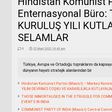
Hindistan Komünist P
Enternasyonal Büro:
KURULUŞ YILI KUTL
SELAMLAR
0
22 Mart 2022 10:43 am
Türkiye, Avrupa ve Ortadoğu topraklarını da kapsay
dünyanın hayati stratejik alanlarından bir
Hindistan Komünist Partisi (Maoist) – Merkez Komi
YILINI DEVRİMCİ COŞKU VE KARARLILIKLA KUTLAYALI
THOSE IMMORTALISED IN THE STRUGGLE FOR CO
EVENTS IN INDIA
COMMUNIST PARTY OF INDIA (Maoist) Central Commit