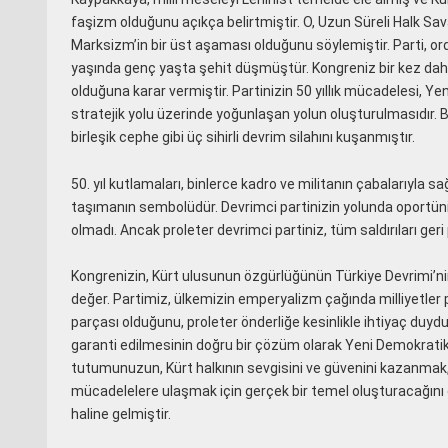
faşizm olduğunu açıkça belirtmiştir. O, Uzun Süreli Halk Sa
Marksizm’in bir üst aşaması olduğunu söylemiştir. Parti, or
yaşında genç yaşta şehit düşmüştür. Kongreniz bir kez daha
olduğuna karar vermiştir. Partinizin 50 yıllık mücadelesi, Y
stratejik yolu üzerinde yoğunlaşan yolun oluşturulmasıdır. Bu,
birleşik cephe gibi üç sihirli devrim silahını kuşanmıştır.
50. yıl kutlamaları, binlerce kadro ve militanın çabalarıyla 
taşımanın sembolüdür. Devrimci partinizin yolunda oportünist
olmadı. Ancak proleter devrimci partiniz, tüm saldırıları geri
Kongrenizin, Kürt ulusunun özgürlüğünün Türkiye Devrimi’ni
değer. Partimiz, ülkemizin emperyalizm çağında milliyetler
parçası olduğunu, proleter önderliğe kesinlikle ihtiyaç duydu
garanti edilmesinin doğru bir çözüm olarak Yeni Demokratik
tutumunuzun, Kürt halkının sevgisini ve güvenini kazanmak, 
mücadelelere ulaşmak için gerçek bir temel oluşturacağını d
haline gelmiştir.