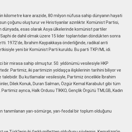
in kilometre kare arazide, 80 milyon nüfusa sahip dünyanın hayati
sun çoğunu oluşturur ve Hıristiyanlar azınlıktır. Komünist Partisi,
 dünyada, esas olarak Asya ülkelerinde komünist partiler
a Saphi de dahil olmak üzere 15 lider toplantıdan döndükten sonra
ti. 1972’de, İbrahim Kaypakkaya önderliğinde, radikal anti
tkisiyle yeni bir Komünist Parti kuruldu. Bu parti TKP/ML idi.
i bir mirasa sahip olmuştur. 50. yıldönümü vesilesiyle HKP
r. Partimiz, iki partimizin yoldaşça ilişkilerinin tarihini biliyor ve
 talebidir. Bu kutlamalar vesilesiyle, Partimiz öncelikle İbrahim
ler, Dilek Konuk, Duran Salman, Özgür Kemal Karabulut gibi tüm
r. Partimiz ayrıca, Halk Ordusu TİKKO, Gençlik Örgütü TMLGB, Kadın
an tanımlanan yarı-sömürge, yarı-feodal bir toplum olduğunu
t ve Türk’lerin iki farklı milletten olduğunu söylemiş, Kemalizm’in