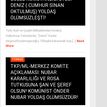
DENİZ ( CUMHUR SİNAN
OKTULMUŞ) YOLDAŞ
ÖLÜMSÜZLEŞTİ!
Türk, Kürt ve Çeşitli Milliyetlerden Emekçi
Halkımıza; Fırtınalarda, “Deniz” Kadar
Hırçınız!Durulmayacağız, Öfkeyle Kabararak Kay [...]
Read
More
TÜRKÇE
TKP/ML-MERKEZ KOMİTE
AÇIKLAMASI: NUBAR
KARARLILIĞI VE ROSA
TUTKUSUNA ŞAN VE ŞEREF
OLSUN! KOMÜNİST ÖNDER
NUBAR YOLDAŞ ÖLÜMSÜZDÜR!