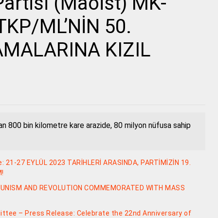
artisi (Maoist) MK-
 TKP/ML’NİN 50.
AMALARINA KIZIL
an 800 bin kilometre kare arazide, 80 milyon nüfusa sahip
te: 21-27 EYLÜL 2023 TARİHLERİ ARASINDA, PARTİMİZİN 19.
M!
MMUNISM AND REVOLUTION COMMEMORATED WITH MASS
tee – Press Release: Celebrate the 22nd Anniversary of