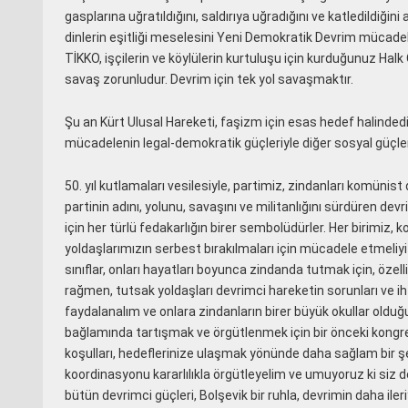
gasplarına uğratıldığını, saldırıya uğradığını ve katledildiği
dinlerin eşitliği meselesini Yeni Demokratik Devrim mücade
TİKKO, işçilerin ve köylülerin kurtuluşu için kurduğunuz Halk
savaş zorunludur. Devrim için tek yol savaşmaktır.
Şu an Kürt Ulusal Hareketi, faşizm için esas hedef halindedir
mücadelenin legal-demokratik güçleriyle diğer sosyal güç
50. yıl kutlamaları vesilesiyle, partimiz, zindanları komün
partinin adını, yolunu, savaşını ve militanlığını sürdüren de
için her türlü fedakarlığın birer sembolüdürler. Her birimiz
yoldaşlarımızın serbest bırakılmaları için mücadele etmeliy
sınıflar, onları hayatları boyunca zindanda tutmak için, öz
rağmen, tutsak yoldaşları devrimci hareketin sorunları ve iht
faydalanalım ve onlara zindanların birer büyük okullar olduğu
bağlamında tartışmak ve örgütlenmek için bir önceki kongre i
koşulları, hedeflerinize ulaşmak yönünde daha sağlam bir ş
koordinasyonu kararlılıkla örgütleyelim ve umuyoruz ki siz
bütün devrimci güçleri, Bolşevik bir ruhla, devrimin daha il