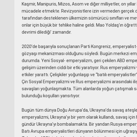
Kaşmir, Manipuris, Mizos, Asom ve diğer milliyetler, on yılla
mücadele etmekte. Revizyonistlere izin vermeden gerçek de
tarafından desteklenen ülkemizin sömürücü sınıfları ve me
onlar için büyük bir tehlike haline geldi. Mao Yoldaş’ın öğrettiğ
devrimi dilediği’ zamandır.
2020’de başarıyla sonuçlanan Parti Kongreniz, emperyalist-ka
gözyaşı mekanizması olduğunu söyledi. Bugün merkezi emper
durumda.
Yeni Sosyal- emperyalizm, geri çekilen ABD emperya
gelişim üzerinden ciddi bir etki yaratıyor. Rus emperyalizmi v
etkiler yarattı. Çelişkiler yoğunlaşıp ve “batılı emperyalistl
Çin Sosyal Emperyalizmi ve Rus emperyalizmi arasındaki ili
savaşları yoğunlaşmakta. Tüm alanlarda yoğun çatışmalı s
bulunduğu koşulları yansıtıyor.
Bugün tüm dünya Doğu Avrupa’da, Ukrayna’da savaş ateşleri
emperyalizmi, Ukrayna’yı bir yem olarak kullandı, savaş için 
gündür Ukrayna’yı bombalamakta. Bir yandan Rusya emperya
Batı Avrupa emperyalistleri dünyanın bölünmesi için uğraşıyo