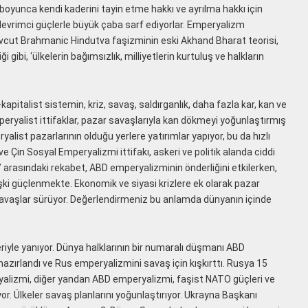
r boyunca kendi kaderini tayin etme hakkı ve ayrılma hakkı için
vrimci güçlerle büyük çaba sarf ediyorlar. Emperyalizm
vcut Brahmanic Hindutva faşizminin eski Akhand Bharat teorisi,
i gibi, ‘ülkelerin bağımsızlık, milliyetlerin kurtuluş ve halkların
pitalist sistemin, kriz, savaş, saldırganlık, daha fazla kar, kan ve
yalist ittifaklar, pazar savaşlarıyla kan dökmeyi yoğunlaştırmış
list pazarlarının olduğu yerlere yatırımlar yapıyor, bu da hızlı
e Çin Sosyal Emperyalizmi ittifakı, askeri ve politik alanda ciddi
er” arasındaki rekabet, ABD emperyalizminin önderliğini etkilerken,
şki güçlenmekte. Ekonomik ve siyasi krizlere ek olarak pazar
avaşlar sürüyor. Değerlendirmeniz bu anlamda dünyanın içinde
yle yanıyor. Dünya halklarının bir numaralı düşmanı ABD
hazırlandı ve Rus emperyalizmini savaş için kışkırttı.
Rusya 15
lizmi, diğer yandan ABD emperyalizmi, faşist NATO güçleri ve
r. Ülkeler savaş planlarını yoğunlaştırıyor. Ukrayna Başkanı