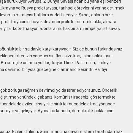
aşa sürüklüyor. Avrupa, 2. Dünya Savaşı’ndan bu yana eşi benzeri
 Ukrayna ve Rusya proletaryası, tarihsel görevlerini yerine getirmek
vrimin mirasçısı halklara önderlik ediyor. Şimdi, onların bize
e proletaryasının, büyük devrimci proleter sorumlulukla, alması
 iyi bir koordinasyonla, onlara mutlak bir anti emperyalist savaş
ğunlukta bir saldırıyla karşı karşıyadır. Siz de bunun farkındasınız
enen ülkenizin yönetici sınıfları, size karşı olan saldırılarını
Bu süreçte onlarca yoldaşı kaybettiniz. Partimizin, Türkiye
ha devrimci bir yola gireceğine olan inancı kesindir. Partiyi
irçok zorluğa rağmen devrimci yolda ısrar ediyorsunuz. Önderlik
 değiştirme yönündeki çabanız, komünist iradenizi göstermekte.
l mücadelede ezilen cinsiyetle birlikte mücadele etme yönünde
ürüyor ve gelişiyor. Ayrıca bu konuda, demokratik haklar için
unuz. Ezilen dinlerin, Sünni inancına dayalı sistem tarafından hak