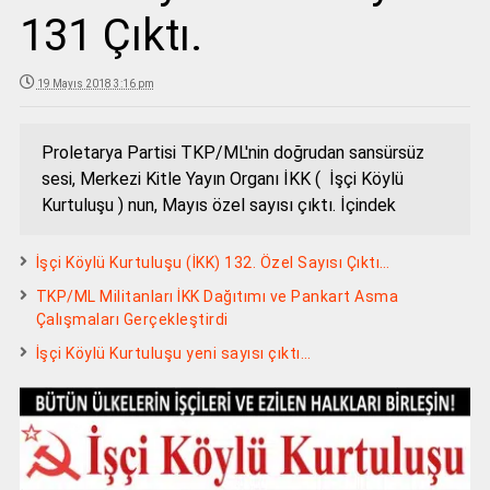
131 Çıktı.
19 Mayıs 2018 3:16 pm
Proletarya Partisi TKP/ML'nin doğrudan sansürsüz
sesi, Merkezi Kitle Yayın Organı İKK ( İşçi Köylü
Kurtuluşu ) nun, Mayıs özel sayısı çıktı. İçindek
İşçi Köylü Kurtuluşu (İKK) 132. Özel Sayısı Çıktı…
TKP/ML Militanları İKK Dağıtımı ve Pankart Asma
Çalışmaları Gerçekleştirdi
İşçi Köylü Kurtuluşu yeni sayısı çıktı…