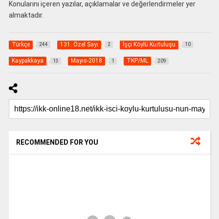
Konularını içeren yazılar, açıklamalar ve değerlendirmeler yer
almaktadır.
Türkçe
131. Özel Sayı
İşçi Köylü Kurtuluşu
244
2
10
Kaypakkaya
Mayıs-2018
TKP/ML
13
1
209
RECOMMENDED FOR YOU