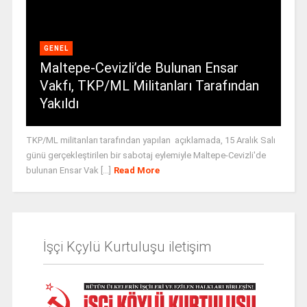
GENEL
Maltepe-Cevizli’de Bulunan Ensar
Vakfı, TKP/ML Militanları Tarafından
Yakıldı
TKP/ML militanları tarafından yapılan açıklamada, 15 Aralık Salı
günü gerçekleştirilen bir sabotaj eylemiyle Maltepe-Cevizli'de
bulunan Ensar Vak [...]
Read More
İşçi Kçylü Kurtuluşu iletişim