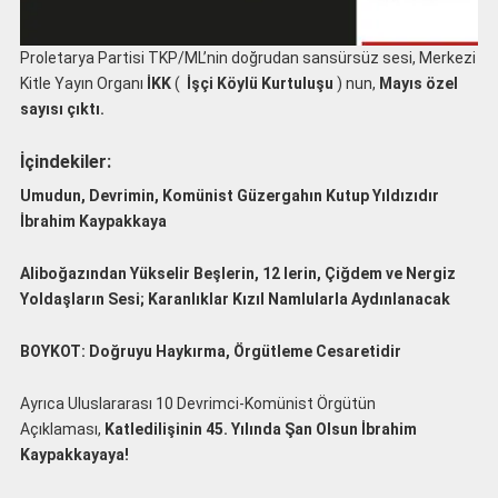
Proletarya Partisi TKP/ML’nin doğrudan sansürsüz sesi, Merkezi
Kitle Yayın Organı
İKK
(
İşçi Köylü Kurtuluşu
) nun,
Mayıs özel
sayısı
çıktı.
İçindekiler:
Umudun, Devrimin, Komünist Güzergahın Kutup Yıldızıdır
İbrahim Kaypakkaya
Aliboğazından Yükselir Beşlerin, 12 lerin, Çiğdem ve Nergiz
Yoldaşların Sesi; Karanlıklar Kızıl Namlularla Aydınlanacak
BOYKOT: Doğruyu Haykırma, Örgütleme Cesaretidir
Ayrıca Uluslararası 10 Devrimci-Komünist Örgütün
Açıklaması,
Katledilişinin 45. Yılında Şan Olsun İbrahim
Kaypakkayaya!