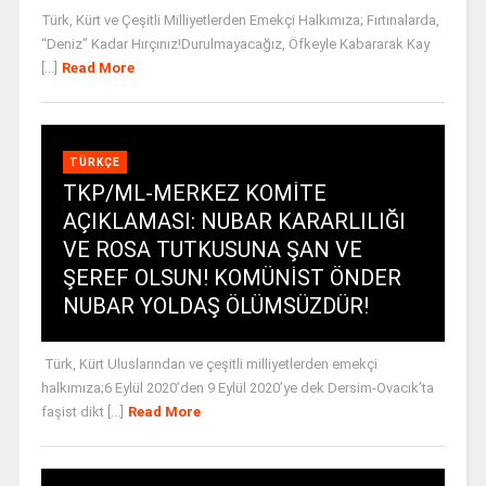
Türk, Kürt ve Çeşitli Milliyetlerden Emekçi Halkımıza; Fırtınalarda,
“Deniz” Kadar Hırçınız!Durulmayacağız, Öfkeyle Kabararak Kay
[...]
Read More
TÜRKÇE
TKP/ML-MERKEZ KOMİTE
AÇIKLAMASI: NUBAR KARARLILIĞI
VE ROSA TUTKUSUNA ŞAN VE
ŞEREF OLSUN! KOMÜNİST ÖNDER
NUBAR YOLDAŞ ÖLÜMSÜZDÜR!
Türk, Kürt Uluslarından ve çeşitli milliyetlerden emekçi
halkımıza;6 Eylül 2020’den 9 Eylül 2020’ye dek Dersim-Ovacık’ta
faşist dikt [...]
Read More