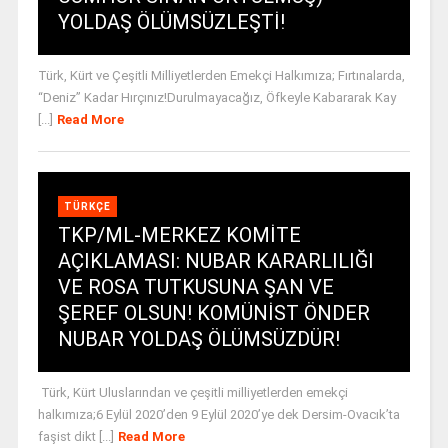
YOLDAŞ ÖLÜMSÜZLEŞTİ!
Türk, Kürt ve Çeşitli Milliyetlerden Emekçi Halkımıza; Fırtınalarda,
“Deniz” Kadar Hırçınız!Durulmayacağız, Öfkeyle Kabararak Kay
[...]
Read More
TÜRKÇE
TKP/ML-MERKEZ KOMİTE
AÇIKLAMASI: NUBAR KARARLILIĞI
VE ROSA TUTKUSUNA ŞAN VE
ŞEREF OLSUN! KOMÜNİST ÖNDER
NUBAR YOLDAŞ ÖLÜMSÜZDÜR!
Türk, Kürt Uluslarından ve çeşitli milliyetlerden emekçi
halkımıza;6 Eylül 2020’den 9 Eylül 2020’ye dek Dersim-Ovacık’ta
faşist dikt [...]
Read More