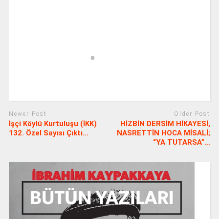
Newer Post
Older Post
İşçi Köylü Kurtuluşu (İKK)
HİZBİN DERSİM HİKAYESİ,
132. Özel Sayısı Çıktı…
NASRETTİN HOCA MİSALİ;
“YA TUTARSA”…