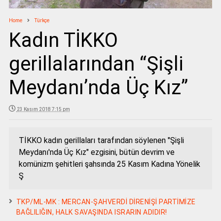
Home
Türkçe
Kadın TİKKO
gerillalarından “Şişli
Meydanı’nda Üç Kız”
23 Kasım 2018 7:15 pm
TİKKO kadın gerillaları tarafından söylenen "Şişli
Meydanı'nda Üç Kız" ezgisini, bütün devrim ve
komünizm şehitleri şahsında 25 Kasım Kadına Yönelik
Ş
TKP/ML-MK : MERCAN-ŞAHVERDİ DİRENİŞİ PARTİMİZE
BAĞLILIĞIN, HALK SAVAŞINDA ISRARIN ADIDIR!