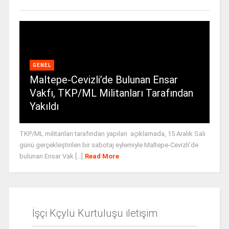
GENEL
Maltepe-Cevizli’de Bulunan Ensar
Vakfı, TKP/ML Militanları Tarafından
Yakıldı
TKP/ML militanları tarafından yapılan açıklamada, 15 Aralık Salı
günü gerçekleştirilen bir sabotaj eylemiyle Maltepe-Cevizli'de
bulunan Ensar Vak [...]
Read More
İşçi Kçylü Kurtuluşu iletişim