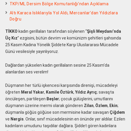
TKP/ML Dersim Bölge Komutanlığı’ndan Açıklama
Altı Karaca Islıklarıyla Yol Aldı, Mercanlar’dan Yıldızlara
Doğru
TİKKO
kadın gerillaları tarafından söylenen “
Şişli Meydanı’nda
Üç Kız
” ezgisini, bütün devrim ve komünizm şehitleri şahsında
25 Kasım Kadına Yönelik Şiddete Karşı Uluslararası Mücadele
Günü vesilesiyle yayınlıyoruz.
Dağlardan yükselen kadın gerillaların sesine 25 Kasım’da
alanlardan ses verelim!
Düşmanın her türlü işkencesi karşısında direnişi, mücadeleyi
öğreten
Meral Yakar
,
Kamile Öztürk
,
Yıldız Ayrıç
; savaşta
öncüleşen, partileşen
Beşler
; çocuk gülüşlerini, umutlarını
düşmanın üzerine mermi olarak gönderen
Zilan
,
Özlem
,
Ekin
;
düşmanla göğüs göğüse son mermisine kadar savaşan
Çiğdem
ve
Nergis
. Onlar, sınıf mücadelesinin en önünde yer aldılar. Ezilen
kadınların umudunu taşıdılar dağlara. Şiddet gören kadınlara