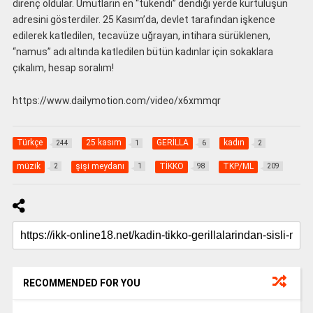
direnç oldular. Umutların en “tükendi” dendiği yerde kurtuluşun
adresini gösterdiler. 25 Kasım’da, devlet tarafından işkence
edilerek katledilen, tecavüze uğrayan, intihara sürüklenen,
“namus” adı altında katledilen bütün kadınlar için sokaklara
çıkalım, hesap soralım!
https://www.dailymotion.com/video/x6xmmqr
Türkçe
25 kasım
GERİLLA
kadın
244
1
6
2
müzik
şişi meydanı
TİKKO
TKP/ML
2
1
98
209
RECOMMENDED FOR YOU