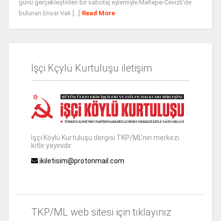
günü gerçekleştirilen bir sabotaj eylemiyle Maltepe-Cevizli'de
bulunan Ensar Vak [...]
Read More
İşçi Kçylü Kurtuluşu iletişim
İşçi Köylü Kurtuluşu dergisi TKP/ML'nin merkezi
kitle yayınıdır.
ikiletisim@protonmail.com
TKP/ML web sitesi için tıklayınız