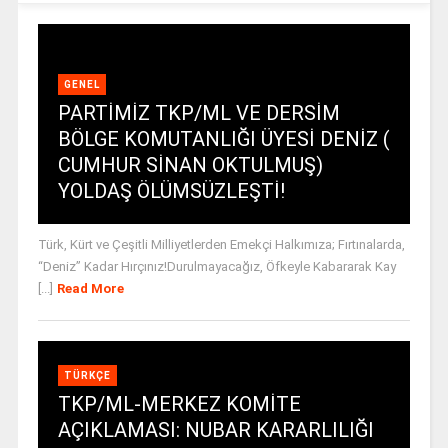
GENEL
PARTİMİZ TKP/ML VE DERSİM
BÖLGE KOMUTANLIĞI ÜYESİ DENİZ (
CUMHUR SİNAN OKTULMUŞ)
YOLDAŞ ÖLÜMSÜZLEŞTİ!
Türk, Kürt ve Çeşitli Milliyetlerden Emekçi Halkımıza; Fırtınalarda,
“Deniz” Kadar Hırçınız!Durulmayacağız, Öfkeyle Kabararak Kay
[...]
Read More
TÜRKÇE
TKP/ML-MERKEZ KOMİTE
AÇIKLAMASI: NUBAR KARARLILIĞI