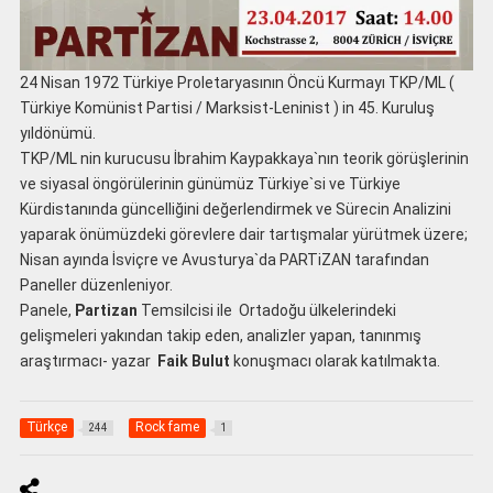
24 Nisan 1972 Türkiye Proletaryasının Öncü Kurmayı TKP/ML (
Türkiye Komünist Partisi / Marksist-Leninist ) in 45. Kuruluş
yıldönümü.
TKP/ML nin kurucusu İbrahim Kaypakkaya`nın teorik görüşlerinin
ve siyasal öngörülerinin günümüz Türkiye`si ve Türkiye
Kürdistanında güncelliğini değerlendirmek ve Sürecin Analizini
yaparak önümüzdeki görevlere dair tartışmalar yürütmek üzere;
Nisan ayında İsviçre ve Avusturya`da PARTiZAN tarafından
Paneller düzenleniyor.
Panele,
Partizan
Temsilcisi ile Ortadoğu ülkelerindeki
gelişmeleri yakından takip eden, analizler yapan, tanınmış
araştırmacı- yazar
Faik Bulut
konuşmacı olarak katılmakta.
Türkçe
Rock fame
244
1