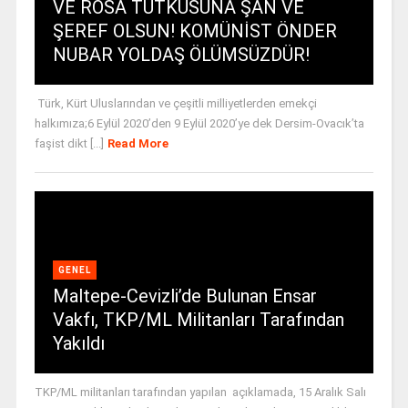
VE ROSA TUTKUSUNA ŞAN VE
ŞEREF OLSUN! KOMÜNİST ÖNDER
NUBAR YOLDAŞ ÖLÜMSÜZDÜR!
Türk, Kürt Uluslarından ve çeşitli milliyetlerden emekçi
halkımıza;6 Eylül 2020’den 9 Eylül 2020’ye dek Dersim-Ovacık’ta
faşist dikt [...]
Read More
GENEL
Maltepe-Cevizli’de Bulunan Ensar
Vakfı, TKP/ML Militanları Tarafından
Yakıldı
TKP/ML militanları tarafından yapılan açıklamada, 15 Aralık Salı