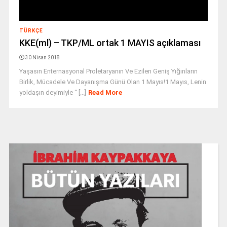
TÜRKÇE
KKE(ml) – TKP/ML ortak 1 MAYIS açıklaması
30 Nisan 2018
Yaşasın Enternasyonal Proletaryanın Ve Ezilen Geniş Yığınların
Birlik, Mücadele Ve Dayanışma Günü Olan 1 Mayıs!1 Mayıs, Lenin
yoldaşın deyimiyle “ [...]
Read More