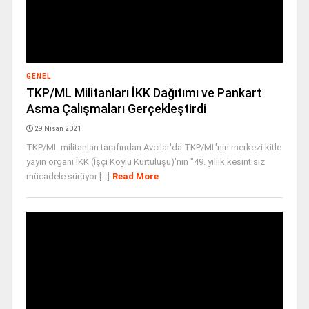
GENEL
TKP/ML Militanları İKK Dağıtımı ve Pankart
Asma Çalışmaları Gerçekleştirdi
29 Nisan 2021
TKP/ML militanları tarafından Avcılar'da TKP/ML'nin merkezi kitle
yayın organı İKK (İşçi Köylü Kurtuluşu)'nın "49. yıllık kesintisiz
mücadele sürüyor [...]
Read More