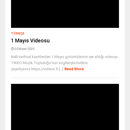
TÜRKÇE
1 Mayıs Videosu
30 Nisan 2020
Belli tarihsel kesitlerden 1 Mayıs görüntülerinin yer aldığı videoyu
TİKKO Müzik Topluluğu'nun ezgileriyle birlikte
yayınlıyoruz.https://videos.fi [...]
Read More