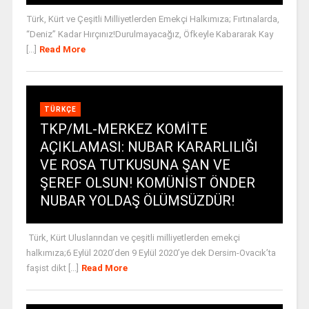
Türk, Kürt ve Çeşitli Milliyetlerden Emekçi Halkımıza; Fırtınalarda,
“Deniz” Kadar Hırçınız!Durulmayacağız, Öfkeyle Kabararak Kay
[...]
Read More
TÜRKÇE
TKP/ML-MERKEZ KOMİTE
AÇIKLAMASI: NUBAR KARARLILIĞI
VE ROSA TUTKUSUNA ŞAN VE
ŞEREF OLSUN! KOMÜNİST ÖNDER
NUBAR YOLDAŞ ÖLÜMSÜZDÜR!
Türk, Kürt Uluslarından ve çeşitli milliyetlerden emekçi
halkımıza;6 Eylül 2020’den 9 Eylül 2020’ye dek Dersim-Ovacık’ta
faşist dikt [...]
Read More