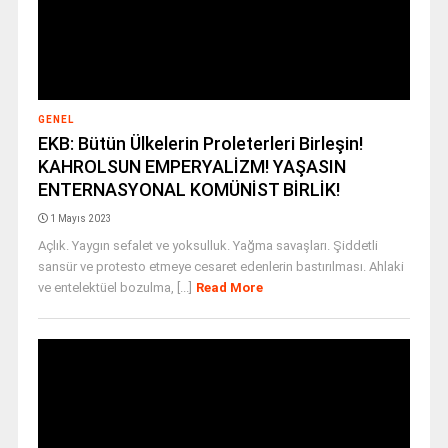
GENEL
EKB: Bütün Ülkelerin Proleterleri Birleşin!
KAHROLSUN EMPERYALİZM! YAŞASIN
ENTERNASYONAL KOMÜNİST BİRLİK!
1 Mayıs 2023
Açlık. Yaygın sefalet ve yoksulluk. Yağma savaşları. Şiddetli
sansür ve protesto etmeye cesaret edenlerin bastırılması. Ahlaki
ve entelektüel bozulma, [...]
Read More