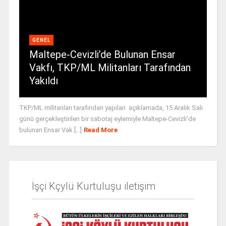
GENEL
Maltepe-Cevizli’de Bulunan Ensar
Vakfı, TKP/ML Militanları Tarafından
Yakıldı
TKP/ML militanları tarafından yapılan açıklamada, 15 Aralık Salı
günü gerçekleştirilen bir sabotaj eylemiyle Maltepe-Cevizli'de
bulunan Ensar Vak [...]
Read More
İşçi Kçylü Kurtuluşu iletişim