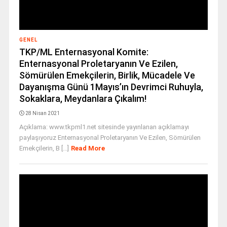
GENEL
TKP/ML Enternasyonal Komite:
Enternasyonal Proletaryanın Ve Ezilen,
Sömürülen Emekçilerin, Birlik, Mücadele Ve
Dayanışma Günü 1Mayıs’ın Devrimci Ruhuyla,
Sokaklara, Meydanlara Çıkalım!
28 Nisan 2021
Açıklama: www.tkpml1.net sitesinde yayınlanan açıklamayı
paylaşıyoruz Enternasyonal Proletaryanın Ve Ezilen, Sömürülen
Emekçilerin, B [...]
Read More