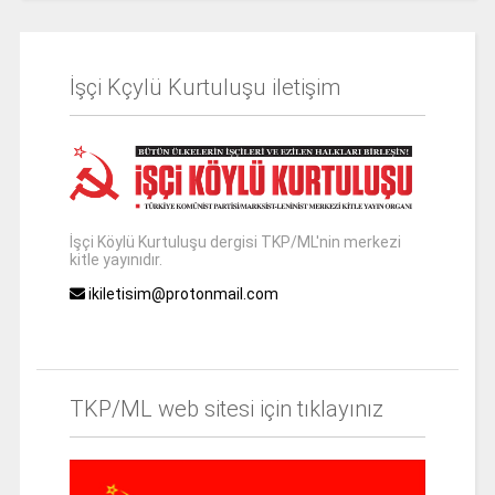
İşçi Kçylü Kurtuluşu iletişim
İşçi Köylü Kurtuluşu dergisi TKP/ML'nin merkezi
kitle yayınıdır.
ikiletisim@protonmail.com
TKP/ML web sitesi için tıklayınız