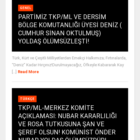
GENEL
PARTİMİZ TKP/ML VE DERSİM
BÖLGE KOMUTANLIĞI ÜYESİ DENİZ (
CUMHUR SİNAN OKTULMUŞ)
YOLDAŞ ÖLÜMSÜZLEŞTİ!
Türk, Kürt ve Çeşitli Milliyetlerden Emekçi Halkımıza; Fırtınalarda,
“Deniz” Kadar Hırçınız!Durulmayacağız, Öfkeyle Kabararak Kay
[...]
Read More
TÜRKÇE
TKP/ML-MERKEZ KOMİTE
AÇIKLAMASI: NUBAR KARARLILIĞI
VE ROSA TUTKUSUNA ŞAN VE
ŞEREF OLSUN! KOMÜNİST ÖNDER