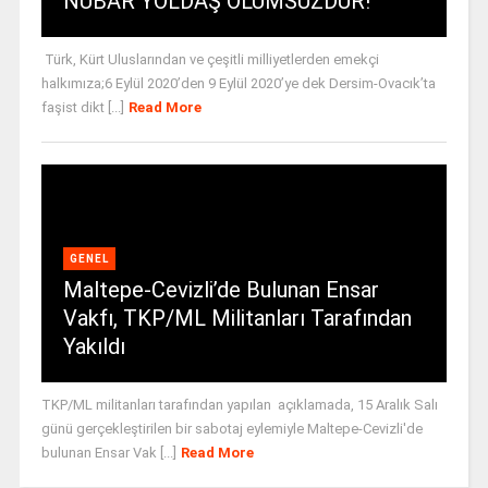
NUBAR YOLDAŞ ÖLÜMSÜZDÜR!
Türk, Kürt Uluslarından ve çeşitli milliyetlerden emekçi
halkımıza;6 Eylül 2020’den 9 Eylül 2020’ye dek Dersim-Ovacık’ta
faşist dikt [...]
Read More
GENEL
Maltepe-Cevizli’de Bulunan Ensar
Vakfı, TKP/ML Militanları Tarafından
Yakıldı
TKP/ML militanları tarafından yapılan açıklamada, 15 Aralık Salı
günü gerçekleştirilen bir sabotaj eylemiyle Maltepe-Cevizli'de
bulunan Ensar Vak [...]
Read More