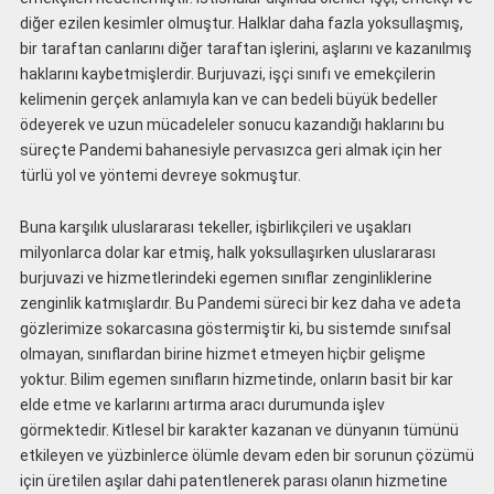
diğer ezilen kesimler olmuştur. Halklar daha fazla yoksullaşmış,
bir taraftan canlarını diğer taraftan işlerini, aşlarını ve kazanılmış
haklarını kaybetmişlerdir. Burjuvazi, işçi sınıfı ve emekçilerin
kelimenin gerçek anlamıyla kan ve can bedeli büyük bedeller
ödeyerek ve uzun mücadeleler sonucu kazandığı haklarını bu
süreçte Pandemi bahanesiyle pervasızca geri almak için her
türlü yol ve yöntemi devreye sokmuştur.
Buna karşılık uluslararası tekeller, işbirlikçileri ve uşakları
milyonlarca dolar kar etmiş, halk yoksullaşırken uluslararası
burjuvazi ve hizmetlerindeki egemen sınıflar zenginliklerine
zenginlik katmışlardır. Bu Pandemi süreci bir kez daha ve adeta
gözlerimize sokarcasına göstermiştir ki, bu sistemde sınıfsal
olmayan, sınıflardan birine hizmet etmeyen hiçbir gelişme
yoktur. Bilim egemen sınıfların hizmetinde, onların basit bir kar
elde etme ve karlarını artırma aracı durumunda işlev
görmektedir. Kitlesel bir karakter kazanan ve dünyanın tümünü
etkileyen ve yüzbinlerce ölümle devam eden bir sorunun çözümü
için üretilen aşılar dahi patentlenerek parası olanın hizmetine