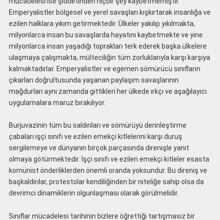
mücadelesi ise şiddetinden hiçbir şey kaybetmemiştir.
Emperyalistler bölgesel ve yerel savaşları kışkırtarak insanlığa ve
ezilen halklara yıkım getirmektedir. Ülkeler yakılıp yıkılmakta,
milyonlarca insan bu savaşlarda hayatını kaybetmekte ve yine
milyonlarca insan yaşadığı toprakları terk ederek başka ülkelere
ulaşmaya çalışmakta, mülteciliğin tüm zorluklarıyla karşı karşıya
kalmaktadırlar. Emperyalistler ve egemen sömürücü sınıfların
çıkarları doğrultusunda yaşanan paylaşım savaşlarının
mağdurları aynı zamanda gittikleri her ülkede ırkçı ve aşağılayıcı
uygulamalara maruz bırakılıyor.
Burjuvazinin tüm bu saldırıları ve sömürüyü derinleştirme
çabaları işçi sınıfı ve ezilen emekçi kitlelerini karşı duruş
sergilemeye ve dünyanın birçok parçasında direnişle yanıt
olmaya götürmektedir. İşçi sınıfı ve ezilen emekçi kitleler esasta
komünist önderliklerden önemli oranda yoksundur. Bu direniş ve
başkaldırılar, protestolar kendiliğinden bir niteliğe sahip olsa da
devrimci dinamiklerin olgunlaşması olarak görülmelidir.
Sınıflar mücadelesi tarihinin bizlere öğrettiği tartışmasız bir