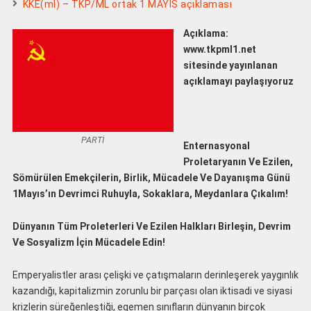
KKE(ml) – TKP/ML ortak 1 MAYIS açıklaması
Açıklama:
www.tkpml1.net
sitesinde yayınlanan
açıklamayı paylaşıyoruz
PARTİ
Enternasyonal
Proletaryanın Ve Ezilen,
Sömürülen Emekçilerin, Birlik, Mücadele Ve Dayanışma Günü
1Mayıs’ın Devrimci Ruhuyla, Sokaklara, Meydanlara Çıkalım!
Dünyanın Tüm Proleterleri Ve Ezilen Halkları Birleşin, Devrim
Ve Sosyalizm İçin Mücadele Edin!
Emperyalistler arası çelişki ve çatışmaların derinleşerek yaygınlık
kazandığı, kapitalizmin zorunlu bir parçası olan iktisadi ve siyasi
krizlerin süreğenleştiği, egemen sınıfların dünyanın birçok