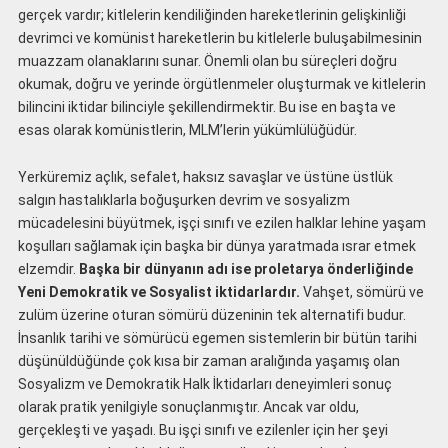
gerçek vardır; kitlelerin kendiliğinden hareketlerinin gelişkinliği
devrimci ve komünist hareketlerin bu kitlelerle buluşabilmesinin
muazzam olanaklarını sunar. Önemli olan bu süreçleri doğru
okumak, doğru ve yerinde örgütlenmeler oluşturmak ve kitlelerin
bilincini iktidar bilinciyle şekillendirmektir. Bu ise en başta ve
esas olarak komünistlerin, MLM’lerin yükümlülüğüdür.
Yerküremiz açlık, sefalet, haksız savaşlar ve üstüne üstlük
salgın hastalıklarla boğuşurken devrim ve sosyalizm
mücadelesini büyütmek, işçi sınıfı ve ezilen halklar lehine yaşam
koşulları sağlamak için başka bir dünya yaratmada ısrar etmek
elzemdir.
Başka bir dünyanın adı ise proletarya önderliğinde
Yeni Demokratik ve Sosyalist iktidarlardır.
Vahşet, sömürü ve
zulüm üzerine oturan sömürü düzeninin tek alternatifi budur.
İnsanlık tarihi ve sömürücü egemen sistemlerin bir bütün tarihi
düşünüldüğünde çok kısa bir zaman aralığında yaşamış olan
Sosyalizm ve Demokratik Halk İktidarları deneyimleri sonuç
olarak pratik yenilgiyle sonuçlanmıştır. Ancak var oldu,
gerçekleşti ve yaşadı. Bu işçi sınıfı ve ezilenler için her şeyi