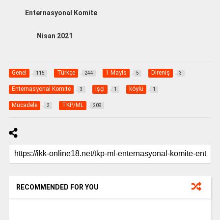
Enternasyonal Komite
Nisan 2021
Genel
Türkçe
1 MayIs
Direniş
115
244
5
3
Enternasyonal Komite
İşçi
köylü
3
1
1
Mücadele
TKP/ML
2
209
RECOMMENDED FOR YOU