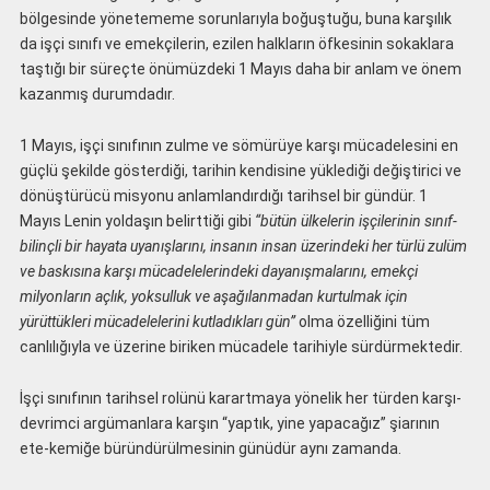
bölgesinde yönetememe sorunlarıyla boğuştuğu, buna karşılık
da işçi sınıfı ve emekçilerin, ezilen halkların öfkesinin sokaklara
taştığı bir süreçte önümüzdeki 1 Mayıs daha bir anlam ve önem
kazanmış durumdadır.
1 Mayıs, işçi sınıfının zulme ve sömürüye karşı mücadelesini en
güçlü şekilde gösterdiği, tarihin kendisine yüklediği değiştirici ve
dönüştürücü misyonu anlamlandırdığı tarihsel bir gündür. 1
Mayıs Lenin yoldaşın belirttiği gibi
“bütün ülkelerin işçilerinin sınıf-
bilinçli bir hayata uyanışlarını, insanın insan üzerindeki her türlü zulüm
ve baskısına karşı mücadelelerindeki dayanışmalarını, emekçi
milyonların açlık, yoksulluk ve aşağılanmadan kurtulmak için
yürüttükleri mücadelelerini kutladıkları gün”
olma özelliğini tüm
canlılığıyla ve üzerine biriken mücadele tarihiyle sürdürmektedir.
İşçi sınıfının tarihsel rolünü karartmaya yönelik her türden karşı-
devrimci argümanlara karşın “yaptık, yine yapacağız” şiarının
ete-kemiğe büründürülmesinin günüdür aynı zamanda.