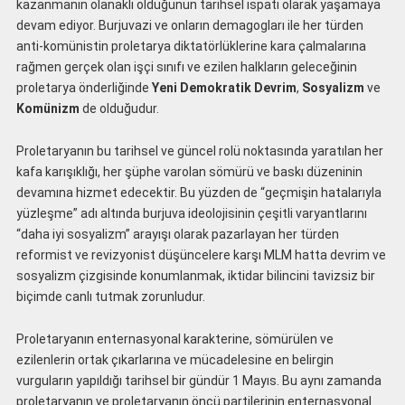
kazanmanın olanaklı olduğunun tarihsel ispatı olarak yaşamaya
devam ediyor. Burjuvazi ve onların demagogları ile her türden
anti-komünistin proletarya diktatörlüklerine kara çalmalarına
rağmen gerçek olan işçi sınıfı ve ezilen halkların geleceğinin
proletarya önderliğinde
Yeni Demokratik Devrim
,
Sosyalizm
ve
Komünizm
de olduğudur.
Proletaryanın bu tarihsel ve güncel rolü noktasında yaratılan her
kafa karışıklığı, her şüphe varolan sömürü ve baskı düzeninin
devamına hizmet edecektir. Bu yüzden de “geçmişin hatalarıyla
yüzleşme” adı altında burjuva ideolojisinin çeşitli varyantlarını
“daha iyi sosyalizm” arayışı olarak pazarlayan her türden
reformist ve revizyonist düşüncelere karşı MLM hatta devrim ve
sosyalizm çizgisinde konumlanmak, iktidar bilincini tavizsiz bir
biçimde canlı tutmak zorunludur.
Proletaryanın enternasyonal karakterine, sömürülen ve
ezilenlerin ortak çıkarlarına ve mücadelesine en belirgin
vurguların yapıldığı tarihsel bir gündür 1 Mayıs. Bu aynı zamanda
proletaryanın ve proletaryanın öncü partilerinin enternasyonal