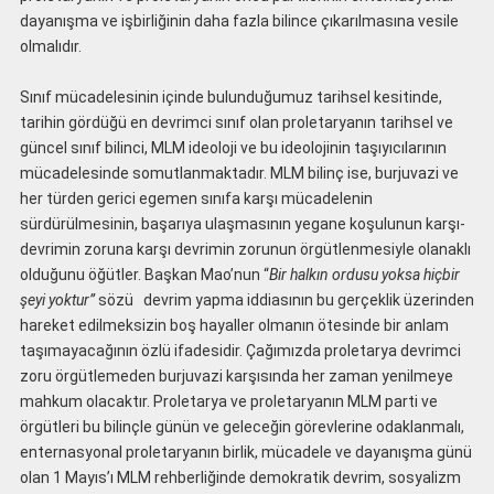
dayanışma ve işbirliğinin daha fazla bilince çıkarılmasına vesile
olmalıdır.
Sınıf mücadelesinin içinde bulunduğumuz tarihsel kesitinde,
tarihin gördüğü en devrimci sınıf olan proletaryanın tarihsel ve
güncel sınıf bilinci, MLM ideoloji ve bu ideolojinin taşıyıcılarının
mücadelesinde somutlanmaktadır. MLM bilinç ise, burjuvazi ve
her türden gerici egemen sınıfa karşı mücadelenin
sürdürülmesinin, başarıya ulaşmasının yegane koşulunun karşı-
devrimin zoruna karşı devrimin zorunun örgütlenmesiyle olanaklı
olduğunu öğütler. Başkan Mao’nun “
Bir halkın ordusu yoksa hiçbir
şeyi yoktur”
sözü devrim yapma iddiasının bu gerçeklik üzerinden
hareket edilmeksizin boş hayaller olmanın ötesinde bir anlam
taşımayacağının özlü ifadesidir. Çağımızda proletarya devrimci
zoru örgütlemeden burjuvazi karşısında her zaman yenilmeye
mahkum olacaktır. Proletarya ve proletaryanın MLM parti ve
örgütleri bu bilinçle günün ve geleceğin görevlerine odaklanmalı,
enternasyonal proletaryanın birlik, mücadele ve dayanışma günü
olan 1 Mayıs’ı MLM rehberliğinde demokratik devrim, sosyalizm