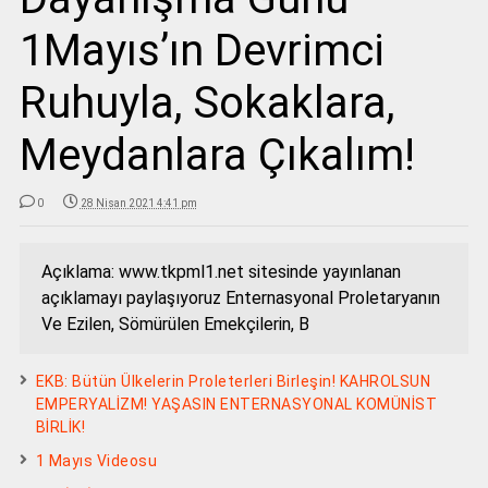
1Mayıs’ın Devrimci
Ruhuyla, Sokaklara,
Meydanlara Çıkalım!
0
28 Nisan 2021 4:41 pm
Açıklama: www.tkpml1.net sitesinde yayınlanan
açıklamayı paylaşıyoruz Enternasyonal Proletaryanın
Ve Ezilen, Sömürülen Emekçilerin, B
EKB: Bütün Ülkelerin Proleterleri Birleşin! KAHROLSUN
EMPERYALİZM! YAŞASIN ENTERNASYONAL KOMÜNİST
BİRLİK!
1 Mayıs Videosu