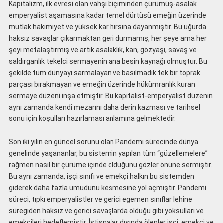
Kapitalizm, ilk evresi olan vahşi biçiminden çürümüş-asalak
emperyalist aşamasına kadar temel dürtüsü emeğin üzerinde
mutlak hakimiyet ve yüksek kar hırsına dayanmıştır. Bu uğurda
haksız savaşlar çıkarmaktan geri durmamış, her şeye ama her
şeyi metalaştırmış ve artık asalaklık, kan, gözyaşı, savaş ve
saldırganlık tekelci sermayenin ana besin kaynağı olmuştur. Bu
şekilde tüm dünyayı sarmalayan ve basılmadık tek bir toprak
parçası bırakmayan ve emeğin üzerinde hükümranlık kuran
sermaye düzeni inşa etmiştir. Bu kapitalist-emperyalist düzenin
aynı zamanda kendi mezarını daha derin kazması ve tarihsel
sonu için koşulları hazırlaması anlamına gelmektedir.
Son iki yılın en güncel sorunu olan Pandemi sürecinde dünya
genelinde yaşananlar, bu sistemin yapılan tüm “güzellemelere”
rağmen nasıl bir çürüme içinde olduğunu gözler önüne sermiştir.
Bu aynı zamanda, işçi sınıfı ve emekçi halkın bu sistemden
giderek daha fazla umudunu kesmesine yol açmıştır. Pandemi
süreci, tıpkı emperyalistler ve gerici egemen sınıflar lehine
süregiden haksız ve gerici savaşlarda olduğu gibi yoksulları ve
emekçileri hedeflemiştir. İstisnalar dışında ölenler işçi, emekçi ve