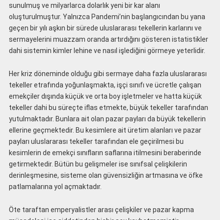
sunulmuş ve milyarlarca dolarlık yeni bir kar alanı
oluşturulmuştur. Yalnızca Pandemi’nin başlangıcından bu yana
geçen bir yılı aşkın bir sürede uluslararası tekellerin karlarını ve
sermayelerini muazzam oranda artırdığını gösteren istatistikler
dahi sistemin kimler lehine ve nasıl işlediğini görmeye yeterlidir.
Her kriz döneminde olduğu gibi sermaye daha fazla uluslararası
tekeller etrafında yoğunlaşmakta, işçi sınıfı ve ücretle çalışan
emekçiler dışında küçük ve orta boy işletmeler ve hatta küçük
tekeller dahi bu süreçte iflas etmekte, büyük tekeller tarafından
yutulmaktadır. Bunlara ait olan pazar payları da büyük tekellerin
ellerine geçmektedir. Bu kesimlere ait üretim alanları ve pazar
payları uluslararası tekeller tarafından ele geçirilmesi bu
kesimlerin de emekçi sınıfların saflarına itilmesini beraberinde
getirmektedir. Bütün bu gelişmeler ise sınıfsal çelişkilerin
derinleşmesine, sisteme olan güvensizliğin artmasına ve öfke
patlamalarına yol açmaktadır.
Öte taraftan emperyalistler arası çelişkiler ve pazar kapma