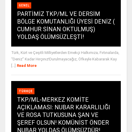
GENEL
PARTİMİZ TKP/ML VE DERSİM
BÖLGE KOMUTANLIĞI ÜYESİ DENİZ (
CUMHUR SİNAN OKTULMUŞ)
YOLDAŞ ÖLÜMSÜZLEŞTİ!
Türk, Kürt ve Çeşitli Milliyetlerden Emekçi Halkımıza; Fırtınalarda,
“Deniz” Kadar Hırçınız!Durulmayacağız, Öfkeyle Kabararak Kay
[...]
Read More
TÜRKÇE
TKP/ML-MERKEZ KOMİTE
AÇIKLAMASI: NUBAR KARARLILIĞI
VE ROSA TUTKUSUNA ŞAN VE
ŞEREF OLSUN! KOMÜNİST ÖNDER
NUBAR YOLDAŞ ÖLÜMSÜZDÜR!