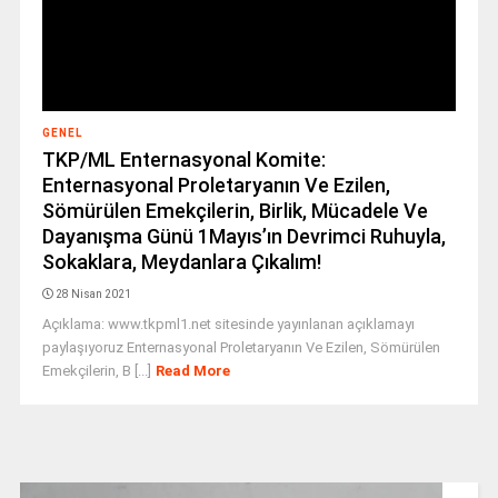
GENEL
TKP/ML Enternasyonal Komite:
Enternasyonal Proletaryanın Ve Ezilen,
Sömürülen Emekçilerin, Birlik, Mücadele Ve
Dayanışma Günü 1Mayıs’ın Devrimci Ruhuyla,
Sokaklara, Meydanlara Çıkalım!
28 Nisan 2021
Açıklama: www.tkpml1.net sitesinde yayınlanan açıklamayı
paylaşıyoruz Enternasyonal Proletaryanın Ve Ezilen, Sömürülen
Emekçilerin, B [...]
Read More