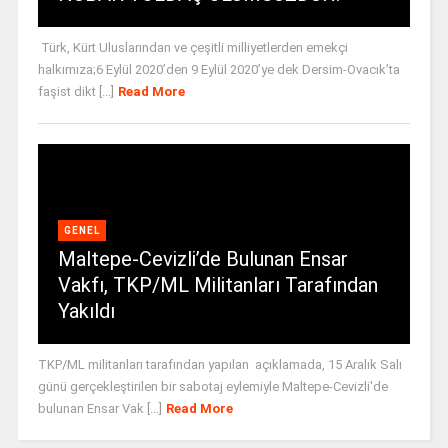
Türk, Kürt Uluslarından ve çeşitli milliyetlerden emekçi
halkımıza;6 Eylül 2020’den 9 Eylül 2020’ye dek Dersim-Ovacık’ta
faşist dikt [...]
Read More
GENEL
Maltepe-Cevizli’de Bulunan Ensar
Vakfı, TKP/ML Militanları Tarafından
Yakıldı
TKP/ML militanları tarafından yapılan açıklamada, 15 Aralık Salı
günü gerçekleştirilen bir sabotaj eylemiyle Maltepe-Cevizli'de
bulunan Ensar Vak [...]
Read More