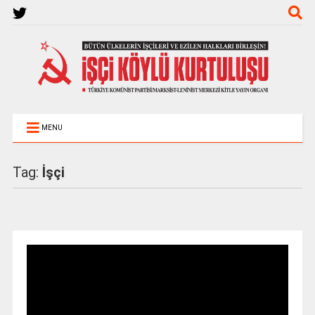
MENU
Tag:
İşçi