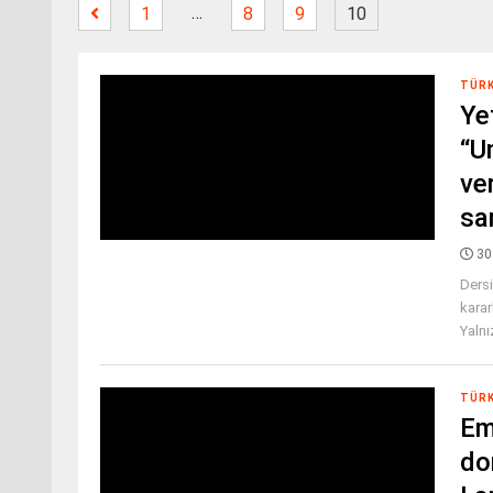
…
1
8
9
10
TÜR
Ye
“U
ve
sa
30
Ders
karar
Yalnız
TÜR
Em
do