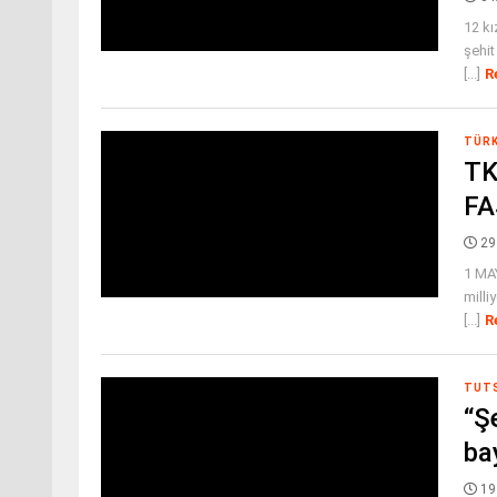
12 kı
şehit
[...]
R
TÜR
TK
FA
29
1 MA
milli
[...]
R
TUTS
“Şe
ba
19