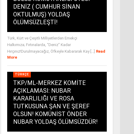
DENİZ ( CUMHUR SİNAN
OKTULMUŞ) YOLDAŞ
ÖLÜMSÜZLEŞTİ!
Türk, Kürt ve Çeşitli Milliyetlerden Emekçi
Halkımıza; Fırtınalarda, “Deniz” Kadar
Hırçınız!Durulmayacağız, Öfkeyle Kabararak Kay [...]
Read
More
TÜRKÇE
TKP/ML-MERKEZ KOMİTE
AÇIKLAMASI: NUBAR
KARARLILIĞI VE ROSA
TUTKUSUNA ŞAN VE ŞEREF
OLSUN! KOMÜNİST ÖNDER
NUBAR YOLDAŞ ÖLÜMSÜZDÜR!