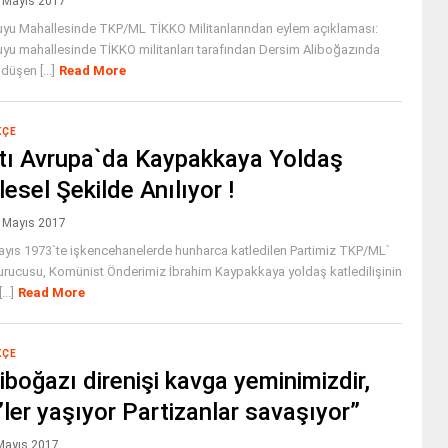
 Mayıs 2017
uyu Mahallesinde TKP/ML TİKKO Militanlarından eylem açıklaması:
yu mahallesinde TİKKO militanları tarafından Dersim Aliboğazında
düşen [...]
Read More
KÇE
tı Avrupa`da Kaypakkaya Yoldaş
lesel Şekilde Anılıyor !
 Mayıs 2017
yıs 1973`te işkencehanelerde hunharca katledilen Partimiz TKP/ML`
urucusu, Komünist Önderimiz İbrahim Kaypakkaya yoldaş katledilişinin
...]
Read More
KÇE
liboğazı direnişi kavga yeminimizdir,
’ler yaşıyor Partizanlar savaşıyor”
Mayıs 2017