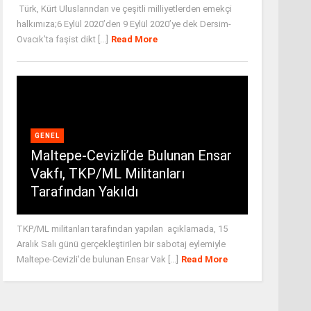
Türk, Kürt Uluslarından ve çeşitli milliyetlerden emekçi
halkımıza;6 Eylül 2020’den 9 Eylül 2020’ye dek Dersim-
Ovacık’ta faşist dikt [...]
Read More
GENEL
Maltepe-Cevizli’de Bulunan Ensar
Vakfı, TKP/ML Militanları
Tarafından Yakıldı
TKP/ML militanları tarafından yapılan açıklamada, 15
Aralık Salı günü gerçekleştirilen bir sabotaj eylemiyle
Maltepe-Cevizli'de bulunan Ensar Vak [...]
Read More