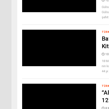
12
Güls
Gülsu
şehit 
TÜR
Ba
Kit
10
18 Ma
nin k
44.yı [
TÜR
“A
12
8 