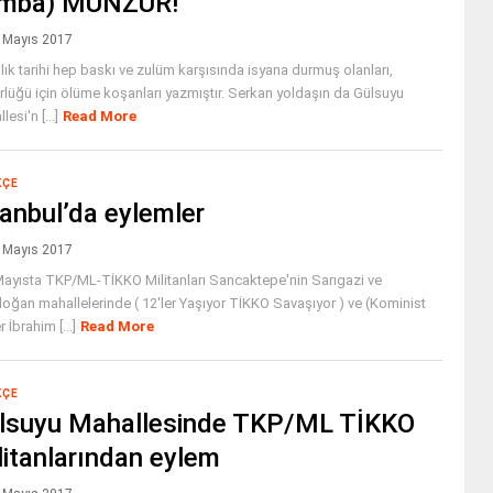
mba) MUNZUR!
 Mayıs 2017
lık tarihi hep baskı ve zulüm karşısında isyana durmuş olanları,
lüğü için ölüme koşanları yazmıştır. Serkan yoldaşın da Gülsuyu
esi'n [...]
Read More
KÇE
tanbul’da eylemler
 Mayıs 2017
ayısta TKP/ML-TİKKO Militanları Sancaktepe'nin Sarıgazi ve
oğan mahallelerinde ( 12'ler Yaşıyor TİKKO Savaşıyor ) ve (Kominist
 İbrahim [...]
Read More
KÇE
lsuyu Mahallesinde TKP/ML TİKKO
litanlarından eylem