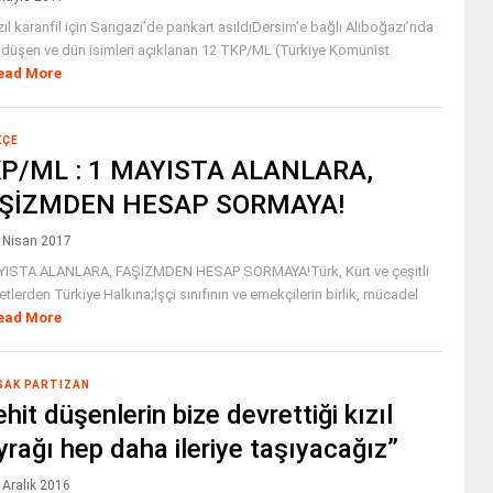
zıl karanfil için Sarıgazi’de pankart asıldıDersim’e bağlı Aliboğazı’nda
 düşen ve dün isimleri açıklanan 12 TKP/ML (Türkiye Komünist
ead More
KÇE
P/ML : 1 MAYISTA ALANLARA,
ŞİZMDEN HESAP SORMAYA!
 Nisan 2017
YISTA ALANLARA, FAŞİZMDEN HESAP SORMAYA!Türk, Kürt ve çeşitli
yetlerden Türkiye Halkına;İşçi sınıfının ve emekçilerin birlik, mücadel
ead More
AK PARTIZAN
hit düşenlerin bize devrettiği kızıl
yrağı hep daha ileriye taşıyacağız”
 Aralık 2016