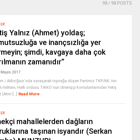
98
/ 98 POSTS
KÇE
tiş Yalnız (Ahmet) yoldaş;
mutsuzluğa ve inançsızlığa yer
rmeyin; şimdi, kavgaya daha çok
rılmanın zamanıdır”
 Mayıs 2017
im / Aliboğazı`nda savaşarak toprağa düşen Partimiz TKP/ML`nin
lı militanı, Halk ordusu TiKKO`nun direnişçi komutanlarından Yetiş
 (Ahm [...]
Read More
KÇE
ekçi mahallelerden dağların
ruklarına taşınan isyandır (Serkan