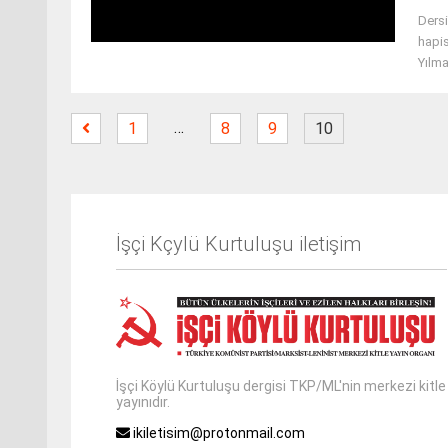
Dersi
hapis
Yılma
…
1
8
9
10
İşçi Kçylü Kurtuluşu iletişim
İşçi Köylü Kurtuluşu dergisi TKP/ML'nin merkezi kitle
yayınıdır.
ikiletisim@protonmail.com