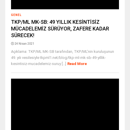
GENEL
TKP/ML MK-SB: 49 YILLIK KESİNTİSİZ
MÜCADELEMİZ SÜRÜYOR, ZAFERE KADAR
SÜRECEK!
24 Nisan 2021
Açıklama: TKP/ML MK-SB tarafından, TKP/ML'nin kuruluşunun
49. yılı vesilesiyle tkpml1.net/blog/tkp-ml-mk-sb-49-yillik-
kesintisiz-mucadelemiz-suruy [...]
Read More