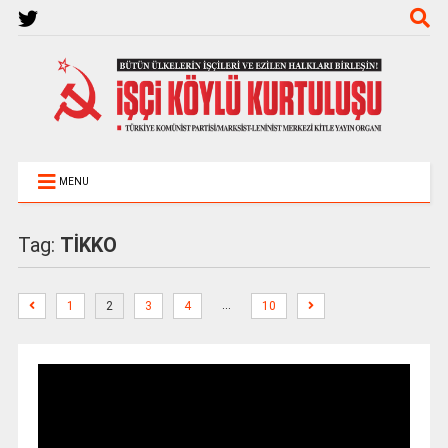
MENU
Tag:
TİKKO
…
1
2
3
4
10