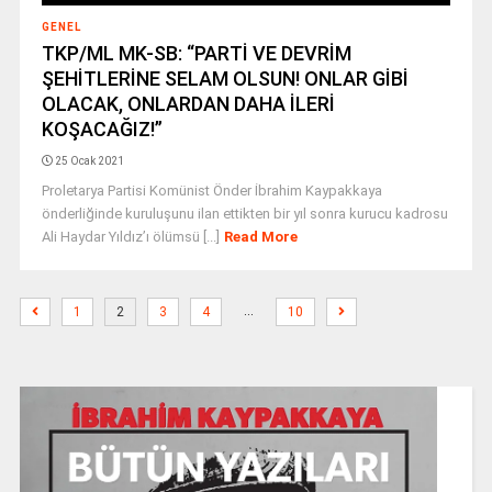
GENEL
TKP/ML MK-SB: “PARTİ VE DEVRİM
ŞEHİTLERİNE SELAM OLSUN! ONLAR GİBİ
OLACAK, ONLARDAN DAHA İLERİ
KOŞACAĞIZ!”
25 Ocak 2021
Proletarya Partisi Komünist Önder İbrahim Kaypakkaya
önderliğinde kuruluşunu ilan ettikten bir yıl sonra kurucu kadrosu
Ali Haydar Yıldız’ı ölümsü [...]
Read More
…
1
2
3
4
10