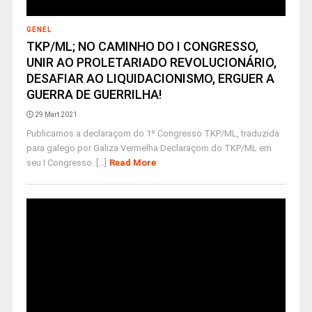
GENEL
TKP/ML; NO CAMINHO DO I CONGRESSO,
UNIR AO PROLETARIADO REVOLUCIONÁRIO,
DESAFIAR AO LIQUIDACIONISMO, ERGUER A
GUERRA DE GUERRILHA!
29 Mart 2021
Publicamos a declaraçom do 1º Congresso TKP/ML, traduzida
para galego por Galiza Vermelha Declaraçom do TKP/ML em
seu I Congresso. [...]
Read More