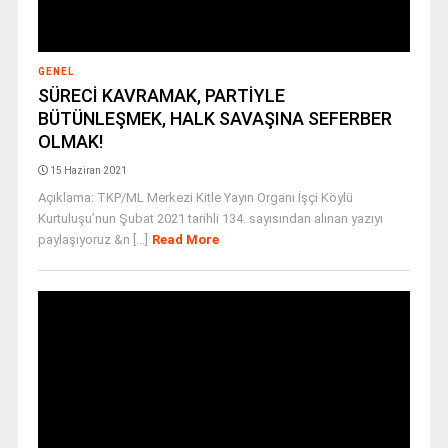
GENEL
SÜRECİ KAVRAMAK, PARTİYLE
BÜTÜNLEŞMEK, HALK SAVAŞINA SEFERBER
OLMAK!
15 Haziran 2021
Açıklama: TKP/ML Merkezi Kitle Yayın Organı İşçi Köylü
Kurtuluşu’nun Şubat 2021 tarihli 134. sayısından alınan yazıyı
paylaşıyoruz &n [...]
Read More