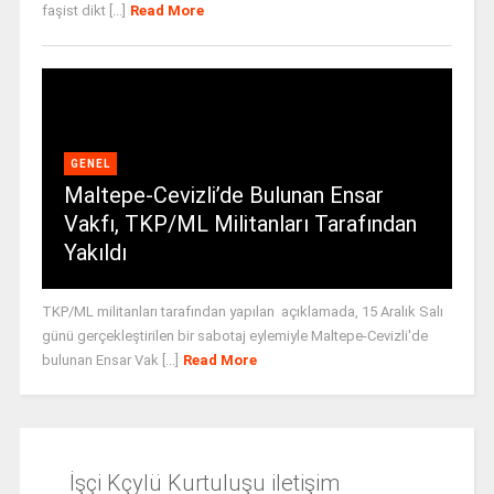
faşist dikt [...]
Read More
GENEL
Maltepe-Cevizli’de Bulunan Ensar
Vakfı, TKP/ML Militanları Tarafından
Yakıldı
TKP/ML militanları tarafından yapılan açıklamada, 15 Aralık Salı
günü gerçekleştirilen bir sabotaj eylemiyle Maltepe-Cevizli'de
bulunan Ensar Vak [...]
Read More
İşçi Kçylü Kurtuluşu iletişim