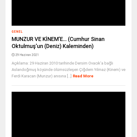
GENEL
MUNZUR VE KİNEM’E… (Cumhur Sinan
Oktulmuş’un (Deniz) Kaleminden)
29 Haziran 2021
Açıklama: 29 Haziran 2010 tarihinde Dersim Ovacık'a bağlı
Aslandoğmuş köyünde ölümsüzleşen Çiğdem Yılmaz (Kinem) ve
Ferdi Karacan (Munzur) anısına [...]
Read More