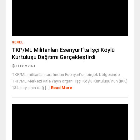
GENEL
TKP/ML Militanları Esenyurt’ta İşçi Köylü
Kurtuluşu Dağıtımı Gerçekleştirdi
31 Ekim 2021
TKP/ML militanları tarafından Esenyurt’un birçok bölgesinde,
TKP/ML Merkezi Kitle Yayın organı İşçi Köylü Kurtuluşu'nun (İKK)
134. sayısının dağ [...]
Read More