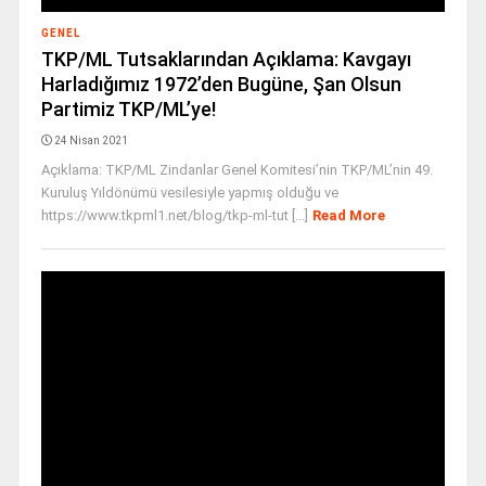
GENEL
TKP/ML Tutsaklarından Açıklama: Kavgayı
Harladığımız 1972’den Bugüne, Şan Olsun
Partimiz TKP/ML’ye!
24 Nisan 2021
Açıklama: TKP/ML Zindanlar Genel Komitesi’nin TKP/ML’nin 49.
Kuruluş Yıldönümü vesilesiyle yapmış olduğu ve
https://www.tkpml1.net/blog/tkp-ml-tut [...]
Read More