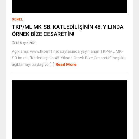
GENEL
TKP/ML MK-SB: KATLEDİLİŞİNİN 48. YILINDA
ÖRNEK BİZE CESARETİN!
15 Mayıs 2021
Açıklama: www.tkpml1.net sayfasında yayınlanan TKP/ML MK-
SB imzalı "Katledilişinin 48. Yılında Örnek Bize Cesaretin" başlıklı
açıklamayı paylaşıyo [...]
Read More