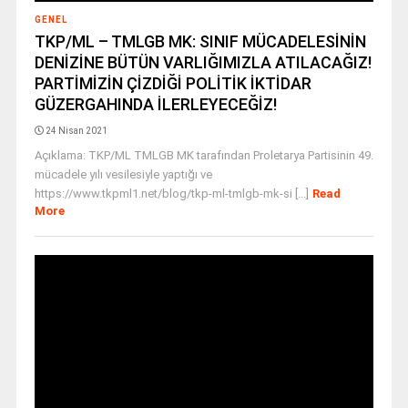
GENEL
TKP/ML – TMLGB MK: SINIF MÜCADELESİNİN
DENİZİNE BÜTÜN VARLIĞIMIZLA ATILACAĞIZ!
PARTİMİZİN ÇİZDİĞİ POLİTİK İKTİDAR
GÜZERGAHINDA İLERLEYECEĞİZ!
24 Nisan 2021
Açıklama: TKP/ML TMLGB MK tarafından Proletarya Partisinin 49.
mücadele yılı vesilesiyle yaptığı ve
https://www.tkpml1.net/blog/tkp-ml-tmlgb-mk-si [...]
Read
More