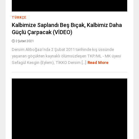
TÜRKÇE
Kalbimize Saplandı Beş Bıçak, Kalbimiz Daha
Güçlü Çarpacak (VİDEO)
2 Şubat 2021
Dersim Aliboğazı'nda 2 Şubat 2011 tarihinde kış üssünde
yaşanan göçükten kaynaklı ölümsüzleşen TKP/ML - MK üyesi
Sefagül Kesgin (Eylem), TİKKO Dersim [...]
Read More