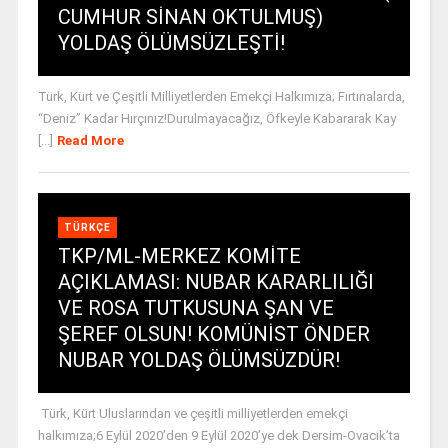
CUMHUR SİNAN OKTULMUŞ)
YOLDAŞ ÖLÜMSÜZLEŞTİ!
Türk, Kürt ve Çeşitli Milliyetlerden Emekçi Halkımıza; Fırtınalarda,
“Deniz” Kadar Hırçınız!Durulmayacağız, Öfkeyle Kabararak Kay
[...]
Read More
TÜRKÇE
TKP/ML-MERKEZ KOMİTE
AÇIKLAMASI: NUBAR KARARLILIĞI
VE ROSA TUTKUSUNA ŞAN VE
ŞEREF OLSUN! KOMÜNİST ÖNDER
NUBAR YOLDAŞ ÖLÜMSÜZDÜR!
Türk, Kürt Uluslarından ve çeşitli milliyetlerden emekçi
halkımıza;6 Eylül 2020’den 9 Eylül 2020’ye dek Dersim-Ovacık’ta