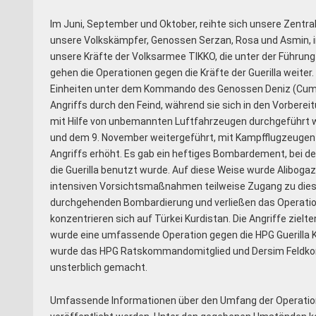
Im Juni, September und Oktober, reihte sich unsere Zent
unsere Volkskämpfer, Genossen Serzan, Rosa und Asmin, in
unsere Kräfte der Volksarmee TIKKO, die unter der Führung
gehen die Operationen gegen die Kräfte der Guerilla weiter
Einheiten unter dem Kommando des Genossen Deniz (Cumhu
Angriffs durch den Feind, während sie sich in den Vorberei
mit Hilfe von unbemannten Luftfahrzeugen durchgeführt w
und dem 9. November weitergeführt, mit Kampfflugzeugen 
Angriffs erhöht. Es gab ein heftiges Bombardement, bei 
die Guerilla benutzt wurde. Auf diese Weise wurde Alibogazi
intensiven Vorsichtsmaßnahmen teilweise Zugang zu diese
durchgehenden Bombardierung und verließen das Operation
konzentrieren sich auf Türkei Kurdistan. Die Angriffe zielte
wurde eine umfassende Operation gegen die HPG Guerilla Kr
wurde das HPG Ratskommandomitglied und Dersim Feldkomm
unsterblich gemacht.
Umfassende Informationen über den Umfang der Operation 