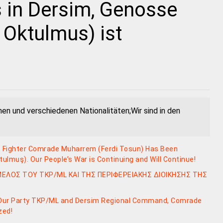
in Dersim, Genosse
 Oktulmus) ist
hen und verschiedenen Nationalitäten;Wir sind in den
ighter Comrade Muharrem (Ferdi Tosun) Has Been
lmuş). Our People’s War is Continuing and Will Continue!
ΕΛΟΣ ΤΟΥ TKP/ML ΚΑΙ ΤΗΣ ΠΕΡΙΦΕΡΕΙΑΚΗΣ ΔΙΟΙΚΗΣΗΣ ΤΗΣ
 Our Party TKP/ML and Dersim Regional Command, Comrade
zed!