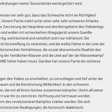
edrohungen seiner Souveränität weitergeführt wird.
 wissen wir sehr gut, dass das Schwache nicht an Richtigkeit
Unsere Partei steht unter einer sehr, sehr schweren Attacke.
ie Zerstörung der Hauptlinie und des Kerngebiets des Volkskriegs
n und wollen mit entwickeltem Kriegsgerät unsere Guerilla-
ig, weitreichend und natürlich nicht nur militärisch. Die
d Verzweiflung zu verbreiten, und die weiße Fahne in der Linie der
istorischen Verhältnisse, die sozial-ökonomische Realität des
g der feindlichen Klassen und die Linie auf der der Klassenkampf
AHNE höher heben muss. Darüber hat unsere Partei ein sicheres
gen des Volkes zu erschießen, zu zerschlagen und tief unter der
trauen und die Bestimmung Wirklichkeit. In den schweren
 die mit all ihrem Getöse zusammen kämpfen. Und in all seiner
ht war ihn zu zerstören. Hoffnung und Vertrauen werden
rm des revolutionären Kampfes stärker werden. Die sich
istorischen Bedingungen, die historisch-dialektisch