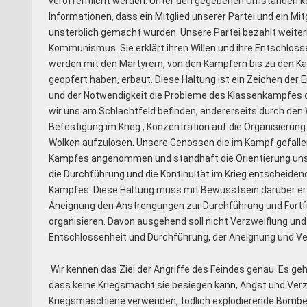
veröffentlicht werden. Unter den gegebenen Umständen kon
Informationen, dass ein Mitglied unserer Partei und ein M
unsterblich gemacht wurden. Unsere Partei bezahlt weiter
Kommunismus. Sie erklärt ihren Willen und ihre Entschloss
werden mit den Märtyrern, von den Kämpfern bis zu den Ka
geopfert haben, erbaut. Diese Haltung ist ein Zeichen der 
und der Notwendigkeit die Probleme des Klassenkampfes d
wir uns am Schlachtfeld befinden, andererseits durch den W
Befestigung im Krieg , Konzentration auf die Organisierung
Wolken aufzulösen. Unsere Genossen die im Kampf gefallen
Kampfes angenommen und standhaft die Orientierung uns
die Durchführung und die Kontinuität im Krieg entscheiden
Kampfes. Diese Haltung muss mit Bewusstsein darüber erfü
Aneignung den Anstrengungen zur Durchführung und Fortfüh
organisieren. Davon ausgehend soll nicht Verzweiflung und 
Entschlossenheit und Durchführung, der Aneignung und Ver
Wir kennen das Ziel der Angriffe des Feindes genau. Es ge
dass keine Kriegsmacht sie besiegen kann, Angst und Verzw
Kriegsmaschiene verwenden, tödlich explodierende Bomben