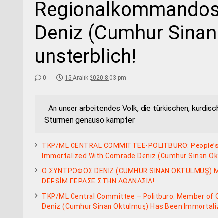
Regionalkommandos 
Deniz (Cumhur Sinan
unsterblich!
0
15 Aralık 2020 8:03 pm
An unser arbeitendes Volk, die türkischen, kurdisc
Stürmen genauso kämpfer
TKP/ML CENTRAL COMMITTEE-POLITBURO: People’s F
Immortalızed With Comrade Deniz (Cumhur Sinan Oktu
Ο ΣΥΝΤΡΟΦΟΣ DENİZ (CUMHUR SİNAN OKTULMUŞ) Μ
DERSİM ΠΕΡΑΣΕ ΣΤΗΝ ΑΘΑΝΑΣΙΑ!
TKP/ML Central Committee – Politburo: Member of
Deniz (Cumhur Sinan Oktulmuş) Has Been Immortali