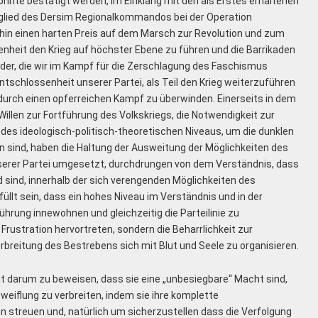
nte bestätigt werden, im Einklang mit den als Erstes erhaltenen
itglied des Dersim Regionalkommandos bei der Operation
hin einen harten Preis auf dem Marsch zur Revolution und zum
enheit den Krieg auf höchster Ebene zu führen und die Barrikaden
der, die wir im Kampf für die Zerschlagung des Faschismus
Entschlossenheit unserer Partei, als Teil den Krieg weiterzuführen
urch einen opferreichen Kampf zu überwinden. Einerseits in dem
illen zur Fortführung des Volkskriegs, die Notwendigkeit zur
 des ideologisch-politisch-theoretischen Niveaus, um die dunklen
 sind, haben die Haltung der Ausweitung der Möglichkeiten des
erer Partei umgesetzt, durchdrungen von dem Verständnis, dass
d sind, innerhalb der sich verengenden Möglichkeiten des
llt sein, dass ein hohes Niveau im Verständnis und in der
rung innewohnen und gleichzeitig die Parteilinie zu
Frustration hervortreten, sondern die Beharrlichkeit zur
breitung des Bestrebens sich mit Blut und Seele zu organisieren.
ht darum zu beweisen, dass sie eine „unbesiegbare“ Macht sind,
eiflung zu verbreiten, indem sie ihre komplette
 streuen und, natürlich um sicherzustellen dass die Verfolgung