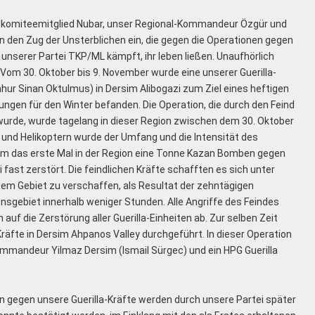
ralkomiteemitglied Nubar, unser Regional-Kommandeur Özgür und
 den Zug der Unsterblichen ein, die gegen die Operationen gegen
 unserer Partei TKP/ML kämpft, ihr leben ließen. Unaufhörlich
. Vom 30. Oktober bis 9. November wurde eine unserer Guerilla-
r Sinan Oktulmus) in Dersim Alibogazi zum Ziel eines heftigen
tungen für den Winter befanden. Die Operation, die durch den Feind
urde, wurde tagelang in dieser Region zwischen dem 30. Oktober
und Helikoptern wurde der Umfang und die Intensität des
dem das erste Mal in der Region eine Tonne Kazan Bomben gegen
 fast zerstört. Die feindlichen Kräfte schafften es sich unter
m Gebiet zu verschaffen, als Resultat der zehntägigen
sgebiet innerhalb weniger Stunden. Alle Angriffe des Feindes
n auf die Zerstörung aller Guerilla-Einheiten ab. Zur selben Zeit
äfte in Dersim Ahpanos Valley durchgeführt. In dieser Operation
andeur Yilmaz Dersim (Ismail Sürgec) und ein HPG Guerilla
gegen unsere Guerilla-Kräfte werden durch unsere Partei später