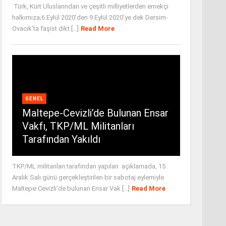
Türk, Kürt Uluslarından ve çeşitli milliyetlerden emekçi
halkımıza;6 Eylül 2020’den 9 Eylül 2020’ye dek Dersim-
Ovacık’ta faşist dikt [...]
Read More
GENEL
Maltepe-Cevizli’de Bulunan Ensar
Vakfı, TKP/ML Militanları
Tarafından Yakıldı
TKP/ML militanları tarafından yapılan açıklamada, 15
Aralık Salı günü gerçekleştirilen bir sabotaj eylemiyle
Maltepe-Cevizli'de bulunan Ensar Vak [...]
Read More