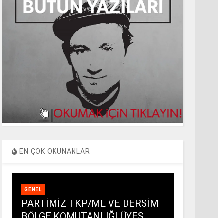
EN ÇOK OKUNANLAR
GENEL
PARTİMİZ TKP/ML VE DERSİM
BÖLGE KOMUTANLIĞI ÜYESİ