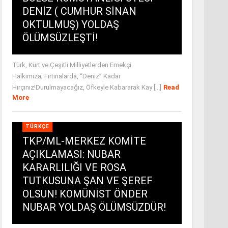
DENİZ ( CUMHUR SİNAN
OKTULMUŞ) YOLDAŞ
ÖLÜMSÜZLEŞTİ!
Türk, Kürt ve Çeşitli Milliyetlerden Emekçi
Halkımıza; Fırtınalarda, “Deniz” Kadar
Hırçınız!Durulmayacağız, Öfkeyle Kabararak Kay [...]
Read
More
TÜRKÇE
TKP/ML-MERKEZ KOMİTE
AÇIKLAMASI: NUBAR
KARARLILIĞI VE ROSA
TUTKUSUNA ŞAN VE ŞEREF
OLSUN! KOMÜNİST ÖNDER
NUBAR YOLDAŞ ÖLÜMSÜZDÜR!