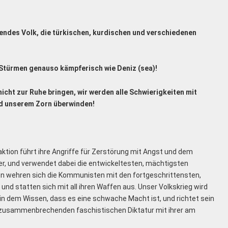
tendes Volk, die türkischen, kurdischen und verschiedenen
n Stürmen genauso kämpferisch wie Deniz (sea)!
nicht zur Ruhe bringen, wir werden alle Schwierigkeiten mit
d unserem Zorn überwinden!
aktion führt ihre Angriffe für Zerstörung mit Angst und dem
r, und verwendet dabei die entwickeltesten, mächtigsten
 wehren sich die Kommunisten mit den fortgeschrittensten,
und statten sich mit all ihren Waffen aus. Unser Volkskrieg wird
 in dem Wissen, dass es eine schwache Macht ist, und richtet sein
 zusammenbrechenden faschistischen Diktatur mit ihrer am