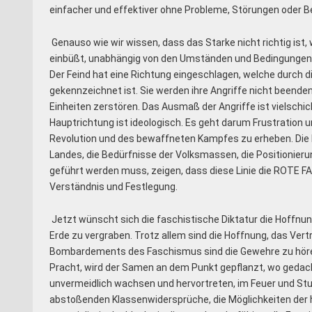
einfacher und effektiver ohne Probleme, Störungen oder B
Genauso wie wir wissen, dass das Starke nicht richtig ist,
einbüßt, unabhängig von den Umständen und Bedingungen. 
Der Feind hat eine Richtung eingeschlagen, welche durch d
gekennzeichnet ist. Sie werden ihre Angriffe nicht beende
Einheiten zerstören. Das Ausmaß der Angriffe ist vielschicht
Hauptrichtung ist ideologisch. Es geht darum Frustration un
Revolution und des bewaffneten Kampfes zu erheben. Die h
Landes, die Bedürfnisse der Volksmassen, die Positionierun
geführt werden muss, zeigen, dass diese Linie die ROTE F
Verständnis und Festlegung.
Jetzt wünscht sich die faschistische Diktatur die Hoffnun
Erde zu vergraben. Trotz allem sind die Hoffnung, das Ver
Bombardements des Faschismus sind die Gewehre zu hören,
Pracht, wird der Samen an dem Punkt gepflanzt, wo gedac
unvermeidlich wachsen und hervortreten, im Feuer und Stu
abstoßenden Klassenwidersprüche, die Möglichkeiten der h