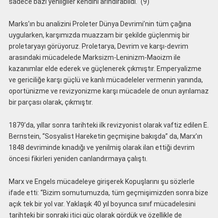
sadece bazı yenilgiler kendini arındırabildi.‘‘ (9)
Marks’ın bu analizini Proleter Dünya Devrimi’nin tüm çağına
uygularken, karşımızda muazzam bir şekilde güçlenmiş bir
proletaryayı görüyoruz. Proletarya, Devrim ve karşı-devrim
arasındaki mücadelede Marksizm-Leninizm-Maoizm ile
kazanımlar elde ederek ve güçlenerek çıkmıştır. Emperyalizme
ve gericiliğe karşı güçlü ve kanlı mücadeleler vermenin yanında,
oportünizme ve revizyonizme karşı mücadele de onun ayrılamaz
bir parçası olarak, çıkmıştır.
1879’da, yıllar sonra tarihteki ilk revizyonist olarak vaftiz edilen E.
Bernstein, “Sosyalist Hareketin geçmişine bakışda” da, Marx’ın
1848 devriminde kınadığı ve yenilmiş olarak ilan ettiği devrim
öncesi fikirleri yeniden canlandırmaya çalıştı.
Marx ve Engels mücadeleye girişerek Kopuşlarını şu sözlerle
ifade etti: “Bizim somutumuzda, tüm geçmişimizden sonra bize
açık tek bir yol var. Yaklaşık 40 yıl boyunca sınıf mücadelesini
tarihteki bir sonraki itici güç olarak gördük ve özellikle de