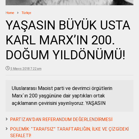
Home
Türkçe
YAŞASIN BÜYÜK USTA
KARL MARX’IN 200.
DOĞUM YILDÖNÜMÜ!
5 Mayıs 2018 7:22 am
Uluslararası Maoist parti ve devrimci örgütlerin
Marx`ın 200 yaşgününe dair yaptıkları ortak
açıklamanın çevirisini yayınlıyoruz. YAŞASIN
PARTİZAN’DAN REFERANDUM DEĞERLENDİRMESİ
POLEMİK: “TARAFSIZ” TARAFTARLIĞIN, İLKE VE ÇİZGİDEKİ
SEFALETİ!