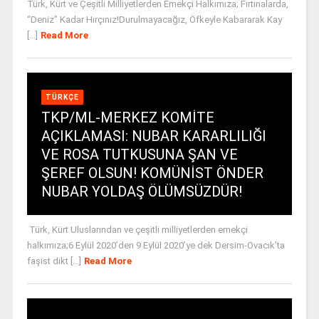
Türk, Kürt ve Çeşitli Milliyetlerden Emekçi Halkımıza; Fırtınalarda,
“Deniz” Kadar Hırçınız!Durulmayacağız, Öfkeyle Kabararak Kay
[...]
Read More
TÜRKÇE
TKP/ML-MERKEZ KOMİTE
AÇIKLAMASI: NUBAR KARARLILIĞI
VE ROSA TUTKUSUNA ŞAN VE
ŞEREF OLSUN! KOMÜNİST ÖNDER
NUBAR YOLDAŞ ÖLÜMSÜZDÜR!
Türk, Kürt Uluslarından ve çeşitli milliyetlerden emekçi
halkımıza;6 Eylül 2020’den 9 Eylül 2020’ye dek Dersim-Ovacık’ta
faşist dikt [...]
Read More