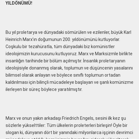
YILDÖNÜMÜ!
Bu yıl proletarya ve dünyadaki sömürülen ve ezilenler, büyük Karl
Heinrich Marx’ın doğumunun 200. yıldönümünü kutluyorlar.
Coşkulu bir tezahüratla, tüm dünyadaki biz komünistler
ideolojimizin kurucusunu kutluyoruz. Marx ve Marksizmle birlikte
insanlığın tarihinde bir bölüm açılmıştır. İnsanlık proletaryanın
ideolojisiyle donanmış olarak, toplumun ve düşüncenin yasalarını
bilimsel olarak anlayan ve böylece sınıflı toplumun ortadan
kaldırılması için bilinçli mücadeleye başlayan ve şanlı komünizme
ilerleyen bir süreç böylece yaratılmıştır.
Marx ve onun yakın arkadaşı Friedrich Engels, sesini ilk kez şu
sözlerle yükselttiler: Tüm ülkelerin proleterleri birleşin! Öyle bir
slogan ki, dünyanın dört bir yanındaki milyonlarca işçinin devrimci