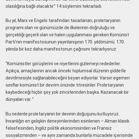
olasılığına bağlı olacaktır.” 14 söylemini tekrarladı.
Bu yıl, Marx ve Engels tarafından tasarlanan, proletaryanın
programı olan ve günümüzde de ilkelerinin doğruluğu ve
gerçekliği geçerli olan ve halen uygulanması gereken Komünist
Parti’nin manifestosunun yayınlanışının 170. yıldönümü. 170.
yılında bir kez daha manifestonun çağrısını tekrarlıyoruz:
“Komünistler görüşlerini ve niyetlerini gizlemeyi redederler.
Açıkça, amaçlarının ancak önceki toplumsal düzenin şiddetle
devrilmesiyle sağlanabileceğini beyan ediyorlar. Varsın egemen
sınıflar komünist bir devrim önünde titresinler. Proletaryanın
kaybedeceği hiçbir şey yok zincirlerinden başka. Kazanacak bir
dünyaları var. ”
Bu nedenle proletaryanın bir devinin doğuşunu kutluyoruz.
İnsanlığın en gelişkin deneyimlerinden esinlenen – Alman klasik
felsefesinden, İngiliz politik ekonomisinden ve Fransız
sosyalizminden – ve aynı zamanda bunlarla mücadele içerisinde