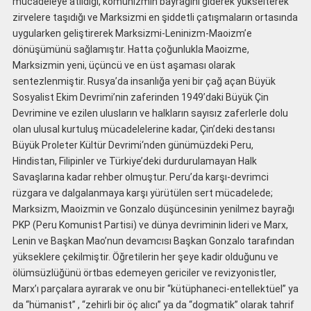
mücadeleye atıldığı, komünizmin bayrağını giderek yükselterek
zirvelere taşıdığı ve Marksizmi en şiddetli çatışmaların ortasında
uygularken geliştirerek Marksizmi-Leninizm-Maoizm’e
dönüşümünü sağlamıştır. Hatta çoğunlukla Maoizme,
Marksizmin yeni, üçüncü ve en üst aşaması olarak
sentezlenmiştir. Rusya’da insanlığa yeni bir çağ açan Büyük
Sosyalist Ekim Devrimi’nin zaferinden 1949’daki Büyük Çin
Devrimine ve ezilen ulusların ve halkların sayısız zaferlerle dolu
olan ulusal kurtuluş mücadelelerine kadar, Çin’deki destansı
Büyük Proleter Kültür Devrimi‘nden günümüzdeki Peru,
Hindistan, Filipinler ve Türkiye’deki durdurulamayan Halk
Savaşlarına kadar rehber olmuştur. Peru’da karşı-devrimci
rüzgara ve dalgalanmaya karşı yürütülen sert mücadelede;
Marksizm, Maoizmin ve Gonzalo düşüncesinin yenilmez bayrağı
PKP (Peru Komunist Partisi) ve dünya devriminin lideri ve Marx,
Lenin ve Başkan Mao’nun devamcısı Başkan Gonzalo tarafından
yükseklere çekilmiştir. Öğretilerin her şeye kadir olduğunu ve
ölümsüzlüğünü örtbas edemeyen gericiler ve revizyonistler,
Marx’ı parçalara ayırarak ve onu bir “kütüphaneci-entellektüel” ya
da “hümanist” , “zehirli bir öç alıcı” ya da “dogmatik” olarak tahrif