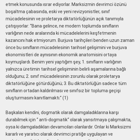
etmek konusunda ısrar ediyorlar. Marksizmin devrimci özünü
boşaltma çabasında, eski ve yeni revizyonistler, sınıf
mücadelesinin ve proletarya diktatörlüğünün açık tanımıyla
çatışıyorlar: “Bana gelince, ne modern toplumda sınıfların
varlığının nede aralarında ki mücadelelerini keşfetmenin
kazancını hak etmiyorum. Burjuva tarihçileri benden uzun zaman
önce bu sınıfların mücadelesinin tarihsel gelişimini ve burjuva
ekonomistleri de aynısının ekonomik anatomisini ortaya
koymuşlardı. Benim yeni yaptığım şey, 1. sınıfların varlığının
yalnızca üretimin tarihsel gelişiminin belirli aşamalarına bağlı
olduğunu; 2. sınıf mücadelesinin zorunlu olarak proletarya
diktatörlüğüne götürdüğünü; 3. Bu diktatörlüğün sadece tüm
sınıfların ortadan kaldırılması ve sınıfsız bir topluma geçişi
oluşturmasını kanıtlamaktı.” (1)
Başkaları kendini‚ dogmatik olarak damgaladıklarına karşı
durabilmek için ‘‘ anti-dogmatik‘‘ olarak yansıtmaya çalışmakta,
oysa ki damgaladıkları devamcıları olanlardır. Onlar ki Marksizmi
kararlı ve yaratıcı olarak devrimci pratiğe uygulayan ve