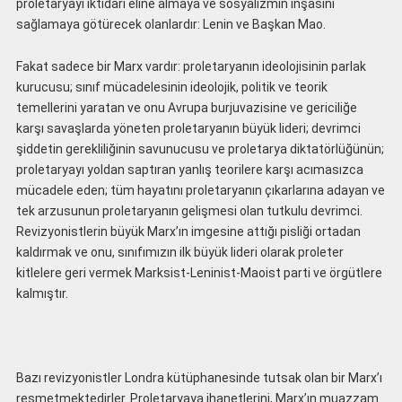
proletaryayı iktidarı eline almaya ve sosyalizmin inşasını
sağlamaya götürecek olanlardır: Lenin ve Başkan Mao.
Fakat sadece bir Marx vardır: proletaryanın ideolojisinin parlak
kurucusu; sınıf mücadelesinin ideolojik, politik ve teorik
temellerini yaratan ve onu Avrupa burjuvazisine ve gericiliğe
karşı savaşlarda yöneten proletaryanın büyük lideri; devrimci
şiddetin gerekliliğinin savunucusu ve proletarya diktatörlüğünün;
proletaryayı yoldan saptıran yanlış teorilere karşı acımasızca
mücadele eden; tüm hayatını proletaryanın çıkarlarına adayan ve
tek arzusunun proletaryanın gelişmesi olan tutkulu devrimci.
Revizyonistlerin büyük Marx’ın imgesine attığı pisliği ortadan
kaldırmak ve onu, sınıfımızın ilk büyük lideri olarak proleter
kitlelere geri vermek Marksist-Leninist-Maoist parti ve örgütlere
kalmıştır.
Bazı revizyonistler Londra kütüphanesinde tutsak olan bir Marx’ı
resmetmektedirler. Proletaryaya ihanetlerini, Marx’ın muazzam