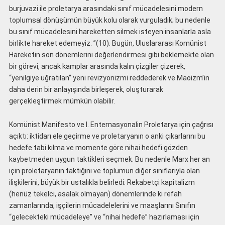
burjuvazi ile proletarya arasındaki sınıf mücadelesini modern
toplumsal dönüşümün büyük kolu olarak vurguladık; bu nedenle
bu sınıf mücadelesini hareketten silmek isteyen insanlarla asla
birlikte hareket edemeyiz. ”(10). Bugün, Uluslararası Komünist
Hareketin son dönemlerini değerlendirmesi gibi beklemekte olan
bir görevi, ancak kamplar arasında kalın çizgiler çizerek,
‘‘yenilgiye uğratılan‘‘ yeni revizyonizmi reddederek ve Maoizm’in
daha derin bir anlayışında birleşerek, oluşturarak
gerçekleştirmek mümkün olabilir.
Komünist Manifesto ve I. Enternasyonalin Proletarya için çağrısı
açıktı: iktidarı ele geçirme ve proletaryanın o anki çıkarlarını bu
hedefe tabi kılma ve momente göre nihai hedefi gözden
kaybetmeden uygun taktikleri seçmek. Bu nedenle Marx her an
için proletaryanın taktiğini ve toplumun diğer sınıflarıyla olan
ilişkilerini, büyük bir ustalıkla belirledi: Rekabetçi kapitalizm
(henüz tekelci, asalak olmayan) dönemlerinde ki refah
zamanlarında, işçilerin mücadelelerini ve maaşlarını Sınıfın
“gelecekteki mücadeleye” ve “nihai hedefe” hazırlaması için