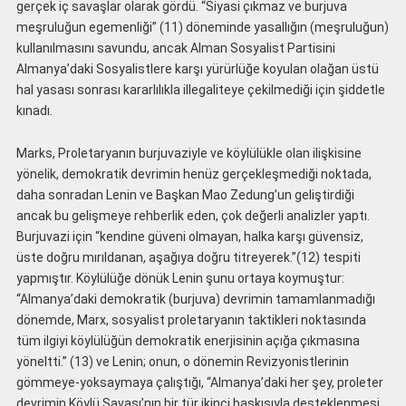
gerçek iç savaşlar olarak gördü. “Siyasi çıkmaz ve burjuva
meşruluğun egemenliği” (11) döneminde yasallığın (meşruluğun)
kullanılmasını savundu, ancak Alman Sosyalist Partisini
Almanya’daki Sosyalistlere karşı yürürlüğe koyulan olağan üstü
hal yasası sonrası kararlılıkla illegaliteye çekilmediği için şiddetle
kınadı.
Marks, Proletaryanın burjuvaziyle ve köylülükle olan ilişkisine
yönelik, demokratik devrimin henüz gerçekleşmediği noktada,
daha sonradan Lenin ve Başkan Mao Zedung’un geliştirdiği
ancak bu gelişmeye rehberlik eden, çok değerli analizler yaptı.
Burjuvazi için “kendine güveni olmayan, halka karşı güvensiz,
üste doğru mırıldanan, aşağıya doğru titreyerek.”(12) tespiti
yapmıştır. Köylülüğe dönük Lenin şunu ortaya koymuştur:
“Almanya’daki demokratik (burjuva) devrimin tamamlanmadığı
dönemde, Marx, sosyalist proletaryanın taktikleri noktasında
tüm ilgiyi köylülüğün demokratik enerjisinin açığa çıkmasına
yöneltti.” (13) ve Lenin; onun, o dönemin Revizyonistlerinin
gömmeye-yoksaymaya çalıştığı, “Almanya’daki her şey, proleter
devrimin Köylü Savaşı’nın bir tür ikinci baskısıyla desteklenmesi