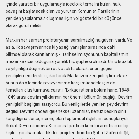
içinde yaratıcı bir uygulamayla ideolojik temelini bulan, halk
savaşını başlatacak olan ve yürüten Komünist Partilerinin
yeniden yapılanma / oluşması için yol gösterici bir düşünce
olarak görülmelidir.
Marx‘ın her zaman proletaryanın sarsılmazlığına güveni vardı. Ve
asla, ilk savaşımlarında ki yaptığı yanlışlar sırasında dahi –
bilimsel olarak kanıtlanmış -, tarihsel misyonunun kapitalizmin
mezar kazıcısı olduğuna yönelik hiç şüphesi olmadı. Umutsuzluk
ve yılgınlığa düşmekten çok uzakta olarak, onun geçici
yenilgilerden dersler çıkartarak Marksizmi zenginleştirmek ve
bunun da ötesinde revizyonizme karşı mücadele için de
temelleri oluşturmaya çalıştı. “Birkaç istisna bölüm hariç, 1848-
1849 arası devrim yıllıklarının her önemli bölümün başlığı: ‘Devrim
yenilgisi!’ başlığını taşıyordu. Bu yenilgilerde yenilen şey devrim
değildi. Devrim öncesi geleneksel uzantılar, henüz keskin sınıf
karşıtlığına dönüşmemiş olan toplumsal ilişkilerin sonuçlarıydı-
Şubat Devrimi öncesi Komünist partinin kendini arındıramadığı
kişiler, yanılsamalar, fikirler, projeler- bundan Şubat Zaferi değil,