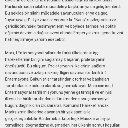
Partisi olmadan silahlı mücadeleyi başlatan ya da geliştirenlerdir.
Bu şekilde bir silahlı mücadele savunucuları, er ya da geç,
“uyumaya git” diye vaazlar verecektir. “Barış” sözleşmeleri ve
gericilik önündeki teslimiyetlerini ve böylece tarihsel ve politik
eğilimin devrim olduğu kisvesi altında Emperyalizmin genel krizini
hafifleştirmeye yardım edecektir.
Marx, I.Enternasyonal yıllarında farklı ülkelerde ki işçi
hareketlerinin birliğini sağlamayı başaran, proletaryanın
öncüsüydü. Bu oluşum, Proletaryanın ilkelerinin sağlam
savunucusu ve uzlaşma karşıtlığını savunan bir birlikti. 1.
Enternayonal Bakunistler tarafından otoriter ve başkaları
tarafından ise bölücü olarak suçlanmaktaydı. Marx için ise, I.
Enternasyonal tarihi misyonunu yerine getirmişti ve en iyisi
ilkesiz bir birlik tarafından öldürülmeden sonuçlanmasıydı.
Bugün, dağınık olan Uluslararası Komünist Hareket ancak
Marksizmin ilkelerine dayanan bir yaklaşımla ile
gerçekleştirilebilir. Bu demektir ki, birleşik Maoizm anlayışı
temelinde, dogmatizme düşmeden, her ülkenin somut koşulları