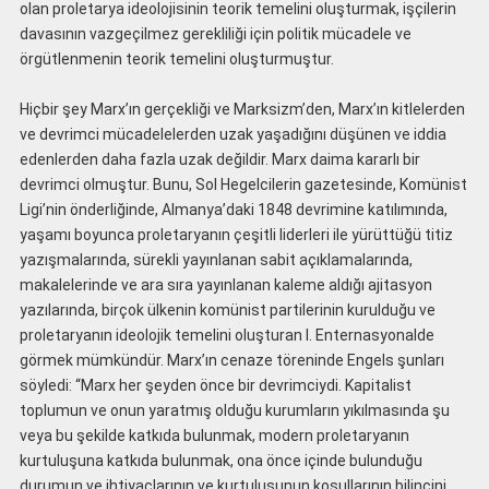
olan proletarya ideolojisinin teorik temelini oluşturmak, işçilerin
davasının vazgeçilmez gerekliliği için politik mücadele ve
örgütlenmenin teorik temelini oluşturmuştur.
Hiçbir şey Marx’ın gerçekliği ve Marksizm’den, Marx’ın kitlelerden
ve devrimci mücadelelerden uzak yaşadığını düşünen ve iddia
edenlerden daha fazla uzak değildir. Marx daima kararlı bir
devrimci olmuştur. Bunu, Sol Hegelcilerin gazetesinde, Komünist
Ligi’nin önderliğinde, Almanya’daki 1848 devrimine katılımında,
yaşamı boyunca proletaryanın çeşitli liderleri ile yürüttüğü titiz
yazışmalarında, sürekli yayınlanan sabit açıklamalarında,
makalelerinde ve ara sıra yayınlanan kaleme aldığı ajitasyon
yazılarında, birçok ülkenin komünist partilerinin kurulduğu ve
proletaryanın ideolojik temeIini oluşturan I. Enternasyonalde
görmek mümkündür. Marx’ın cenaze töreninde Engels şunları
söyledi: “Marx her şeyden önce bir devrimciydi. Kapitalist
toplumun ve onun yaratmış olduğu kurumların yıkılmasında şu
veya bu şekilde katkıda bulunmak, modern proletaryanın
kurtuluşuna katkıda bulunmak, ona önce içinde bulunduğu
durumun ve ihtiyaçlarının ve kurtuluşunun koşullarının bilincini