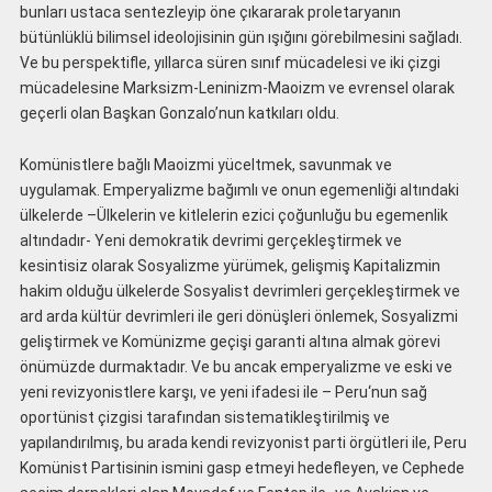
bunları ustaca sentezleyip öne çıkararak proletaryanın
bütünlüklü bilimsel ideolojisinin gün ışığını görebilmesini sağladı.
Ve bu perspektifle, yıllarca süren sınıf mücadelesi ve iki çizgi
mücadelesine Marksizm-Leninizm-Maoizm ve evrensel olarak
geçerli olan Başkan Gonzalo’nun katkıları oldu.
Komünistlere bağlı Maoizmi yüceltmek, savunmak ve
uygulamak. Emperyalizme bağımlı ve onun egemenliği altındaki
ülkelerde –Ülkelerin ve kitlelerin ezici çoğunluğu bu egemenlik
altındadır- Yeni demokratik devrimi gerçekleştirmek ve
kesintisiz olarak Sosyalizme yürümek, gelişmiş Kapitalizmin
hakim olduğu ülkelerde Sosyalist devrimleri gerçekleştirmek ve
ard arda kültür devrimleri ile geri dönüşleri önlemek, Sosyalizmi
geliştirmek ve Komünizme geçişi garanti altına almak görevi
önümüzde durmaktadır. Ve bu ancak emperyalizme ve eski ve
yeni revizyonistlere karşı, ve yeni ifadesi ile – Peru‘nun sağ
oportünist çizgisi tarafından sistematikleştirilmiş ve
yapılandırılmış, bu arada kendi revizyonist parti örgütleri ile, Peru
Komünist Partisinin ismini gasp etmeyi hedefleyen, ve Cephede