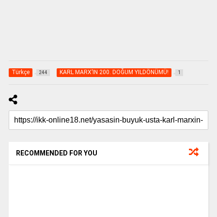
Türkçe
KARL MARX’IN 200. DOĞUM YILDÖNÜMÜ!
244
1
RECOMMENDED FOR YOU