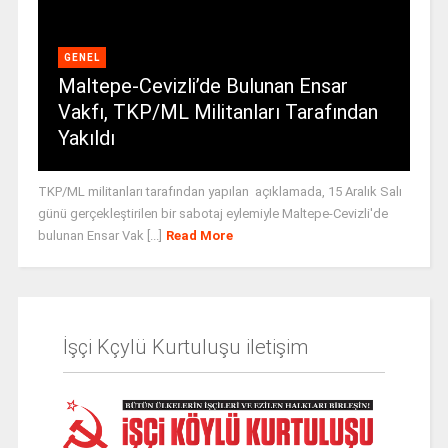
GENEL
Maltepe-Cevizli’de Bulunan Ensar
Vakfı, TKP/ML Militanları Tarafından
Yakıldı
TKP/ML militanları tarafından yapılan açıklamada, 15 Aralık Salı
günü gerçekleştirilen bir sabotaj eylemiyle Maltepe-Cevizli'de
bulunan Ensar Vak [...]
Read More
İşçi Kçylü Kurtuluşu iletişim