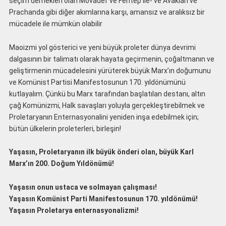
seçim dernekleri olan Movadef ve Fentep ile- ve Avakian ve
Prachanda gibi diğer akımlarına karşı, amansız ve aralıksız bir
mücadele ile mümkün olabilir
Maoizmi yol gösterici ve yeni büyük proleter dünya devrimi
dalgasının bir talimatı olarak hayata geçirmenin, çoğaltmanın ve
geliştirmenin mücadelesini yürüterek büyük Marx’ın doğumunu
ve Komünist Partisi Manifestosunun 170. yıldönümünü
kutlayalım. Çünkü bu Marx tarafından başlatılan destanı, altın
çağ Komünizmi, Halk savaşları yoluyla gerçekleştirebilmek ve
Proletaryanın Enternasyonalini yeniden inşa edebilmek için;
bütün ülkelerin proleterleri, birleşin!
Yaşasın, Proletaryanın ilk büyük önderi olan, büyük Karl
Marx’ın 200. Doğum Yıldönümü!
Yaşasın onun ustaca ve solmayan çalışması!
Yaşasın Komünist Parti Manifestosunun 170. yıldönümü!
Yaşasın Proletarya enternasyonalizmi!