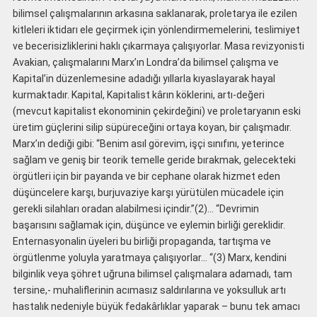
bilimsel çalışmalarının arkasına saklanarak, proletarya ile ezilen
kitleleri iktidarı ele geçirmek için yönlendirmemelerini, teslimiyet
ve becerisizliklerini haklı çıkarmaya çalışıyorlar. Masa revizyonisti
Avakian, çalışmalarını Marx’ın Londra’da bilimsel çalışma ve
Kapital’in düzenlemesine adadığı yıllarla kıyaslayarak hayal
kurmaktadır. Kapital, Kapitalist kârın köklerini, artı-değeri
(mevcut kapitalist ekonominin çekirdeğini) ve proletaryanın eski
üretim güçlerini silip süpüreceğini ortaya koyan, bir çalışmadır.
Marx’ın dediği gibi: “Benim asıl görevim, işçi sınıfını, yeterince
sağlam ve geniş bir teorik temelle geride bırakmak, gelecekteki
örgütleri için bir payanda ve bir cephane olarak hizmet eden
düşüncelere karşı, burjuvaziye karşı yürütülen mücadele için
gerekli silahları oradan alabilmesi içindir.”(2)… “Devrimin
başarısını sağlamak için, düşünce ve eylemin birliği gereklidir.
Enternasyonalin üyeleri bu birliği propaganda, tartışma ve
örgütlenme yoluyla yaratmaya çalışıyorlar… “(3) Marx, kendini
bilginlik veya şöhret uğruna bilimsel çalışmalara adamadı, tam
tersine,- muhaliflerinin acımasız saldırılarına ve yoksulluk artı
hastalık nedeniyle büyük fedakârlıklar yaparak – bunu tek amacı