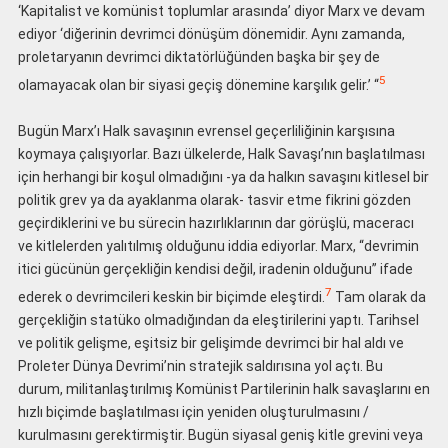
‘Kapitalist ve komünist toplumlar arasında’ diyor Marx ve devam
ediyor ‘diğerinin devrimci dönüşüm dönemidir. Aynı zamanda,
proletaryanın devrimci diktatörlüğünden başka bir şey de
5
olamayacak olan bir siyasi geçiş dönemine karşılık gelir.’ “
Bugün Marx’ı Halk savaşının evrensel geçerliliğinin karşısına
koymaya çalışıyorlar. Bazı ülkelerde, Halk Savaşı’nın başlatılması
için herhangi bir koşul olmadığını -ya da halkın savaşını kitlesel bir
politik grev ya da ayaklanma olarak- tasvir etme fikrini gözden
geçirdiklerini ve bu sürecin hazırlıklarının dar görüşlü, maceracı
ve kitlelerden yalıtılmış olduğunu iddia ediyorlar. Marx, “devrimin
itici gücünün gerçekliğin kendisi değil, iradenin olduğunu” ifade
7
ederek o devrimcileri keskin bir biçimde eleştirdi.
Tam olarak da
gerçekliğin statüko olmadığından da eleştirilerini yaptı. Tarihsel
ve politik gelişme, eşitsiz bir gelişimde devrimci bir hal aldı ve
Proleter Dünya Devrimi’nin stratejik saldırısına yol açtı. Bu
durum, militanlaştırılmış Komünist Partilerinin halk savaşlarını en
hızlı biçimde başlatılması için yeniden oluşturulmasını /
kurulmasını gerektirmiştir. Bugün siyasal geniş kitle grevini veya