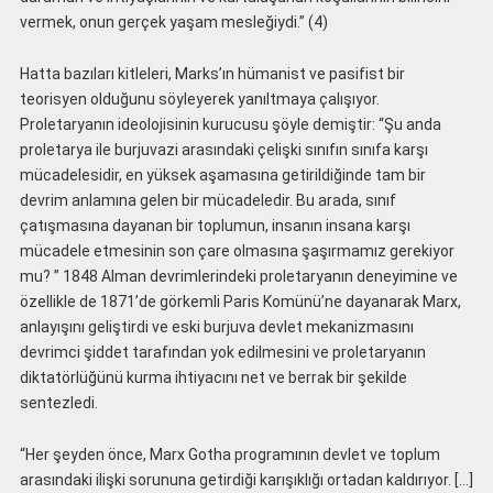
vermek, onun gerçek yaşam mesleğiydi.” (4)
Hatta bazıları kitleleri, Marks’ın hümanist ve pasifist bir
teorisyen olduğunu söyleyerek yanıltmaya çalışıyor.
Proletaryanın ideolojisinin kurucusu şöyle demiştir: “Şu anda
proletarya ile burjuvazi arasındaki çelişki sınıfın sınıfa karşı
mücadelesidir, en yüksek aşamasına getirildiğinde tam bir
devrim anlamına gelen bir mücadeledir. Bu arada, sınıf
çatışmasına dayanan bir toplumun, insanın insana karşı
mücadele etmesinin son çare olmasına şaşırmamız gerekiyor
mu? ” 1848 Alman devrimlerindeki proletaryanın deneyimine ve
özellikle de 1871’de görkemli Paris Komünü’ne dayanarak Marx,
anlayışını geliştirdi ve eski burjuva devlet mekanizmasını
devrimci şiddet tarafından yok edilmesini ve proletaryanın
diktatörlüğünü kurma ihtiyacını net ve berrak bir şekilde
sentezledi.
“Her şeyden önce, Marx Gotha programının devlet ve toplum
arasındaki ilişki sorununa getirdiği karışıklığı ortadan kaldırıyor. […]