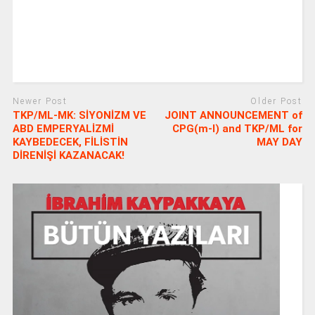
Newer Post
Older Post
TKP/ML-MK: SİYONİZM VE
JOINT ANNOUNCEMENT of
ABD EMPERYALİZMİ
CPG(m-l) and TKP/ML for
KAYBEDECEK, FİLİSTİN
MAY DAY
DİRENİŞİ KAZANACAK!