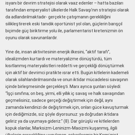
isyanı bir devrim stratejisi olarak vaaz edenler – hatta bazıları
tarafından emperyalist ülkelerde Halk Savaşı’nın stratejisi olarak
da adlandırılmaktadır- gerçekte çatışmanın gerekliliğini
silikleştirerek eski tanıdık oportünist yol olan, güçlerin barışçıl
biçimde güç biriktirme yolu ile, parlamentarist kretenizmin ön
oyunu olarak savunanlardır.
Yine de, insan aktivitesinin enerjik ilkesini, “aktif tarafı”,
idealizmden kurtardı ve materyalizme dönüştürdü, tüm
kısıtlanmış materyalistleri reddetti ve gerçekliği dönüştürmek
için aktif bir devrimci pratikte ısrar etti. Bugün kitlelerin kademeli
olarak silahlandırılmasında ve onun iktidar mücadelesi savaşının
içinde birleşmesinde gerçekleşti. Marx ayrıca şunları söyledi:
“İşçi sınıfına; on beş, yirmi, elli yıllık iç savaş ve halk savaşından
geçmelisiniz, sadece gerçeği değiştirmek için değil, aynı
zamanda kendinizi de değiştirmek için, onları güce kavuşturmak
için dediğimizde, siz şöyle diyorsunuz: ya doğrudan iktidara
geliriz ya da uyumaya gideriz.” (8). Dar görüşlü ve kitlelerden
kopuk olanlar, Marksizm-Leninizm-Maoizmi kuşanmış, ilgili
ülkelerin gerçekliğine uygulanan, askerileşmiş bir Komünist