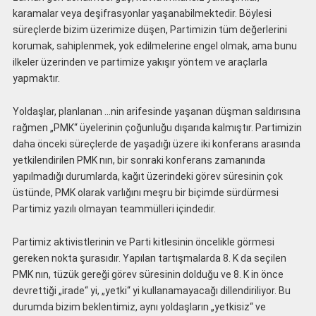
karamalar veya deşifrasyonlar yaşanabilmektedir. Böylesi
süreçlerde bizim üzerimize düşen, Partimizin tüm değerlerini
korumak, sahiplenmek, yok edilmelerine engel olmak, ama bunu
ilkeler üzerinden ve partimize yakışır yöntem ve araçlarla
yapmaktır.
Yoldaşlar, planlanan …nin arifesinde yaşanan düşman saldırısına
rağmen „PMK“ üyelerinin çoğunluğu dışarıda kalmıştır. Partimizin
daha önceki süreçlerde de yaşadığı üzere iki konferans arasında
yetkilendirilen PMK nın, bir sonraki konferans zamanında
yapılmadığı durumlarda, kağıt üzerindeki görev süresinin çok
üstünde, PMK olarak varlığını meşru bir biçimde sürdürmesi
Partimiz yazılı olmayan teammülleri içindedir.
Partimiz aktivistlerinin ve Parti kitlesinin öncelikle görmesi
gereken nokta şurasıdır. Yapılan tartışmalarda 8. K da seçilen
PMK nın, tüzük gereği görev süresinin dolduğu ve 8. K in önce
devrettiği „irade“ yi, „yetki“ yi kullanamayacağı dillendiriliyor. Bu
durumda bizim beklentimiz, aynı yoldaşların „yetkisiz“ ve