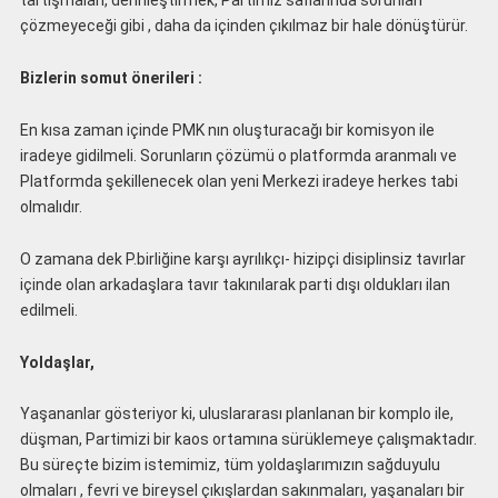
tartışmaları, derinleştirmek, Partimiz saflarında sorunları
çözmeyeceği gibi , daha da içinden çıkılmaz bir hale dönüştürür.
Bizlerin somut önerileri :
En kısa zaman içinde PMK nın oluşturacağı bir komisyon ile
iradeye gidilmeli. Sorunların çözümü o platformda aranmalı ve
Platformda şekillenecek olan yeni Merkezi iradeye herkes tabi
olmalıdır.
O zamana dek P.birliğine karşı ayrılıkçı- hizipçi disiplinsiz tavırlar
içinde olan arkadaşlara tavır takınılarak parti dışı oldukları ilan
edilmeli.
Yoldaşlar,
Yaşananlar gösteriyor ki, uluslararası planlanan bir komplo ile,
düşman, Partimizi bir kaos ortamına sürüklemeye çalışmaktadır.
Bu süreçte bizim istemimiz, tüm yoldaşlarımızın sağduyulu
olmaları , fevri ve bireysel çıkışlardan sakınmaları, yaşanaları bir