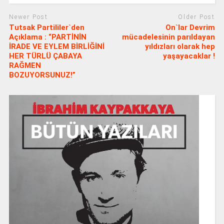
Newer Post
Older Post
Tutsak Partililer`den
On`lar Devrim
Açıklama : “PARTİNİN
mücadelesinin parıldayan
İRADE VE EYLEM BİRLİĞİNİ
yıldızları olarak hep
HER TÜRLÜ ÇABAYA
yaşayacaklar !
RAĞMEN
BOZUYORSUNUZ!”