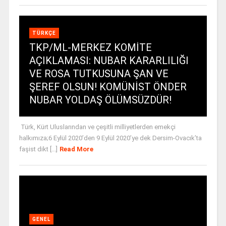
TÜRKÇE
TKP/ML-MERKEZ KOMİTE
AÇIKLAMASI: NUBAR KARARLILIĞI
VE ROSA TUTKUSUNA ŞAN VE
ŞEREF OLSUN! KOMÜNİST ÖNDER
NUBAR YOLDAŞ ÖLÜMSÜZDÜR!
Türk, Kürt Uluslarından ve çeşitli milliyetlerden emekçi
halkımıza;6 Eylül 2020’den 9 Eylül 2020’ye dek Dersim-Ovacık’ta
faşist dikt [...]
Read More
GENEL