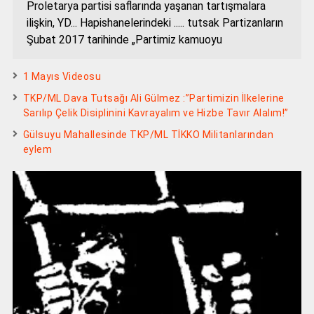
Proletarya partisi saflarında yaşanan tartışmalara
ilişkin, YD... Hapishanelerindeki ..... tutsak Partizanların
Şubat 2017 tarihinde „Partimiz kamuoyu
1 Mayıs Videosu
TKP/ML Dava Tutsağı Ali Gülmez :”Partimizin İlkelerine
Sarılıp Çelik Disiplinini Kavrayalım ve Hizbe Tavır Alalım!”
Gülsuyu Mahallesinde TKP/ML TİKKO Militanlarından
eylem