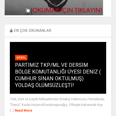
EN ÇOK OKUNANLAR
GENEL
PARTİMİZ TKP/ML VE DERSİM
BÖLGE KOMUTANLIĞI ÜYESİ DENİZ (
CUMHUR SİNAN OKTULMUŞ)
YOLDAŞ ÖLÜMSÜZLEŞTİ!
Türk, Kürt ve Çeşitli Milliyetlerden Emekçi Halkımıza; Fırtınalarda,
“Deniz” Kadar Hırçınız!Durulmayacağız, Öfkeyle Kabararak Kay
[...]
Read More