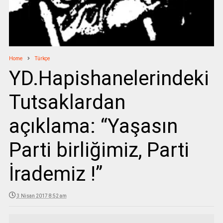
Home
Türkçe
YD.Hapishanelerindeki
Tutsaklardan
açıklama: “Yaşasın
Parti birliğimiz, Parti
İrademiz !”
3 Nisan 2017 8:52 am