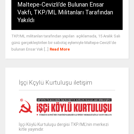
Maltepe-Cevizli’de Bulunan Ensar
Vakfı, TKP/ML Militanları Tarafından
Yakıldı
TKP/ML militanları tarafından yapılan açıklamada, 15 Aralık Salı
günü gerçekleştirilen bir sabotaj eylemiyle Maltepe-Cevizli'de
bulunan Ensar Vak [...]
Read More
İşçi Kçylü Kurtuluşu iletişim
İşçi Köylü Kurtuluşu dergisi TKP/ML'nin merkezi
kitle yayınıdır.