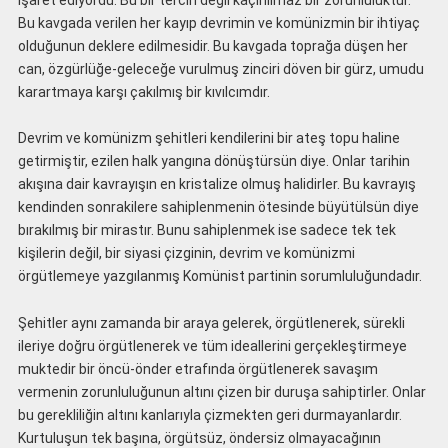
Bu kavgada verilen her kayıp devrimin ve komünizmin bir ihtiyaç
olduğunun deklere edilmesidir. Bu kavgada toprağa düşen her
can, özgürlüğe-geleceğe vurulmuş zinciri döven bir gürz, umudu
karartmaya karşı çakılmış bir kıvılcımdır.
Devrim ve komünizm şehitleri kendilerini bir ateş topu haline
getirmiştir, ezilen halk yangına dönüştürsün diye. Onlar tarihin
akışına dair kavrayışın en kristalize olmuş halidirler. Bu kavrayış
kendinden sonrakilere sahiplenmenin ötesinde büyütülsün diye
bırakılmış bir mirastır. Bunu sahiplenmek ise sadece tek tek
kişilerin değil, bir siyasi çizginin, devrim ve komünizmi
örgütlemeye yazgılanmış Komünist partinin sorumluluğundadır.
Şehitler aynı zamanda bir araya gelerek, örgütlenerek, sürekli
ileriye doğru örgütlenerek ve tüm ideallerini gerçekleştirmeye
muktedir bir öncü-önder etrafında örgütlenerek savaşım
vermenin zorunluluğunun altını çizen bir duruşa sahiptirler. Onlar
bu gerekliliğin altını kanlarıyla çizmekten geri durmayanlardır.
Kurtuluşun tek başına, örgütsüz, öndersiz olmayacağının