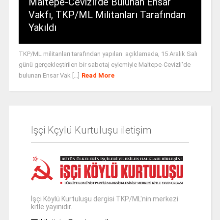
Maltepe-Cevizli’de Bulunan Ensar
Vakfı, TKP/ML Militanları Tarafından
Yakıldı
TKP/ML militanları tarafından yapılan açıklamada, 15 Aralık Salı
günü gerçekleştirilen bir sabotaj eylemiyle Maltepe-Cevizli'de
bulunan Ensar Vak [...]
Read More
İşçi Kçylü Kurtuluşu iletişim
İşçi Köylü Kurtuluşu dergisi TKP/ML'nin merkezi
kitle yayınıdır.