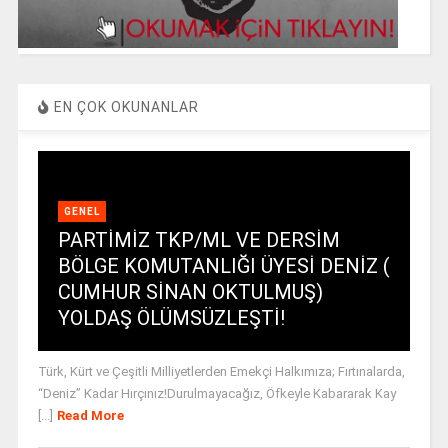
EN ÇOK OKUNANLAR
GENEL
PARTİMİZ TKP/ML VE DERSİM
BÖLGE KOMUTANLIĞI ÜYESİ DENİZ (
CUMHUR SİNAN OKTULMUŞ)
YOLDAŞ ÖLÜMSÜZLEŞTİ!
Türk, Kürt ve Çeşitli Milliyetlerden Emekçi Halkımıza; Fırtınalarda,
“Deniz” Kadar Hırçınız!Durulmayacağız, Öfkeyle Kabararak Kay
[...]
Read More