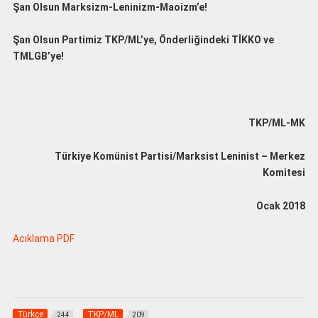
Şan Olsun Marksizm-Leninizm-Maoizm’e!
Şan Olsun Partimiz TKP/ML’ye, Önderliğindeki TİKKO ve
TMLGB’ye!
TKP/ML-MK
Türkiye Komünist Partisi/Marksist Leninist – Merkez
Komitesi
Ocak 2018
Acıklama PDF
Türkçe
TKP/ML
244
209