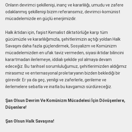
Onların devrimci şekillenişi, inanç ve kararlılığı, umudu ve zafere
odaklanmış şekillenişi bizim referansımız, devrimci-komünist
mücadelemizde en güçlü enerjimizdir.
Halk iktidarı için, faşist Kemalist diktatörlüğe karşı tüm
gücümüzle ve kararlılığımızla, şehitlerimizin açtığı yoldan Halk
Savaşını daha fazla güçlendirmek, Sosyalizm ve Komünizm
mücadelemizden en ufak taviz vermeden, siyasi iktidar bilincini
karartmadan ilerlemeye, iddialı şekilde yol almaya devam
edeceğiz. Bu tarihsel sorumluluğumuz, şehitlerimizden aldığımız
mirasımız ve enternasyonal proletaryanın bizden beklediği bir
görevdir. Er ya da geç, yenilgi ve zaferlerle, gerileme ve
ilerlemelere sebatla ve inatla bu kavgamızı sürdüreceğiz.
Şan Olsun Devrim Ve Komünizm Mücadelesi İçin Dövüşenlere,
Düşenlere!
Şan Olsun Halk Savaşına!