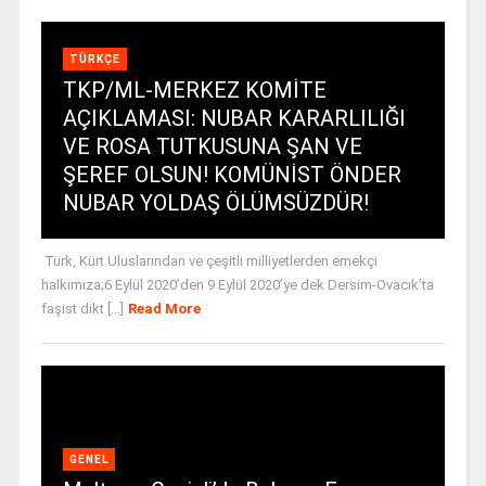
TÜRKÇE
TKP/ML-MERKEZ KOMİTE
AÇIKLAMASI: NUBAR KARARLILIĞI
VE ROSA TUTKUSUNA ŞAN VE
ŞEREF OLSUN! KOMÜNİST ÖNDER
NUBAR YOLDAŞ ÖLÜMSÜZDÜR!
Türk, Kürt Uluslarından ve çeşitli milliyetlerden emekçi
halkımıza;6 Eylül 2020’den 9 Eylül 2020’ye dek Dersim-Ovacık’ta
faşist dikt [...]
Read More
GENEL