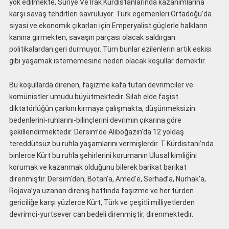
yok edilmekte, Suriye Ve Irak Kürdistanlarında kazanımlarına
karşı savaş tehditleri savruluyor. Türk egemenleri Ortadoğu’da
siyasi ve ekonomik çıkarları için Emperyalist güçlerle halkların
kanına girmekten, savaşın parçası olacak saldırgan
politikalardan geri durmuyor. Tüm bunlar ezilenlerin artık eskisi
gibi yaşamak istememesine neden olacak koşullar demektir.
Bu koşullarda direnen, faşizme kafa tutan devrimciler ve
komünistler umudu büyütmektedir. Silah elde faşist
diktatörlüğün çarkını kırmaya çalışmakta, düşünmeksizin
bedenlerini-ruhlarını-bilinçlerini devrimin çıkarına göre
şekillendirmektedir. Dersim’de Aliboğazın’da 12 yoldaş
tereddütsüz bu ruhla yaşamlarını vermişlerdir. T.Kürdistanı’nda
binlerce Kürt bu ruhla şehirlerini korumanın Ulusal kimliğini
korumak ve kazanmak olduğunu bilerek barikat barikat
direnmiştir. Dersim’den, Botan’a, Amed’e, Serhad’a, Nurhak’a,
Rojava’ya uzanan direniş hattında faşizme ve her türden
gericiliğe karşı yüzlerce Kürt, Türk ve çeşitli milliyetlerden
devrimci-yurtsever can bedeli direnmiştir, direnmektedir.