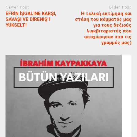
Newer Post
Older Post
EFRİN İŞGALİNE KARŞI,
Η τελική εκτίμηση και
SAVAŞI VE DİRENİŞ’İ
στάση του κόμματός μας
YÜKSELT!
για τους δεξιούς
λιγκβιταριστές που
αποχώρησαν από τις
γραμμές μας)