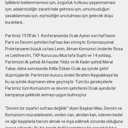
İyiliklerin beklenmemesi için, özgürlük tutkusu yaşanmaması
için, adaletsizliğin zararlı hale gelmesi için, umutsuzluğun
yasaklanması için, eşitsizliğin unutulması için gelecek düşü
kuranlara…
Partimiz 1978’de 1. Konferansında Ocak Ayının son haftasını
Parti ve Devrim şehitleri haftası ilan etmiştir. Enternasyonal
Proletaryanın büyük ustası Lenin, Alman Komünist önderler Rosa
ve Liebhnecht, TKP Kurucusu Mustafa Suphi ve 14 yoldaşı,
Partimizin ilk şehidi Ali haydar Yıldız ve ilk Kadın şehidi Meral
Yakar, daha sonrasında Atilla Özkan Ocak ayı içinde şehit
düşmüşlerdir. Partimizin kurucu önderi İbrahim Kaypakkaya’da
bu ay içinde düşmanın eline geçmiştir. Tüm bu gerekçelerle
Partimiz tüm Komünizm ve devrim şehitlerini Ocak ayında bir
kampanya şeklinde anmayı uygun bulmuştur.
“Devrim bir ziyafet sofrası değildir” diyen Başkan Mao, Devrim ve
Komünizm mücadelesinin, verilen can, akıtılan kan, ödenen bedel
ve ağır kayıplarla harcını almak ve inşa edilmek zorunda olduğuna
işaret ediyordu. Bu bir tercih değil kaçınılmaz bir zorunluluktur.