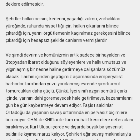
deklere edilmesidir.
Şehitler halkın acısını, kederini, yaşadığı zulmü, zorbalıkları
yüreğinde, ruhunda hissettiği için, halkın çıkarlarını bilince
çıkardığı için, yarını örgütlemenin kaçınılmaz gerekçesini bilince
çıkardığı için hesapsız şekilde canlarını vermişlerdir.
Ve şimdi devrim ve komünizmin artık sadece bir hayalden ve
ütopyadan ibaret olduğunu söyleyenlere ve halkı umutsuz ve
yılgınlaşmış bir nesne haline getirmeye çalışanlara sözümüz
olacak. Tarihin içinden geçtiğimiz aşamasında emperyalist
barbarlar tarafından yüzü yaralanmış evrende şimdi umut
tomurcukları daha güçlü. Çünkü, İşçi sınıfı azgın sömürü çarkı
içinde, yarınını dahi göremeyecek hale getirilmeye, kazanımlarını
gün be gün kaybetmeye devam ediyor. Faşist saldırılar
Ortadoğu’da yaşanan savaş ortamında en pervasız biçimlere
bürünüyor. OHAL ile KHK’lar ile tüm muhalif kesimlere nefes alanı
bırakılmıyor. Kürt Ulusu içerde ve dışarda büyük bir şovenist
saldırı ile kıyıma maruz kalıyor. Şehirleri ağır savaş makinalarıyla