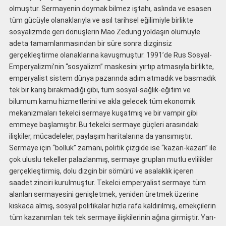
olmuştur. Sermayenin doymak bilmez iştahı, aslında ve esasen
tüm gücüyle olanaklarıyla ve asıl tarihsel eğilimiyle birlikte
sosyalizmde geri dönüşlerin Mao Zedung yoldaşın ölümüyle
adeta tamamlanmasından bir süre sonra dizginsiz
gerçekleştirme olanaklarına kavuşmuştur. 1991’de Rus Sosyal-
Emperyalizmi’nin “sosyalizm” maskesini yırtıp atmasıyla birlikte,
emperyalist sistem dünya pazarında adım atmadık ve basmadık
tek bir karış bırakmadığı gibi, tüm sosyal-sağlık-eğitim ve
bilumum kamu hizmetlerini ve akla gelecek tüm ekonomik
mekanizmaları tekelci sermaye kuşatmış ve bir vampir gibi
emmeye başlamıştır. Bu tekelci sermaye güçleri arasındaki
ilişkiler, mücadeleler, paylaşım haritalarına da yansımıştır.
Sermaye için “bolluk” zamanı, politik çizgide ise “kazan-kazan” ile
çok uluslu tekeller palazlanmış, sermaye grupları mutlu evlilikler
gerçekleştirmiş, dolu dizgin bir sömürü ve asalaklık içeren
saadet zinciri kurulmuştur. Tekelci emperyalist sermaye tüm
alanları sermayesini genişletmek, yeniden üretmek üzerine
kıskaca almış, sosyal politikalar hızla rafa kaldırılmış, emekçilerin
tüm kazanımları tek tek sermaye ilişkilerinin ağına girmiştir. Yarı-