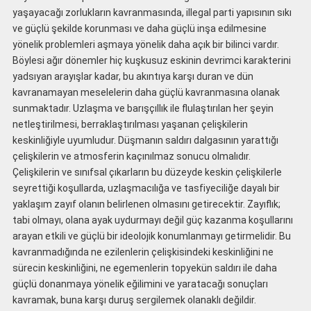
yaşayacağı zorlukların kavranmasında, illegal parti yapısının sıkı
ve güçlü şekilde korunması ve daha güçlü inşa edilmesine
yönelik problemleri aşmaya yönelik daha açık bir bilinci vardır.
Böylesi ağır dönemler hiç kuşkusuz eskinin devrimci karakterini
yadsıyan arayışlar kadar, bu akıntıya karşı duran ve dün
kavranamayan meselelerin daha güçlü kavranmasına olanak
sunmaktadır. Uzlaşma ve barışçıllık ile flulaştırılan her şeyin
netleştirilmesi, berraklaştırılması yaşanan çelişkilerin
keskinliğiyle uyumludur. Düşmanın saldırı dalgasının yarattığı
çelişkilerin ve atmosferin kaçınılmaz sonucu olmalıdır.
Çelişkilerin ve sınıfsal çıkarların bu düzeyde keskin çelişkilerle
seyrettiği koşullarda, uzlaşmacılığa ve tasfiyeciliğe dayalı bir
yaklaşım zayıf olanın belirlenen olmasını getirecektir. Zayıflık;
tabi olmayı, olana ayak uydurmayı değil güç kazanma koşullarını
arayan etkili ve güçlü bir ideolojik konumlanmayı getirmelidir. Bu
kavranmadığında ne ezilenlerin çelişkisindeki keskinliğini ne
sürecin keskinliğini, ne egemenlerin topyekün saldırı ile daha
güçlü donanmaya yönelik eğilimini ve yaratacağı sonuçları
kavramak, buna karşı duruş sergilemek olanaklı değildir.