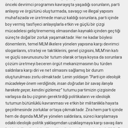
önceki devrimci programını kavrayışta yaşadığı sorunların, parti
anlayışı ve örgütünü oluşturmada, savaşçı ve illegal yapısını
muhafazada ve üretmede maruz kaldığı sorunlara, parti içinde
boy vermiş tasfiyeci anlayışlarla etkin ve güçlü bir çizgi
mücadelesi geliştirememiş olmasından kaynaklı içinden geçtiği
süreçte doğal bir zorluk yaşamaktadır. Her ne kadar böylesi
dönemlerin, temel MLM ilkelere yönelen yapısına karşı devrimci
sloganlarını, strateji ve taktiklerini, genel çizgisini, MLM’nin katı
ve güçlü savunusunu bir tutum olarak ortaya koysa da sorunlara
çözüm üretmeyi beceren örgüt mekanizmasının bu türden
saldırılara karşı diri ve net olmasını sağlamış bir durum
oluşturulması zorlu olmaktadır. Lenin yoldaşın
“Parti için ideolojik
mücadeleye önem verdiğinde, insan doğrudan bir savaş ilanıyla
harekete geçer, kendini gizlemez”
tutumu partimizin çizgisinde
varlaşsa da bu çizginin gerektirdiği politikaların ve ideolojik
tutumun bütünlüklü kavranması ve etkin bir militanlıkla hayata
geçirilmesinde zorluklar ortaya çıkmaktadır. Zira hem parti içinde
hem de dışında MLM’ye yönelen saldırılara, süreci karşılamaya
odaklı ideolojik-politik yaklaşımdan uzaklaşmaya karşı savaş ilanı