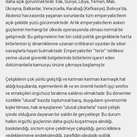
daha açık görünmektedir. Irak, Suriye, Libya, Yemen, Mali,
Ukrayna, Balkanlar, Venezüella, Karabağ (Kafkasya), Bolivya’da,
Akdeniz havzasında yaşanan sorunlarda tüm emperyalistlerin
açık şekilde yüzü görünmektedir. Artık emperyalistlerin askeri
güçlerinin herhangi bir ülkede operasyonda olması normal bir
gelişmedir. Bu gelişmelerin her biri ciddi politik gerginliklerle hatta
birbirlerinin iç dinamiklerine uzanan istihbarat oyunları ile siber
savaşlarla hayat bulmaktadır. Emperyalistler “terör” tehlikesi
yerine ulusal güvenlik belgelerinde birbirlerini işaret eden
dokümanlarla kamuoyu önüne çıkmaya başlamıştır.
Çelişkilerin çok yönlü geliştiği ve katman katman karmaşık hal
aldığı koşullarda, egemenlerin ilk ve en önemli hedefi işçi sınıfını
ve emekçileri örgütsüz bırakma saldırısı olmaktadır. Bu dönemler
özellikle “ulusal” bazda toplumsal barış, duyguların şovenizmle
kışkırtılması, hak arayışlarının “ulusal çıkarlarla” nasıl çelişki
içinde olduğuna dayanan bir saldırı ile gerçekleşir. Bu durum
halkın örgütlü güçlerinin daha güçlü kuşatmaya alındığı,
baskılandığı, sistem içine çekilmeye çalışıldığı, gerici kliklere
yedeklenmeye endekslendiği, zayıflığın ideolojik-politik