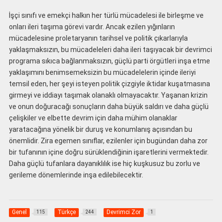
İşçi sınıfı ve emekçi halkın her türlü mücadelesi ile birleşme ve
onları ileri taşıma görevi vardır. Ancak ezilen yığınların
mücadelesine proletaryanın tarihsel ve politik çıkarlarıyla
yaklaşmaksızın, bu mücadeleleri daha ileri taşıyacak bir devrimci
programa sıkıca bağlanmaksızın, güçlü parti örgütleri inşa etme
yaklaşımını benimsemeksizin bu mücadelelerin içinde ileriyi
temsil eden, her şeyi isteyen politik çizgiyle iktidar kuşatmasına
girmeyi ve iddiayı taşımak olanaklı olmayacaktır. Yaşanan krizin
ve onun doğuracağı sonuçların daha büyük saldırı ve daha güçlü
çelişkiler ve elbette devrim için daha mühim olanaklar
yaratacağına yönelik bir duruş ve konumlanış açısından bu
önemlidir. Zira egemen sınıflar, ezilenler için bugündan daha zor
bir tufanının içine doğru sürüklendiğinin işaretlerini vermektedir.
Daha güçlü tufanlara dayanıklılık ise hiç kuşkusuz bu zorlu ve
gerileme dönemlerinde inşa edilebilecektir.
Genel
Türkçe
Devrimci Zor
115
244
1