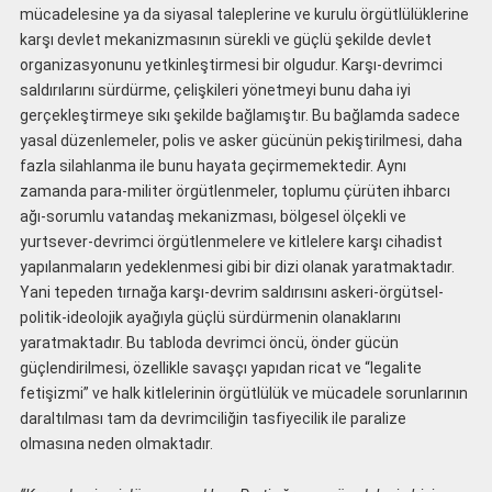
mücadelesine ya da siyasal taleplerine ve kurulu örgütlülüklerine
karşı devlet mekanizmasının sürekli ve güçlü şekilde devlet
organizasyonunu yetkinleştirmesi bir olgudur. Karşı-devrimci
saldırılarını sürdürme, çelişkileri yönetmeyi bunu daha iyi
gerçekleştirmeye sıkı şekilde bağlamıştır. Bu bağlamda sadece
yasal düzenlemeler, polis ve asker gücünün pekiştirilmesi, daha
fazla silahlanma ile bunu hayata geçirmemektedir. Aynı
zamanda para-militer örgütlenmeler, toplumu çürüten ihbarcı
ağı-sorumlu vatandaş mekanizması, bölgesel ölçekli ve
yurtsever-devrimci örgütlenmelere ve kitlelere karşı cihadist
yapılanmaların yedeklenmesi gibi bir dizi olanak yaratmaktadır.
Yani tepeden tırnağa karşı-devrim saldırısını askeri-örgütsel-
politik-ideolojik ayağıyla güçlü sürdürmenin olanaklarını
yaratmaktadır. Bu tabloda devrimci öncü, önder gücün
güçlendirilmesi, özellikle savaşçı yapıdan ricat ve “legalite
fetişizmi” ve halk kitlelerinin örgütlülük ve mücadele sorunlarının
daraltılması tam da devrimciliğin tasfiyecilik ile paralize
olmasına neden olmaktadır.