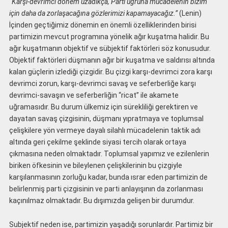
“Karşı-devrimci dönem uzadıkça, Parti uğruna mücadelenin bizim
için daha da zorlaşacağına gözlerimizi kapamayacağız.”
(Lenin)
İçinden geçtiğimiz dönemin en önemli özelliklerinden birisi
partimizin mevcut programına yönelik ağır kuşatma halidir. Bu
ağır kuşatmanın objektif ve sübjektif faktörleri söz konusudur.
Objektif faktörleri düşmanın ağır bir kuşatma ve saldırısı altında
kalan güçlerin izlediği çizgidir. Bu çizgi karşı-devrimci zora karşı
devrimci zorun, karşı-devrimci savaş ve seferberliğe karşı
devrimci-savaşın ve seferberliğin “ricat” ile akamete
uğramasıdır. Bu durum ülkemiz için sürekliliği gerektiren ve
dayatan savaş çizgisinin, düşmanı yıpratmaya ve toplumsal
çelişkilere yön vermeye dayalı silahlı mücadelenin taktik adı
altında geri çekilme şeklinde siyasi tercih olarak ortaya
çıkmasına neden olmaktadır. Toplumsal yapımız ve ezilenlerin
biriken öfkesinin ve bileylenen çelişkilerinin bu çizgiyle
karşılanmasının zorluğu kadar, bunda ısrar eden partimizin de
belirlenmiş parti çizgisinin ve parti anlayışının da zorlanması
kaçınılmaz olmaktadır. Bu dışımızda gelişen bir durumdur.
Subjektif neden ise, partimizin yaşadığı sorunlardır. Partimiz bir