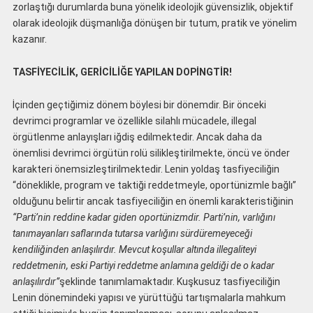
zorlaştığı durumlarda buna yönelik ideolojik güvensizlik, objektif
olarak ideolojik düşmanlığa dönüşen bir tutum, pratik ve yönelim
kazanır.
TASFİYECİLİK, GERİCİLİĞE YAPILAN DOPİNGTİR!
İçinden geçtiğimiz dönem böylesi bir dönemdir. Bir önceki
devrimci programlar ve özellikle silahlı mücadele, illegal
örgütlenme anlayışları iğdiş edilmektedir. Ancak daha da
önemlisi devrimci örgütün rolü silikleştirilmekte, öncü ve önder
karakteri önemsizleştirilmektedir. Lenin yoldaş tasfiyeciliğin
“döneklikle, program ve taktiği reddetmeyle, oportünizmle bağlı”
olduğunu belirtir ancak tasfiyeciliğin en önemli karakteristiğinin
“Parti’nin reddine kadar giden oportünizmdir. Parti’nin, varlığını
tanımayanları saflarında tutarsa varlığını sürdüremeyeceği
kendiliğinden anlaşılırdır. Mevcut koşullar altında illegaliteyi
reddetmenin, eski Partiyi reddetme anlamına geldiği de o kadar
anlaşılırdır”
şeklinde tanımlamaktadır. Kuşkusuz tasfiyeciliğin
Lenin dönemindeki yapısı ve yürüttüğü tartışmalarla mahkum