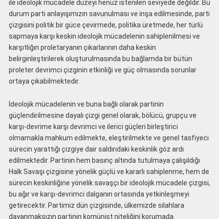
ile ideolojik mücadele düzeyi henüz istenilen seviyede değildir. Bu
durum parti anlayışımızın savunulması ve inşa edilmesinde, parti
çizgisini politik bir güce çevirmede, politika üretmede, her türlü
sapmaya karşı keskin ideolojik mücadelenin sahiplenilmesi ve
karşıtlığın proletaryanın çıkarlarının daha keskin
belirginleştirilerek oluşturulmasında bu bağlamda bir bütün
proleter devrimci çizginin etkinliği ve güç olmasında sorunlar
ortaya çıkabilmektedir.
İdeolojik mücadelenin ve buna bağlı olarak partinin
güçlendirilmesine dayalı çizgi genel olarak, bölücü, grupçu ve
karşı-devrime karşı devrimci ve ilerici güçleri birleştirici
olmamakla mahkum edilmekte, eleştirilmekte ve genel tasfiyeci
sürecin yarattığı çizgiye dair saldırıdaki keskinlik göz ardı
edilmektedir. Partinin hem basınç altında tutulmaya çalışıldığı
Halk Savaşı çizgisine yönelik güçlü ve kararlı sahiplenme, hem de
sürecin keskinliğine yönelik savaşçı bir ideolojik mücadele çizgisi,
bu ağır ve karşı-devrimci dalganın ortasında yetkinleşmeyi
getirecektir. Partimiz dün çizgisinde, ülkemizde silahlara
dayanmaksızın partinin komünist niteliğini korumada