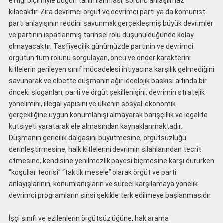
ettiği biçimiyle bugün tanımlanması, sorunu anlaşılmaz
kılacaktır. Zira devrimci örgüt ve devrimci parti ya da komünist
parti anlayışının reddini savunmak gerçekleşmiş büyük devrimler
ve partinin ispatlanmış tarihsel rolü düşünüldüğünde kolay
olmayacaktır. Tasfiyecilik günümüzde partinin ve devrimci
örgütün tüm rolünü sorgulayan, öncü ve önder karakterini
kitlelerin gerileyen sınıf mücadelesi ihtiyacına karşılık gelmediğini
savunarak ve elbette düşmanın ağır ideolojik baskısı altında bir
önceki sloganları, parti ve örgüt şekillenişini, devrimin stratejik
yönelimini, illegal yapısını ve ülkenin sosyal-ekonomik
gerçekliğine uygun konumlanışı almayarak barışçıllık ve legalite
kutsiyeti yaratarak ele almasından kaynaklanmaktadır.
Düşmanın gericilik dalgasını büyütmesine, örgütsüzlüğü
derinleştirmesine, halk kitlelerini devrimin silahlarından tecrit
etmesine, kendisine yenilmezlik payesi biçmesine karşı dururken
“koşullar teorisi” “taktik mesele” olarak örgüt ve parti
anlayışlarının, konumlanışların ve süreci karşılamaya yönelik
devrimci programların sinsi şekilde terk edilmeye başlanmasıdır.
İşçi sınıfı ve ezilenlerin örgütsüzlüğüne, hak arama