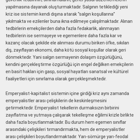
yapılmasına dayanak oluşturmaktadır. Salgının tetiklediği yeni
kriz ise sistemin kendi dışına atarak “salgın koşullarına”
yıkılmakta ve ezilenler buna ikna edilmeye çalışılmaktadır. Alınan
tedbirlerin emekçilerden daha fazla fedakarlık, alınmayan
tedbirlerin ise sermayeye ve egemenlere daha fazla kar ve
kazanç olacak şekilde ele alınması durumu biriken öfke, sıkılan
diş, zayıflayan ekonomi, daha kötü sosyal koşullar olarak geri
dönmektedir. Yani salgın sermayenin dolaşım özgürlüğünü,
kendini gerçekleştirme özgürlüğü için engel değilken emekçilerin
en basit hakları için gasp, sosyal hayatları sanatsal ve kültürel
faaliyetleri için sınırlama olarak gerçekleşmektedir.
Emperyalist-kapitalist sistemin içine girdiği kriz aynı zamanda
emperyalistler arası çelişkilerin de keskinleşmesini
getirmektedir. Emperyalist tekellerin durmaksızın birbirini
zayıflatma ve yutmaya çalışarak tekelleşme eğilimi krizle birlikte
daha fazla boyutlanmaktadır. Bu durum hem egemen sınıflar
arasındaki çelişkileri tırmandırmakta, hem de emperyalistler
arası çelişkileri boyutlandırmaktadır. Yarı-sömürge yarı-feodal