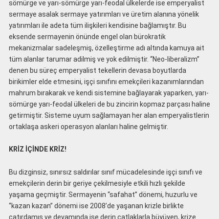
sömürge ve yarı-sömürge yarı-feodal ülkelerde ise emperyalist
sermaye asalak sermaye yatırımları ve üretim alanına yönelik
yatırımları ile adeta tüm ilişkileri kendisine bağlamıştır. Bu
eksende sermayenin önünde engel olan bürokratik
mekanizmalar sadeleşmiş, özelleştirme adı altında kamuya ait
tüm alanlar tarumar adilmiş ve yok edilmiştir. “Neo-liberalizm”
denen bu süreç emperyalist tekellerin devasa boyutlarda
birikimler elde etmesini, işçi sınıfını emekçileri kazanımlarından
mahrum bırakarak ve kendi sistemine bağlayarak yaparken, yarı-
sömürge yarı-feodal ülkeleri de bu zincirin kopmaz parçası haline
getirmiştir. Sisteme uyum sağlamayan her alan emperyalistlerin
ortaklaşa askeri operasyon alanları haline gelmiştir.
KRİZ İÇİNDE KRİZ!
Bu dizginsiz, sınırsız saldırılar sınıf mücadelesinde işçi sınıfı ve
emekçilerin derin bir geriye çekilmesiyle etkili hızlı şekilde
yaşama geçmiştir. Sermayenin “safahat” dönemi, huzurlu ve
“kazan kazan” dönemi ise 2008’de yaşanan krizle birlikte
çatırdamış ve devamında ise derin çatlaklarla büyüyen, krize