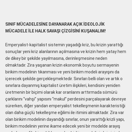
SINIF MÜCADELESİNE DAYANARAK AÇIK İDEOLOJİK
MÜCADELE İLE HALK SAVAŞI ÇİZGİSİNİ KUŞANALIM!
Emperyalist-kapitalist sistemin yaşadığı kriz, bu krizin yarattığı
sonuçlar yeni kriz alanlarının açılmasına ve krizin hem yatay hem
de dikey bir şekilde yayılmasına, derinleşmesine neden
olmaktadır. Zira yaşanan krizin ekonomik boyutu sermayenin
birikim modelinin tıkanması ve yeni birikim modeli arayışını da
içerecek şekilde gerçekleşmektedir. Sınırları belli olan ve artık o
sınırlara dayanmış kapitalist üretim ilişkileri, kendisini yeniden
üretmenin bir biçimi olarak kar oranlarını arttırmada sömürü
çarklarını “vahşi” yapısını “makul” perdesini parçalayarak devreye
sürerken, diğer yandan emperyalist tekelleşmenin karakteristiği
olan daha güçlü tekelleşme eğilimi ile itimini almaktadır. Zira var
olan birikim modelinin dayandığı sınırlar, onun yarattığı krizli yapı,
birikim modelinin yerine ikame edecek yeni bir modelde arayış