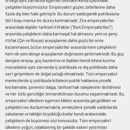
nı değil aynı zamanda egemen sınıfların kendi içlerindeki
çelişkileri büyütmüştür. Emperyalist güçler, birbirlerine daha
fazla diş biler hale gelmiştir. Bu durum saldırganlık politikasına
dört başı mamur bir düzey katmaktadır. Zira emperyalistler
arasındaki ilişkiler tarihsel ittifaklar (“Batı Emperyalistleri”)
arasında çelişkilerin daha karmaşık hal almasını, yeni ve genç
ittifak (Çin ve Rusya) arayışlarının daha güçlü bir ivme
kazanmasını, bütün emperyalistler arasında hem çelişkilerin
hem de yeni denge arayışlarının doğmasını getirmektedir. Bu güç
dengesi arayışı, güç kazanma ve ilişkileri kendi lehine kurma
mücadelesi aynı zamanda iç politikada ve dış politikada daha
sert girişimlerin de doğal yatağı olmaktadır. Tüm emperyalist
merkezlerde iç politikada kitlelerin politik haklarına yönelik
kısıtlamalar, şovenist dalga, tarihsel hak taleplerinin diriltilmesi
ve her türlü gericiliğin tırmandırılması durumu yaşanmaktadır. Bu
emperyalist ülkelerin egemen klikleri arasında gerginlikleri ve
çelişkileri ise durdurmamakta, emekçilere yönelik saldırılarda
yakalanan ortaklığın büyüklüğü kadar kendi aralarındaki
çelişkilerin de büyümesi söz konusudur. Tüm emperyalist
ülkelerin yoğun, odaklanmış bir şekilde askeri yatırımları