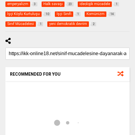
emperyalizm
Halk savaşı
ideolojik mücadele
3
23
1
İşçi Köylü Kurtuluşu
İşçi Sınıfı
Komünizm
10
1
14
Sınıf Mücadelesi
yeni demokratik devrim
1
2
RECOMMENDED FOR YOU