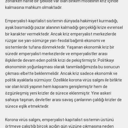
zorlarken nafile bir şekilde var olan birikim modelinin kriz içinde
kalmasına mahkum olmaktadır.
Emperyalist-kapitalist sistemin dünyada hakimiyet kurmadığı,
ayak basmadığı pazar alanının kalmadığı gerçekliği krize evrensel
bir karakter vermektedir. Ancak kriz emperyalist merkezlerde
rüzgar ise yarı-sömürge yarı-feodal bağımlı ekonomi ve
sistemlerde tufana dönmektedir. Yaşanan ekonomik kriz bir
süredir emperyalist merkezlerde ve emperyalistler arası
ilişkilerde devam eden politik krizi de pekiştirmiştir. Politikayı
ekonominin yoğunlaşması olarak tanımladığımızda bu sonucun
çıkması elbette beklenmelidir. Ancak kriz sadece ekonomik ve
politik ayaklarla sürmüyor. Özellikle korona virüs salgını ile birlikte
var olan krizli yapının hem kapsamı genişlemiştir hem de
özgünleşmiş yeni krizler de sürece eklenmiştir. Yine askeri
sahaya taşınan, devletler arası savaş çanlarının çaldığı krizler de
sürece eşlik etmektedir.
Korona virüs salgını, emperyalist-kapitalist sistemin üstünü
örtmeye çalıştığı birçok açığın gün yüzüne çıkmasına neden