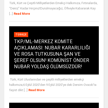
Türk, Kürt ve Çeşitli Milliyetlerden Emekçi Halkımıza; Fırtınalarda,
“Deniz” Kadar Hırçınız!Durulmayacağız, Öfkeyle Kabararak Kay
[...]
Read More
TÜRKÇE
TKP/ML-MERKEZ KOMİTE
AÇIKLAMASI: NUBAR KARARLILIĞI
VE ROSA TUTKUSUNA ŞAN VE
ŞEREF OLSUN! KOMÜNİST ÖNDER
NUBAR YOLDAŞ ÖLÜMSÜZDÜR!
Türk, Kürt Uluslarından ve çeşitli milliyetlerden emekçi
halkımıza;6 Eylül 2020’den 9 Eylül 2020’ye dek Dersim-Ovacık’ta
faşist dikt [...]
Read More