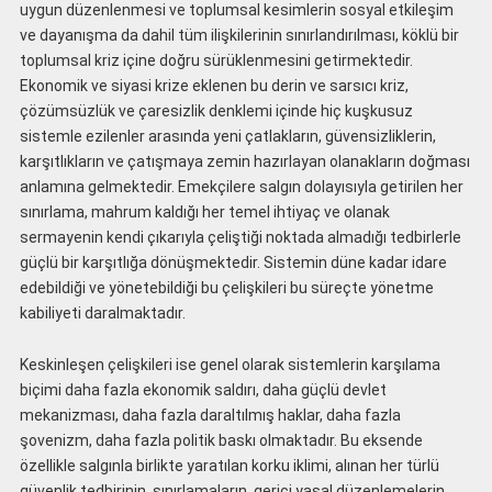
uygun düzenlenmesi ve toplumsal kesimlerin sosyal etkileşim
ve dayanışma da dahil tüm ilişkilerinin sınırlandırılması, köklü bir
toplumsal kriz içine doğru sürüklenmesini getirmektedir.
Ekonomik ve siyasi krize eklenen bu derin ve sarsıcı kriz,
çözümsüzlük ve çaresizlik denklemi içinde hiç kuşkusuz
sistemle ezilenler arasında yeni çatlakların, güvensizliklerin,
karşıtlıkların ve çatışmaya zemin hazırlayan olanakların doğması
anlamına gelmektedir. Emekçilere salgın dolayısıyla getirilen her
sınırlama, mahrum kaldığı her temel ihtiyaç ve olanak
sermayenin kendi çıkarıyla çeliştiği noktada almadığı tedbirlerle
güçlü bir karşıtlığa dönüşmektedir. Sistemin düne kadar idare
edebildiği ve yönetebildiği bu çelişkileri bu süreçte yönetme
kabiliyeti daralmaktadır.
Keskinleşen çelişkileri ise genel olarak sistemlerin karşılama
biçimi daha fazla ekonomik saldırı, daha güçlü devlet
mekanizması, daha fazla daraltılmış haklar, daha fazla
şovenizm, daha fazla politik baskı olmaktadır. Bu eksende
özellikle salgınla birlikte yaratılan korku iklimi, alınan her türlü
güvenlik tedbirinin, sınırlamaların, gerici yasal düzenlemelerin