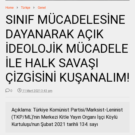
Home
Türkçe
Genel
SINIF MÜCADELESİNE
DAYANARAK AÇIK
İDEOLOJİK MÜCADELE
İLE HALK SAVAŞI
ÇİZGİSİNİ KUŞANALIM!
0
11 Mart 2021 3:43 pm
Açıklama: Türkiye Komünist Partisi/Marksist-Leninist
(TKP/ML)'nin Merkezi Kitle Yayın Organı İşçi Köylü
Kurtuluşu'nun Şubat 2021 tarihli 134. sayı