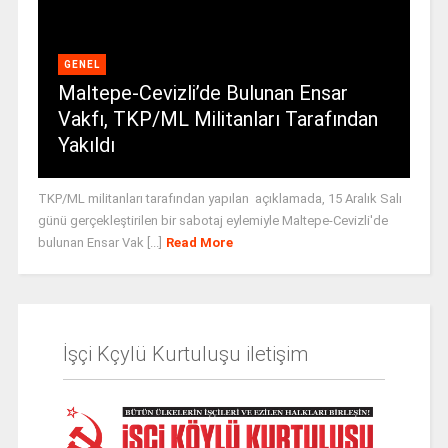
GENEL
Maltepe-Cevizli’de Bulunan Ensar
Vakfı, TKP/ML Militanları Tarafından
Yakıldı
TKP/ML militanları tarafından yapılan açıklamada, 15 Aralık Salı
günü gerçekleştirilen bir sabotaj eylemiyle Maltepe-Cevizli'de
bulunan Ensar Vak [...]
Read More
İşçi Kçylü Kurtuluşu iletişim