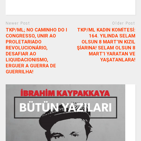
Newer Post
Older Post
TKP/ML; NO CAMINHO DO I
TKP/ML KADIN KOMİTESİ:
CONGRESSO, UNIR AO
164. YILINDA SELAM
PROLETARIADO
OLSUN 8 MART’IN KIZIL
REVOLUCIONÁRIO,
ŞİARINA! SELAM OLSUN 8
DESAFIAR AO
MART’I YARATAN VE
LIQUIDACIONISMO,
YAŞATANLARA!
ERGUER A GUERRA DE
GUERRILHA!