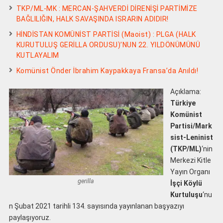
TKP/ML-MK : MERCAN-ŞAHVERDİ DİRENİŞİ PARTİMİZE
BAĞLILIĞIN, HALK SAVAŞINDA ISRARIN ADIDIR!
HİNDİSTAN KOMÜNİST PARTİSİ (Maoist) : PLGA (HALK
KURUTULUŞ GERİLLA ORDUSU)’NUN 22. YILDÖNÜMÜNÜ
KUTLAYALIM
Komünist Önder İbrahim Kaypakkaya Fransa’da Anıldı!
Açıklama:
Türkiye
Komünist
Partisi/Mark
sist-Leninist
(TKP/ML)
‘nin
Merkezi Kitle
Yayın Organı
gerilla
İşçi Köylü
Kurtuluşu
‘nu
n Şubat 2021 tarihli 134. sayısında yayınlanan başyazıyı
paylaşıyoruz.