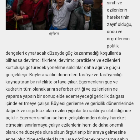
sınıfı ve
ezilenlerin
hareketinin
zayıf olduğu,
öncü ve
eylem
örgütlerinin
politik
dengeleri oynatacak düzeyde güç kazanmadığı koşullarda
bilhassa devrimci fikirlere, devrimci pratiklere ve ezilenleri
kurtuluşa götürecek yönelime saldırılar daha ağır ve güçlü
gerçekleşir. Böylesi saldırı dönemleri tasfiye ve tasfiyeciliği
kaynaştıran bir nitelikte ortaya çıkar. Egemenlerin güç ve
kudretin tüm olanaklarını seferber ettiği ve ezilenlerin ne
yaparsa yapsın bir sonuç elde edemeyeceği gericilik dalgası
içinde eritmeye çalışır. Böylesi gerileme ve gericilik dönemlerinde
dağınık ve örgütsüz olan ezilen yığınlar bu saldırıya olabildiğince
açıktır. Egemen sınıflar ise hem çelişkilerinden dolayı hareket
etmesini sınırlamaya çalışır ezilenlerin hem de daha önemli
olarak ne düzeyde olura olsun örgütlenip bir araya gelmesine
engel olur. Yine ezilenleri kurtuluşa götürecek programa sahip