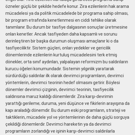
özneler güçlü bir şekilde hedefe konur. Zira ezilenlerin hak arama
mücadelesi ya da politik mücadelede bir programa sahip olması,
bir program etrafında kenetlenmesi en ciddi tehlike olarak
tanımlanır. Bu durum bir tasfiye dalgasının sonuçlar üretmesine
onları kenetler. Ancak tasfiyeden daha kapsamlı ve sorunu
derinleştiren bir başka durumun oluşması amaçlanır ki o da
tasfiyeciliktir. Sistem güçleri, onları yedekler ve gericilik
dönemlerinde ezilenlerin kurtuluş mücadelesini terk etmiş
dönekler, orta sınıf aydınları, yalpalayan reformizm bu saldırıların
kurucu öğeleri konumundadır. Sistemin yılgınlık yaratarak
sürdürdüğü saldırılar ilk olarak devrimci programların, devrimci
yöntemlerin, devrimci teorinin hedef olmasını getirir. Böylesi
dönemler devrimci çizginin, devrimci teorinin, tasfiyecilik
saldırısına maruz kaldığı dönemlerdir. Zira karşı-devrimin
yarattığı gerileme; duruma, yeni düşünce ve fikirlerin arayışına da
kapı araladığı dönemdir. Bu durum eski programların, strateji ve
taktiklerin, mücadele yol ve yöntemlerinin de daha güçlü sorguya
çekildiği dönemlerdir. Devrimci hareketin ya da devrimci
programların zorlandığı ve işinin karşı-devrimci saldırılarla