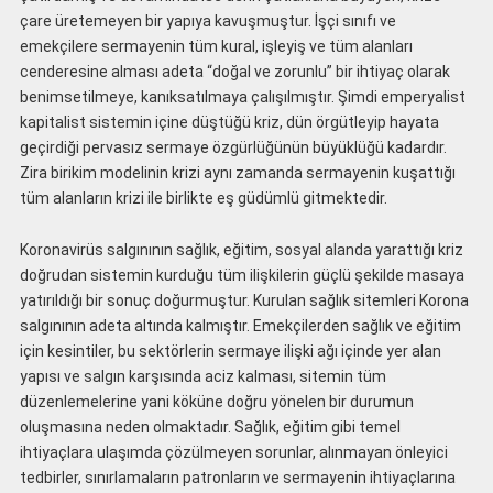
çare üretemeyen bir yapıya kavuşmuştur. İşçi sınıfı ve
emekçilere sermayenin tüm kural, işleyiş ve tüm alanları
cenderesine alması adeta “doğal ve zorunlu” bir ihtiyaç olarak
benimsetilmeye, kanıksatılmaya çalışılmıştır. Şimdi emperyalist
kapitalist sistemin içine düştüğü kriz, dün örgütleyip hayata
geçirdiği pervasız sermaye özgürlüğünün büyüklüğü kadardır.
Zira birikim modelinin krizi aynı zamanda sermayenin kuşattığı
tüm alanların krizi ile birlikte eş güdümlü gitmektedir.
Koronavirüs salgınının sağlık, eğitim, sosyal alanda yarattığı kriz
doğrudan sistemin kurduğu tüm ilişkilerin güçlü şekilde masaya
yatırıldığı bir sonuç doğurmuştur. Kurulan sağlık sitemleri Korona
salgınının adeta altında kalmıştır. Emekçilerden sağlık ve eğitim
için kesintiler, bu sektörlerin sermaye ilişki ağı içinde yer alan
yapısı ve salgın karşısında aciz kalması, sitemin tüm
düzenlemelerine yani köküne doğru yönelen bir durumun
oluşmasına neden olmaktadır. Sağlık, eğitim gibi temel
ihtiyaçlara ulaşımda çözülmeyen sorunlar, alınmayan önleyici
tedbirler, sınırlamaların patronların ve sermayenin ihtiyaçlarına